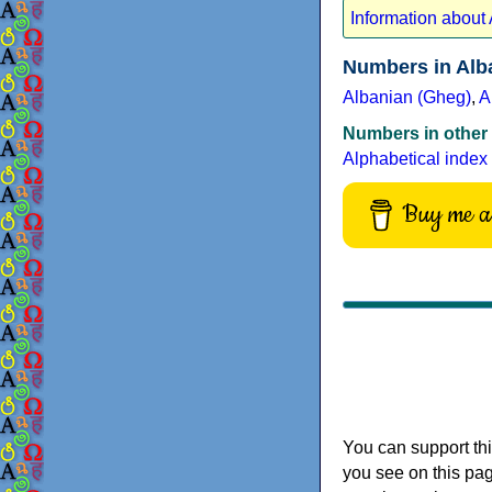
Information about 
Numbers in Alb
Albanian (Gheg)
,
A
Numbers in other
Alphabetical index
Buy me a 
You can support thi
you see on this pag