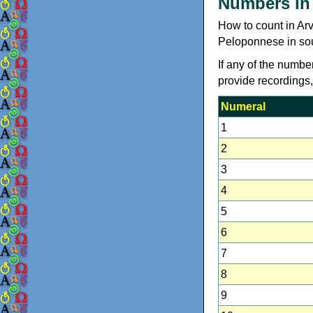
Numbers in 
How to count in Arv
Peloponnese in so
If any of the numbe
provide recordings
Numeral
1
2
3
4
5
6
7
8
9