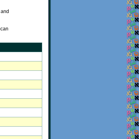
a and
 can