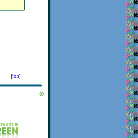
[
top
]