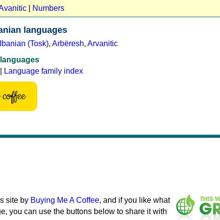
Avanitic
|
Numbers
anian languages
lbanian (Tosk)
,
Arbëresh
,
Arvanitic
 languages
|
Language family index
coffee
s site by
Buying Me A Coffee
, and if you like what
e, you can use the buttons below to share it with