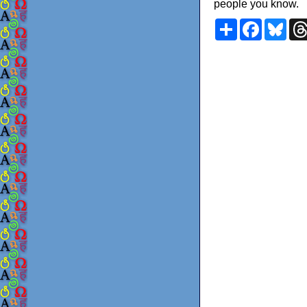
people you know.
Share
Faceboo
Blu