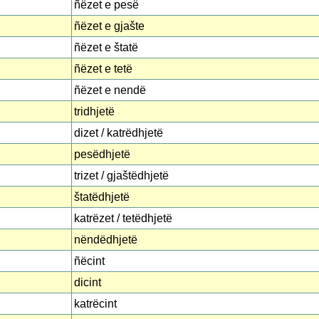
ñëzet e pesë
ñëzet e gjašte
ñëzet e štatë
ñëzet e tetë
ñëzet e nendë
tridhjetë
dizet / katrëdhjetë
pesëdhjetë
trizet / gjaštëdhjetë
štatëdhjetë
katrëzet / tetëdhjetë
nëndëdhjetë
ñëcint
dicint
katrëcint