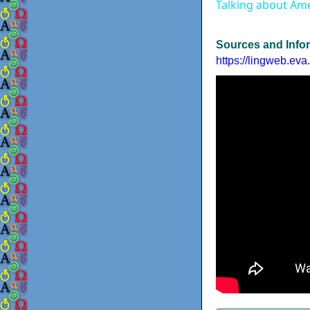
Talking about Am
Sources and Info
https://lingweb.ev