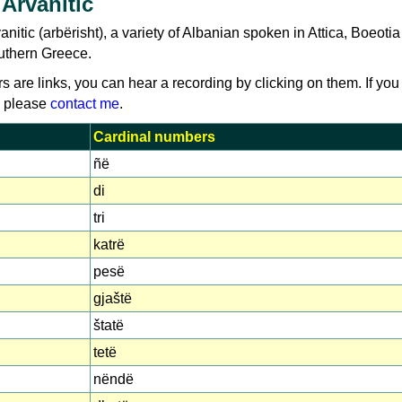
Arvanitic
anitic (arbërisht), a variety of Albanian spoken in Attica, Boeoti
uthern Greece.
rs are links, you can hear a recording by clicking on them. If you
, please
contact me
.
Cardinal numbers
ñë
di
tri
katrë
pesë
gjaštë
štatë
tetë
nëndë