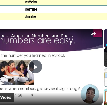
tetëcint
ñëmiljë
dimiljë
×
about American Numbers and Prices
Play
Video