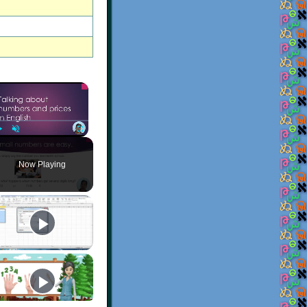
×
Play
Unmute
Fullscreen
Now Playing