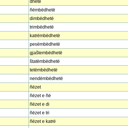
dhetë
ñëmbëdhetë
dimbëdhetë
trimbëdhetë
katrëmbëdhetë
pesëmbëdhetë
gjaštembëdhetë
štatëmbëdhetë
tetëmbëdhetë
nendëmbëdhetë
ñëzet
ñëzet e ñë
ñëzet e di
ñëzet e tri
ñëzet e katrë