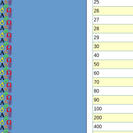
25
26
27
28
29
30
40
50
60
70
80
90
100
200
400