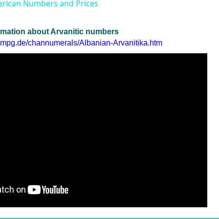
erican Numbers and Prices
rmation about Arvanitic numbers
a.mpg.de/channumerals/Albanian-Arvanitika.htm