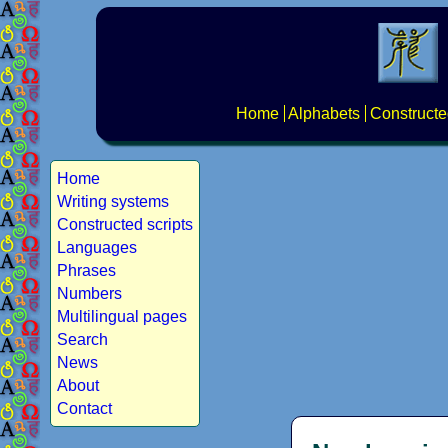
Home
Alphabets
Constructe
Home
Writing systems
Constructed scripts
Languages
Phrases
Numbers
Multilingual pages
Search
News
About
Contact