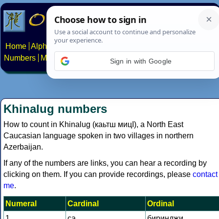
Home
Alphabets
Constructed scripts
Languages
Phrases
Numbers
Multilingual Pages
Search
News
About
Contact
Sign in with Google
Khinalug numbers
How to count in Khinalug (каьтш мицІ), a North East
Caucasian language spoken in two villages in northern
Azerbaijan.
If any of the numbers are links, you can hear a recording by
clicking on them. If you can provide recordings, please
contact
me
.
Numeral
Cardinal
Ordinal
1
са
биринджи