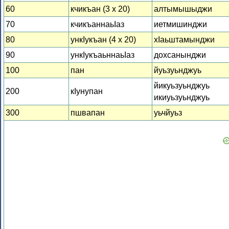
60
кчикъан (3 x 20)
алтымышыджи
70
кчикъаннаьІаз
иетмишинджи
80
ункІукъан (4 x 20)
хІаьштамынджи
90
ункІукъаьннаьІаз
дохсанынджи
100
пан
йуьзуьнджуь
йикуьзуьнджуь
200
кІунупан
икиуьзуьнджуь
300
пшвапан
уьчйуьз