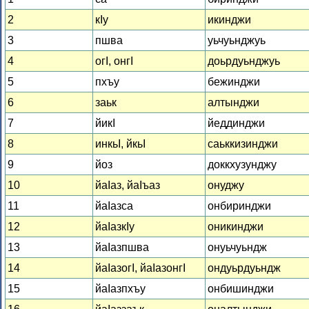
2
кІу
икинджи
3
пшва
уьчуьнджуь
4
огІ, онгІ
доьрдуьнджуь
5
пхъу
бежинджи
6
заьк
алтынджи
7
йикІ
йеддинджи
8
инкьІ, йкьІ
саьккизинджи
9
йоз
доккхузунджу
10
йаІаз, йаІъаз
онуджу
11
йаІазса
онбиринджи
12
йаІазкІу
оникинджи
13
йаІазпшва
онуьчуьндж
14
йаІазогІ, йаІазонгІ
ондуьрдуьндж
15
йаІазпхъу
онбишинджи