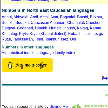
Numbers in North East Caucasian languages
Aghul
,
Akhvakh
,
Andi
,
Archi
,
Avar
,
Bagvalal
,
Batsbi
,
Bezhta
,
Botlikh
,
Budukh
,
Caucasian Albanian
,
Chamalal
,
Chechen
,
Dargwa
,
Godoberi
,
Hinukh
,
Hunzib
,
Ingush
,
Kaitag
,
Karata
,
Khinalug
,
Kryts
,
Kryts (Khaput dialect)
,
Kubachi
,
Lak
,
Lezgi
,
Rutul
,
Tabassaran
,
Tindi
,
Tsakhur
,
Tsez
,
Udi
Numbers in other languages
Alphabetical index
|
Language family index
Buy me a coffee
[
to
You can support this site by
Buying Me