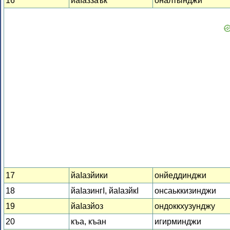
16
йаІаззаък
оналтынджи
17
йаІазйики
онйеддинджи
18
йаІазингІ, йаІазйкІ
онсаьккизинджи
19
йаІазйоз
ондоккхузунджу
20
къа, къан
игирминджи