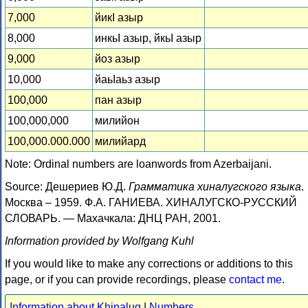
7,000
йикІ азыр
8,000
инкьІ азыр, йкьІ азыр
9,000
йоз азыр
10,000
йаьІаьз азыр
100,000
пан азыр
100,000,000
милийон
100,000.000.000
милийард
Note: Ordinal numbers are loanwords from Azerbaijani.
Source: Дешериев Ю.Д.
Грамматика хиналугского языка
.
Москва – 1959. Ф.А. ГАНИЕВА. ХИНАЛУГСКО-РУССКИЙ
СЛОВАРЬ. — Махачкала: ДНЦ РАН, 2001.
Information provided by Wolfgang Kuhl
If you would like to make any corrections or additions to this
page, or if you can provide recordings, please
contact me
.
Information about Khinalug
|
Numbers