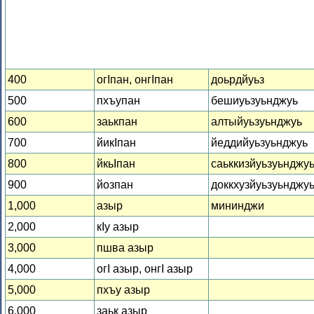
400
огІпан, онгІпан
доьрдйуьз
500
пхъупан
бешиуьзуьнджуь
600
заькпан
алтыйуьзуьнджуь
700
йикІпан
йеддийуьзуьнджуь
800
йкьІпан
саьккизйуьзуьнджу
900
йозпан
доккхузйуьзуьнджу
1,000
азыр
мининджи
2,000
кІу азыр
3,000
пшва азыр
4,000
огІ азыр, онгІ азыр
5,000
пхъу азыр
6,000
заьк азыр