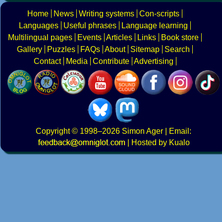
Home
News
Writing systems
Con-scripts
Languages
Useful phrases
Language learning
Multilingual pages
Events
Articles
Links
Book store
Gallery
Puzzles
FAQs
About
Sitemap
Search
Contact
Media
Contribute
Advertising
Copyright
© 1998–2026
Simon Ager
| Email:
|
Hosted by Kualo