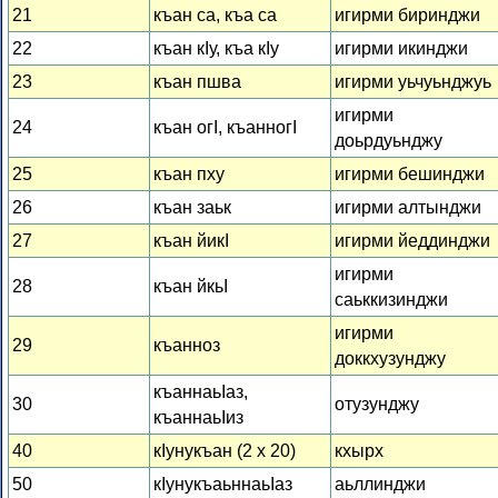
21
къан са, къа са
игирми биринджи
22
къан кІу, къа кІу
игирми икинджи
23
къан пшва
игирми уьчуьнджуь
игирми
24
къан огІ, къанногІ
доьрдуьнджу
25
къан пху
игирми бешинджи
26
къан заьк
игирми алтынджи
27
къан йикІ
игирми йеддинджи
игирми
28
къан йкьІ
саьккизинджи
игирми
29
къанноз
доккхузунджу
къаннаьІаз,
30
отузунджу
къаннаьІиз
40
кІунукъан (2 x 20)
кхырх
50
кІунукъаьннаьІаз
аьллинджи