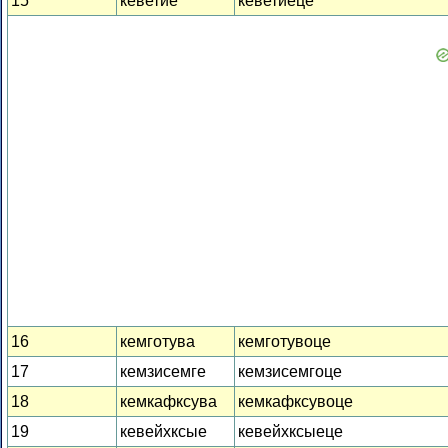
15
кеветие
кеветиеце
16
кемготува
кемготувоце
17
кемзисемге
кемзисемгоце
18
кемкафксува
кемкафксувоце
19
кевейхксые
кевейхксыеце