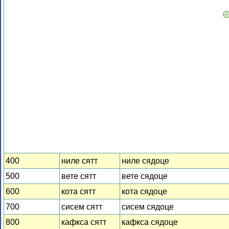
400
ниле сятт
ниле сядоце
500
вете сятт
вете сядоце
600
кота сятт
кота сядоце
700
сисем сятт
сисем сядоце
800
кафкса сятт
кафкса сядоце