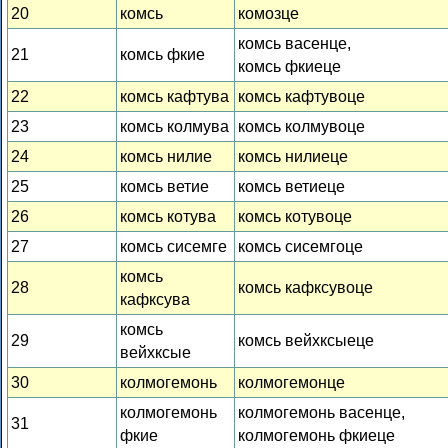
20
комсь
комозце
комсь васенце,
21
комсь фкие
комсь фкиеце
22
комсь кафтува
комсь кафтувоце
23
комсь колмува
комсь колмувоце
24
комсь нилие
комсь нилиеце
25
комсь ветие
комсь ветиеце
26
комсь котува
комсь котувоце
27
комсь сисемге
комсь сисемгоце
комсь
28
комсь кафксувоце
кафксува
комсь
29
комсь вейхксыеце
вейхксые
30
колмогемонь
колмогемонце
колмогемонь
колмогемонь васенце,
31
фкие
колмогемонь фкиеце