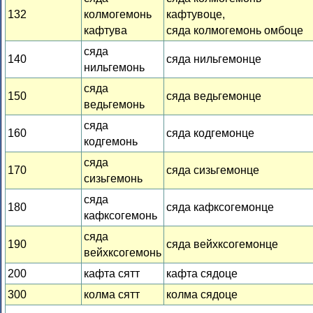
132
колмогемонь
кафтувоце,
кафтува
сяда колмогемонь омбоце
сяда
140
сяда нильгемонце
нильгемонь
сяда
150
сяда ведьгемонце
ведьгемонь
сяда
160
сяда кодгемонце
кодгемонь
сяда
170
сяда сизьгемонце
сизьгемонь
сяда
180
сяда кафксогемонце
кафксогемонь
сяда
190
сяда вейхксогемонце
вейхксогемонь
200
кафта сятт
кафта сядоце
300
колма сятт
колма сядоце