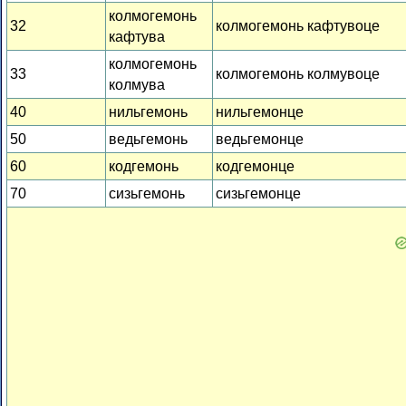
колмогемонь
32
колмогемонь кафтувоце
кафтува
колмогемонь
33
колмогемонь колмувоце
колмува
40
нильгемонь
нильгемонце
50
ведьгемонь
ведьгемонце
60
кодгемонь
кодгемонце
70
сизьгемонь
сизьгемонце