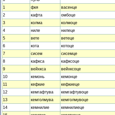
1
фкя
васенце
2
кафта
омбоце
3
колма
колмоце
4
ниле
нилеце
5
вете
ветеце
6
кота
котоце
7
сисем
сисемце
8
кафкса
кафксоце
9
вейхкса
вейхксоце
10
кемонь
кемонце
11
кефкие
кефкиеце
12
кемгафтува
кемгафтувоце
13
кемголмува
кемголмувоце
14
кемнилие
кемнилиеце