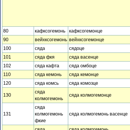
80
кафксогемонь
кафксогемонце
90
вейхксогемонь
вейхксогемонце
100
сяда
сядоце
101
сяда фкя
сяда васенце
102
сяда кафта
сяда омбоце
110
сяда кемонь
сяда кемонце
120
сяда комсь
сяда комозце
сяда
130
сяда колмогемонце
колмогемонь
сяда
131
колмогемонь
сяда колмогемонь васенце
фкие
сяда
сяда колмогемонь