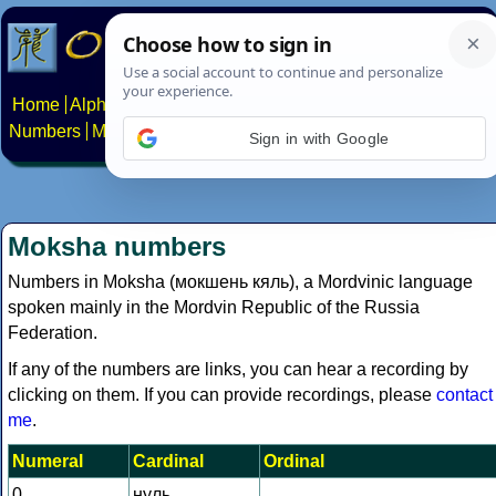
Home
Alphabets
Constructed scripts
Languages
Phrases
Numbers
Multilingual Pages
Search
News
About
Contact
Sign in with Google
Moksha numbers
Numbers in Moksha (мокшень кяль), a Mordvinic language
spoken mainly in the Mordvin Republic of the Russia
Federation.
If any of the numbers are links, you can hear a recording by
clicking on them. If you can provide recordings, please
contact
me
.
Numeral
Cardinal
Ordinal
0
нуль