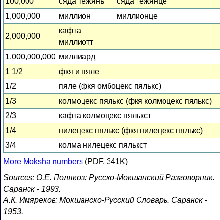
100,000
сяда тёжянь
сяда тёжянце
1,000,000
миллион
миллионце
кафта
2,000,000
миллиотт
1,000,000,000
миллиард
1 1/2
фкя и пяле
1/2
пяле (фкя омбоцекс пялькс)
1/3
колмоцекс пялькс (фкя колмоцекс пялькс)
2/3
кафта колмоцекс пялькст
1/4
нилецекс пялькс (фкя нилецекс пялькс)
3/4
колма нилецекс пялькст
More Moksha numbers
(PDF, 341K)
Sources: О.Е. Поляков: Русско-Мокшанский Разговорник.
Саранск - 1993.
А.К. Имяреков: Мокшанско-Русский Словарь. Саранск -
1953.