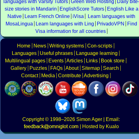
languages with Varsity Tutors
Green Web Hosting
Daily bite
size stories in Mandarin
EnglishScore Tutors
English Like a
Native
Learn French Online
iVisa
Learn languages with
MosaLingua
Learn languages with Ling
PrivadoVPN
Find
Visa information for all countries
Home
News
Writing systems
Con-scripts
Languages
Useful phrases
Language learning
Multilingual pages
Events
Articles
Links
Book store
Gallery
Puzzles
FAQs
About
Sitemap
Search
Contact
Media
Contribute
Advertising
Copyright
© 1998–2026
Simon Ager
| Email:
|
Hosted by Kualo