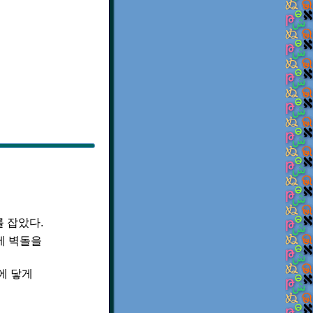
 잡았다.
에 벽돌을
에 닿게