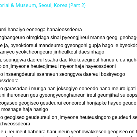
ial & Museum, Seoul, Korea (Part 2)
eumi hanaiyo eoneoga hanaieossdeora
ongbangeuro olmgidaga sinal pyeongjireul manna geogi geohag
e ja, byeokdoreul mandeureo gyeongohi gupja hago ie byeokdo
hamyeo yeokcheongeuro jinheulkeul daesinhago
ja, seonggwa daereul ssaha dae kkokdaegireul haneure dahgeh
o on jimyeone heuteojimeul myeonhaja hayeossdeoni
 insaengdeurui ssahneun seonggwa daereul bosiryeogo
ossdeora
 garasadae i muriga han joksogiyo eoneodo hanaimeuro igati
uni ihuroneun geu gyeongyeonghaneun ireul geumjihal su eops
ryeogaseo geogiseo geudeurui eoneoreul honjapke hayeo geude
i moshage haja hasigo
 geogiseo geudeureul on jimyeone heuteusingoro geudeuri s
uchyeossdeora
eu ireumeul baberira hani ineun yeohowakkeseo geogiseo on t