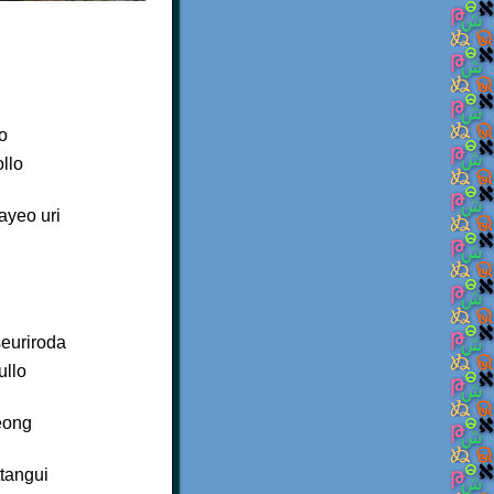
o
llo
ayeo uri
euriroda
ullo
eong
tangui