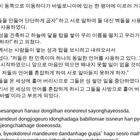
이 동쪽으로 이동하다가 바빌로니아에 있는 한 평야에 이르러 거
벽돌을 만들어 단단하게 굽자” 하고 서로 말하며 돌 대신 벽돌을 사
 사용하였다.
, 성을 건축하고 하늘에 닿을 탑을 쌓아 우리 이름을 떨치고 우리가
하자!” 하고 외쳤다.
께서는 사람들이 쌓는 성과 탑을 보시려고 내려오셔서
다. “저들은 한 민족이며 하나의 동일한 언어를 사용하고 있다.
 시작하였으니 앞으로 마음만 먹으면 해내지 못할 일이 없을 것이
서 저들의 언어를 혼잡하게 하여 서로 알아듣지 못하게 하자.”
을 온 세상에 흩어 버리시므로 그들은 성 쌓던 일을 중단하였다
서 온 세상의 언어를 혼잡하게 하시고 그들을 사방으로 흩어 
2‘바벨’이라고 부르게 되었다.
esangeun hanaui dongilhan eoneoreul sayonghayeossda.
amdeuri dongjjogeuro idonghadaga babilloniae issneun han p
e jeongchakhage doeeossda.
a, byeokdoreul mandeureo dandanhage gupja" hago seoro ma