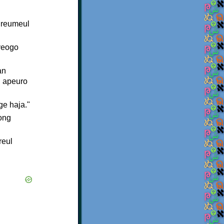
ireumeul
yeogo
an
i apeuro
ge haja."
ong
reul