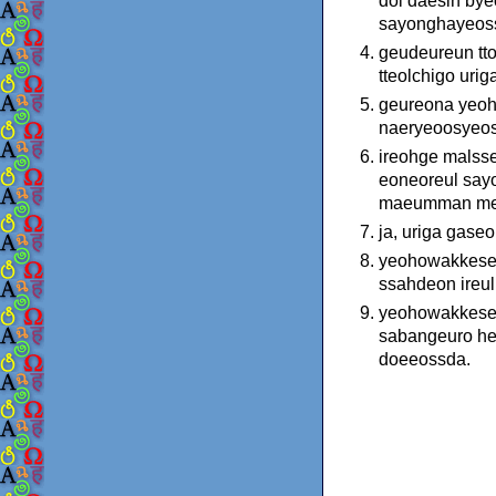
dol daesin by
sayonghayeos
geudeureun tto
tteolchigo uri
geureona yeoh
naeryeoosyeo
ireohge malss
eoneoreul sayo
maeumman meog
ja, uriga gase
yeohowakkeseo
ssahdeon ireu
yeohowakkeseo
sabangeuro heu
doeeossda.