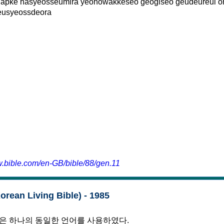
japke hasyeosseumira yeohowakkeseo geogiseo geudeureul o
eusyeossdeora
w.bible.com/en-GB/bible/88/gen.11
an Living Bible) - 1985
은 하나의 동일한 언어를 사용하였다.