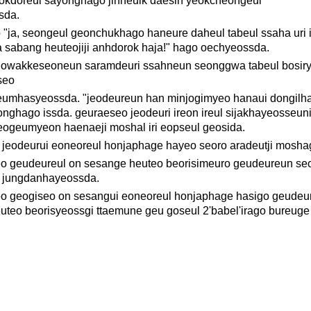
eokdoreul sayonghago jinheulk daesin yeokcheongeul
sda.
 "ja, seongeul geonchukhago haneure daheul tabeul ssaha uri 
ga sabang heuteojiji anhdorok haja!" hago oechyeossda.
owakkeseoneun saramdeuri ssahneun seonggwa tabeul bosir
seo
eumhasyeossda. "jeodeureun han minjogimyeo hanaui dongilh
nghago issda. geuraeseo jeodeuri ireon ireul sijakhayeosseun
eumyeon haenaeji moshal iri eopseul geosida.
o jeodeurui eoneoreul honjaphage hayeo seoro aradeutji mosha
 geudeureul on sesange heuteo beorisimeuro geudeureun se
l jungdanhayeossda.
 geogiseo on sesangui eoneoreul honjaphage hasigo geudeu
teo beorisyeossgi ttaemune geu goseul 2'babel'irago bureuge