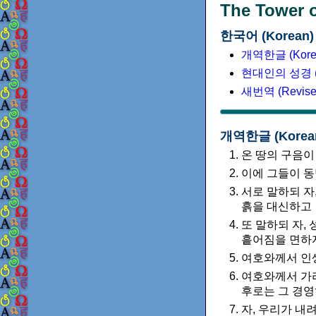
The Tower o
한국어 (Korean)
개역한글 (Korean
현대인의 성경 (Kor
새번역 (Revised 
개역한글 (Korean 
온 땅의 구음
이에 그들이 동
서로 말하되 자
흙을 대신하고
또 말하되 자,
흩어짐을 면하
여호와께서 인
여호와께서 가
후로는 그 경영
자, 우리가 내