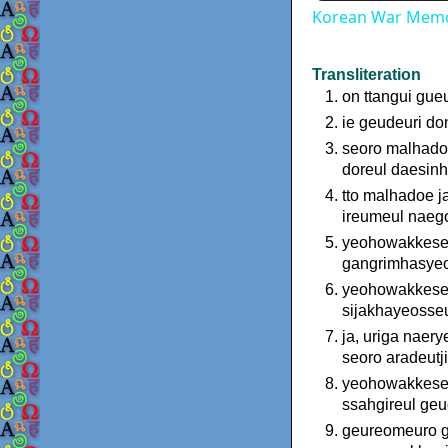
Korean War Memor
Transliteration
on ttangui gu
ie geudeuri d
seoro malhado
doreul daesin
tto malhadoe 
ireumeul naeg
yeohowakkeseo
gangrimhasye
yeohowakkeseo
sijakhayeosse
ja, uriga nae
seoro aradeutj
yeohowakkeseo
ssahgireul ge
geureomeuro g