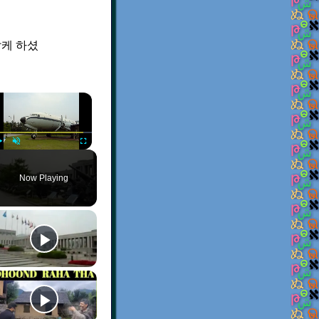
잡케 하셨
×
Play
Unmute
Fullscreen
Now Playing