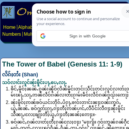
Home
Alphabets
Constructed scripts
Languages
Phrases
Numbers
Multilingual Pages
Search
News
About
Contact
Sign in with Google
The Tower of Babel (Genesis 11: 1-9)
လိၵ်ႈတႆး (Shan)
သဝ်လၢင်းလူင်ၼႂ်းမိူင်းပႃႇပေႇလႃႉ
ၶိင်ႇမိူဝ်ႈၼၼ်ႉၵူၼ်းၼိူဝ်လိၼ်မိူင်းတင်းသဵင်ႈတင်းလူင်လၢတ်ႈၵႂ
မ်းၽႃႇသႃႇဢၼ်လဵဝ်ၵၼ်လၢတ်ႈၵႂၢမ်းမဵဝ်းလဵဝ်ၵၼ်ၵူၺ်းဢေႃႈ
ၼႂ်းမိူဝ်ႈဢၼ်ၶဝ်ယင်းတိုၵ်ႉပႆၵႂႃႇၶၢဝ်းတၢင်းၼႃႈဝၼ်းဢွၵ်ႇ
ယူႇၼၼ်ႉ ၶဝ်ႁွတ်ႈၵႂႃႇၵႃႈတီႈဢၼ်ပၢင်ႇလီပဵင်းလီၵႃႈၼႂ်းမိူင်း
သိၼႃႇ၊လႄႈၶျႃးတီႈယူႇၵႃႈတီႈၼၼ်ႈဢေႃႈ။-
ၶဝ်ၼင်ႇၵၼ်လၢတ်ႈတီႈၵၼ်လႄႈဝႃႈ၊ “မႃး႟။ ႁဝ်းဢွၼ်ၵၼ်ႁဵတ
မၢၵ်ႇဢုတ်ႇလႄႈၽဝ်ၵႅၼ်ႇၵႅၼ်ႇတႃႉႁဝ်း၊” ဝႃႈၼင်ႇၼႆဢေႃႈ။ ၶ