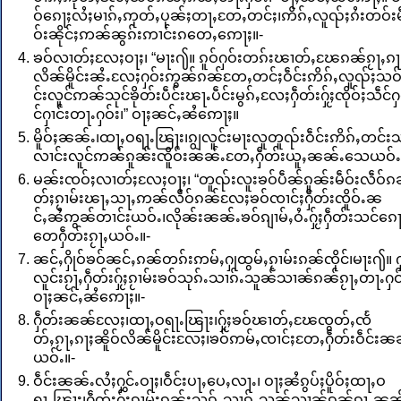
ဝ်ၵေႃႈလႆႈမၢၵ်ႇဢုတ်ႇပုၼ်ႈတႃႇတႄႇတင်ႈ၊ဢိၵ်ႇလူၺ်ႈၵႆးတဝ်းမ
ဝ်းၼိုင်ႈဢၼ်ၼွၵ်းဢၢင်းၵတေႇဢေႃႈ။-
ၶဝ်လၢတ်ႈလႄႈဝႃႈ၊ “မႃး႟။ ၵူဝ်ႁဝ်းတၵ်းၽၢတ်ႇၽႄၵၼ်ၵႂႃႇၵႃႈ
လိၼ်မိူင်းၼႆႉလႄႈႁဝ်းဢွၼ်ၵၼ်တႄႇတင်ႈဝဵင်းဢိၵ်ႇလူၺ်ႈသဝ
င်းလူင်ဢၼ်သုင်ၶိုတ်းပဵင်းၽႃႉပဵင်းမွၵ်ႇလႄႈႁဵတ်းႁႂ်ႈၸိုဝ်ႈသဵင်ႁ
င်ႁၢင်းတႃႉႁဝ်း၊” ဝႃႈၼင်ႇၼႆဢေႃႈ။
မိူဝ်ႈၼၼ်ႉ၊ထႃႇဝရႃႉၽြႃး၊ၵျွလူင်းမႃးလူတူၺ်းဝဵင်းဢိၵ်ႇတင်း
လၢင်းလူင်ဢၼ်ၵူၼ်းၸိူဝ်းၼၼ်ႉတႄႇႁဵတ်းယူႇၼၼ်ႉသေယဝ်ႉ
မၼ်းၸဝ်ႈလၢတ်ႈလႄႈဝႃႈ၊ “တူၺ်းလူးၶဝ်ပဵၼ်ၵူၼ်းမဵဝ်းလဵဝ်
တ်ႈၵႂၢမ်းၽႃႇသႃႇဢၼ်လဵဝ်ၵၼ်လႄႈၶဝ်ၸၢင်ႈႁဵတ်းၸိူဝ်ႉၼ
င်ႇၼႆဢွၼ်တၢင်းယဝ်ႉ၊လိုၼ်းၼၼ်ႉၶဝ်ၵျၢမ်ႇဝႆႉႁႂ်ႈႁဵတ်းသင်ၵေႃ
တေႁဵတ်းၵႂႃႇယဝ်ႉ။-
ၼင်ႇႁိုဝ်ၶဝ်ၼင်ႇၵၼ်တၵ်းဢမ်ႇႁုထွမ်ႇၵႂၢမ်းၵၼ်ၸိုင်၊မႃး႟။ ႁ
လူင်းၵႂႃႇႁဵတ်းႁႂ်ႈၵႂၢမ်းၶဝ်သုၵ်ႉသၢၵ်ႉသူၼ်သၢၼ်ၵၼ်ၵႂႃႇတႃႉႁဝ်
ဝႃႈၼင်ႇၼႆဢေႃႈ။-
ႁဵတ်းၼၼ်လႄႈ၊ထႃႇဝရႃႉၽြႃး၊ႁႂ်ႈၶဝ်ၽၢတ်ႇၽႄၸွတ်ႇၸႅ
တ်ႇၵႂႃႇၵႃႈၼိူဝ်လိၼ်မိူင်းလႄႈ၊ၶဝ်ဢမ်ႇၸၢင်ႈတႄႇႁဵတ်းဝဵင်းၼ
ယဝ်ႉ။-
ဝဵင်းၼၼ်ႉလႆႈႁွင်ႉဝႃႈ၊ဝဵင်းပႃႇပေႇလႃႉ၊ ဝႃႈၼႆၵွပ်ႈပိူဝ်ႈထႃႇဝ
ရႃႉၽြႃး၊ႁဵတ်းႁႂ်ႈၵႂၢမ်းၵူၼ်းသုၵ်ႉသၢၵ်ႉသူၼ်သၢၼ်ၵၼ်ၵႂႃႇၼၼ