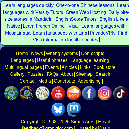
Learn languages quickly
One-to-one Chinese lessons
Learn
languages with Varsity Tutors
Green Web Hosting
Daily bite
size stories in Mandarin
EnglishScore Tutors
English Like a
Native
Learn French Online
iVisa
Learn languages with
MosaLingua
Learn languages with Ling
PrivadoVPN
Find
Visa information for all countries
Home
News
Writing systems
Con-scripts
Languages
Useful phrases
Language learning
Multilingual pages
Events
Articles
Links
Book store
Gallery
Puzzles
FAQs
About
Sitemap
Search
Contact
Media
Contribute
Advertising
Copyright
© 1998–2026
Simon Ager
| Email:
|
Hosted by Kualo