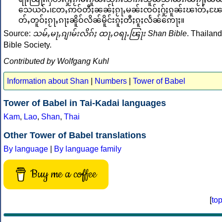
သေယဝ်ႉ၊တႄႇဢဝ်တီႈၼၼ်ႈၵႂႃႇမၼ်းၸဝ်ႈႁႂ်ႈၵူၼ်းၽၢတ်ႇၽ
တ်ႇတူဝ်ႈၵႂႃႇၵႃႈၼိူဝ်လိၼ်မိူင်းၵူႈတီႈၵူႈလႅၼ်ဢေႃႈ။
Source:
သမ်ႇမႃႇၵျၢမ်းလိၵ်ႈ ထႃႇဝရႃႉၽြႃး Shan Bible
. Thailand
Bible Society.
Contributed by Wolfgang Kuhl
Information about Shan
|
Numbers
|
Tower of Babel
Tower of Babel in Tai-Kadai languages
Kam
,
Lao
,
Shan
,
Thai
Other Tower of Babel translations
By language
|
By language family
Buy me a coffee
[
to