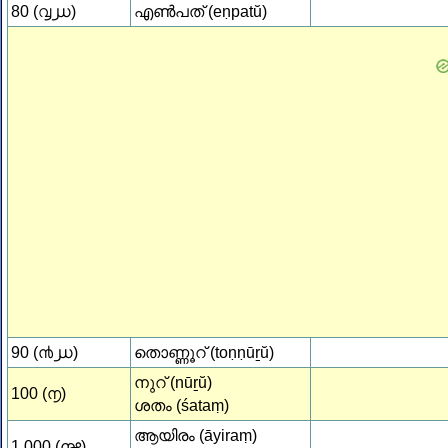
80 (൮൰)
എണ്‍പത് (eṇpatŭ)
90 (൯൰)
തൊണ്ണൂറ് (toṇṇūṟŭ)
നുറ് (nūṟŭ)
100 (൱)
ശതം (śataṃ)
ആയിരം (āyiraṃ)
1,000 (൲)