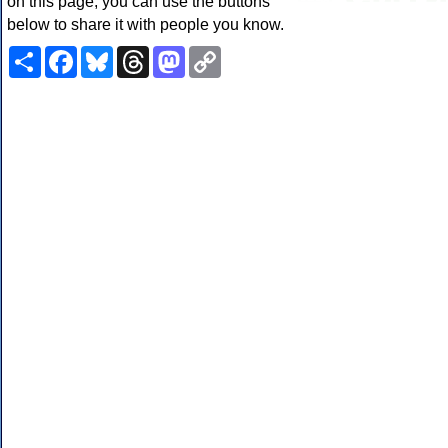
on this page, you can use the buttons
below to share it with people you know.
Share
Facebook
Bluesky
Threads
Mastodon
Copy
Link