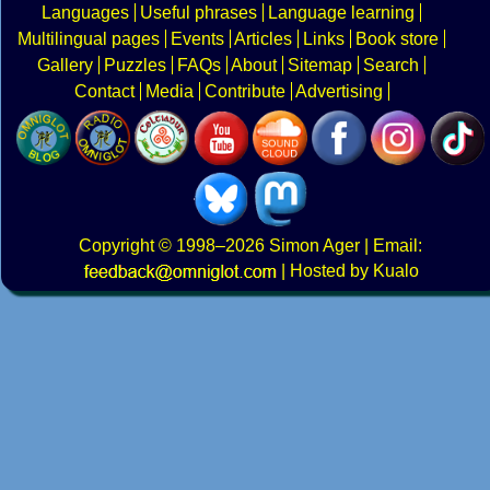
Languages
Useful phrases
Language learning
Multilingual pages
Events
Articles
Links
Book store
Gallery
Puzzles
FAQs
About
Sitemap
Search
Contact
Media
Contribute
Advertising
Copyright
© 1998–2026
Simon Ager
| Email:
|
Hosted by Kualo