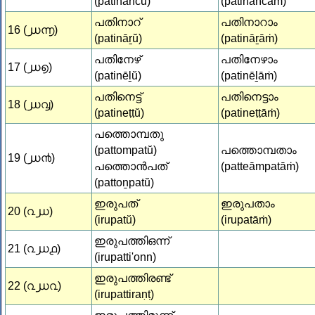
(patinañcŭ)
(patinañcāṁ)
പതിനാറ്
പതിനാറാം
16 (൰൬)
(patināṟŭ)
(patināṟāṁ)
പതിനേഴ്
പതിനേഴാം
17 (൰൭)
(patinēḻŭ)
(patinēḻāṁ)
പതിനെട്ട്
പതിനെട്ടാം
18 (൰൮)
(patineṭṭŭ)
(patineṭṭāṁ)
പത്തൊമ്പതു
(pattompatŭ)
പത്തൊമ്പതാം
19 (൰൯)
പത്തൊൻപത്
(patteāmpatāṁ)
(pattoṉpatŭ)
ഇരുപത്
ഇരുപതാം
20 (൨൰)
(irupatŭ)
(irupatāṁ)
ഇരുപത്തിഒന്ന്
21 (൨൰൧)
(irupatti'onn)
ഇരുപത്തിരണ്ട്‌
22 (൨൰൨)
(irupattiraṇṭ‌)