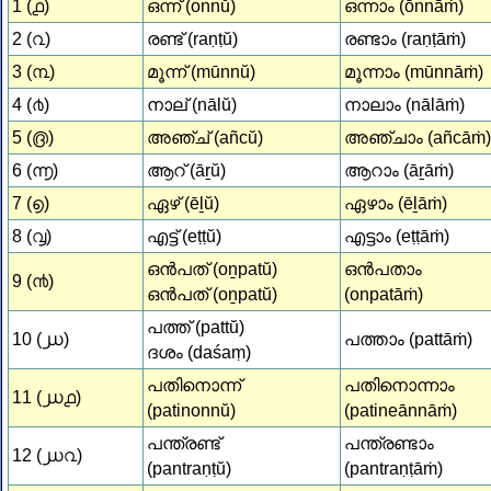
1 (൧)
ഒന്ന് (onnŭ)
ഒന്നാം (ōnnāṁ)
2 (൨)
രണ്ട് (raṇṭŭ)
രണ്ടാം (raṇṭāṁ)
3 (൩)
മൂന്ന് (mūnnŭ)
മൂന്നാം (mūnnāṁ)
4 (൪)
നാല്‌ (nālŭ)
നാലാം (nālāṁ)
5 (൫)
അഞ്ച് (añcŭ)
അഞ്ചാം (añcāṁ)
6 (൬)
ആറ് (āṟŭ)
ആറാം (āṟāṁ)
7 (൭)
ഏഴ് (ēḻŭ)
ഏഴാം (ēḻāṁ)
8 (൮)
എട്ട് (eṭṭŭ)
എട്ടാം (eṭṭāṁ)
ഒന്‍പത് (oṉpatŭ)
ഒന്‍പതാം
9 (൯)
ഒന്‍പത് (oṉpatŭ)
(onpatāṁ)
പത്ത് (pattŭ)
10 (൰)
പത്താം (pattāṁ)
ദശം (daśaṃ)
പതിനൊന്ന്
പതിനൊന്നാം
11 (൰൧)
(patinonnŭ)
(patineānnāṁ)
പന്ത്രണ്ട്
പന്ത്രണ്ടാം
12 (൰൨)
(pantraṇṭŭ)
(pantraṇṭāṁ)