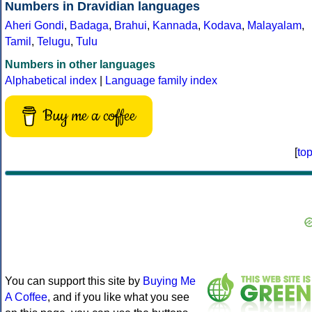
Numbers in Dravidian languages
Aheri Gondi
,
Badaga
,
Brahui
,
Kannada
,
Kodava
,
Malayalam
,
Tamil
,
Telugu
,
Tulu
Numbers in other languages
Alphabetical index
|
Language family index
Buy me a coffee
[
to
You can support this site by
Buying Me
A Coffee
, and if you like what you see