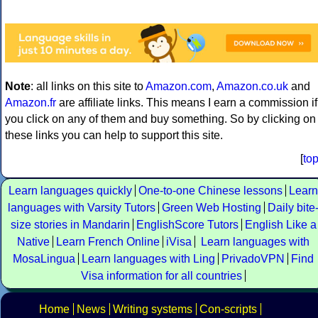
Note
: all links on this site to
Amazon.com
,
Amazon.co.uk
and
Amazon.fr
are affiliate links. This means I earn a commission if
you click on any of them and buy something. So by clicking on
these links you can help to support this site.
[
to
Learn languages quickly
One-to-one Chinese lessons
Learn
languages with Varsity Tutors
Green Web Hosting
Daily bite
size stories in Mandarin
EnglishScore Tutors
English Like a
Native
Learn French Online
iVisa
Learn languages with
MosaLingua
Learn languages with Ling
PrivadoVPN
Find
Visa information for all countries
Home
News
Writing systems
Con-scripts