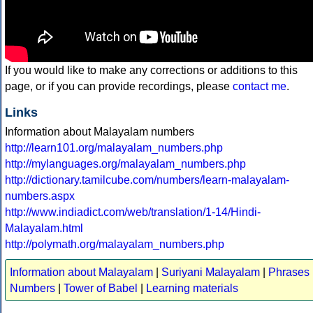
If you would like to make any corrections or additions to this
page, or if you can provide recordings, please
contact me
.
Links
Information about Malayalam numbers
http://learn101.org/malayalam_numbers.php
http://mylanguages.org/malayalam_numbers.php
http://dictionary.tamilcube.com/numbers/learn-malayalam-
numbers.aspx
http://www.indiadict.com/web/translation/1-14/Hindi-
Malayalam.html
http://polymath.org/malayalam_numbers.php
Information about Malayalam
|
Suriyani Malayalam
|
Phrases
Numbers
|
Tower of Babel
|
Learning materials