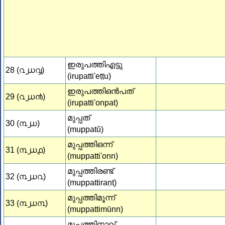
ഇരുപത്തിഎട്ടു
28 (൨൰൮)
(irupatti'eṭṭu)
ഇരുപത്തിഒന്‍പത്
29 (൨൰൯)
(irupatti'onpat)
മുപ്പത്
30 (൩൰)
(muppatŭ)
മുപ്പത്തിഒന്ന്
31 (൩൰൧)
(muppatti'onn)
മുപ്പത്തിരണ്ട്
32 (൩൰൨)
(muppattiraṇṭ)
മുപ്പത്തിമൂന്ന്
33 (൩൰൩)
(muppattimūnn)
മുപ്പത്തിനാല്