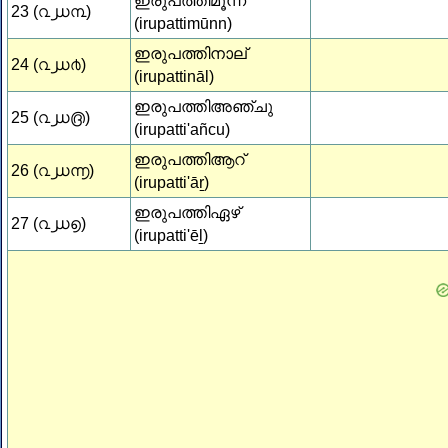
ഇരുപത്തിമൂന്ന്
23 (൨൰൩)
(irupattimūnn)
ഇരുപത്തിനാല്
24 (൨൰൪)
(irupattināl)
ഇരുപത്തിഅഞ്ചു
25 (൨൰൫)
(irupatti'añcu)
ഇരുപത്തിആറ്
26 (൨൰൬)
(irupatti'āṟ)
ഇരുപത്തിഏഴ്
27 (൨൰൭)
(irupatti'ēḻ)