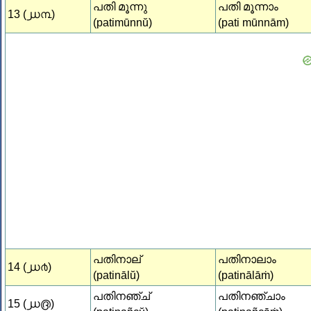
പതി മൂന്നു
പതി മൂന്നാം
13 (൰൩)
(patimūnnŭ)
(pati mūnnām)
പതിനാല്
പതിനാലാം
14 (൰൪)
(patinālŭ)
(patinālāṁ)
പതിനഞ്ച്
പതിനഞ്ചാം
15 (൰൫)