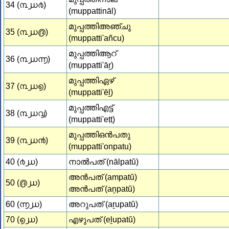
34 (൩൰൪)
(muppattināl)
മുപ്പത്തിഅഞ്ചു
35 (൩൰൫)
(muppatti'añcu)
മുപ്പത്തിആറ്
36 (൩൰൬)
(muppatti'āṟ)
മുപ്പത്തിഏഴ്
37 (൩൰൭)
(muppatti'ēḻ)
മുപ്പത്തിഎട്ട്
38 (൩൰൮)
(muppatti'eṭṭ)
മുപ്പത്തിഒന്‍പതു
39 (൩൰൯)
(muppatti'onpatu)
40 (൪൰)
നാല്‍പത്‌ (nālpatŭ)
അന്‍പത് (ampatŭ)
50 (൫൰)
അൻപത് (aṉpatŭ)
60 (൬൰)
അറുപത് (aṟupatŭ)
70 (൭൰)
എഴുപത് (eḻupatŭ)