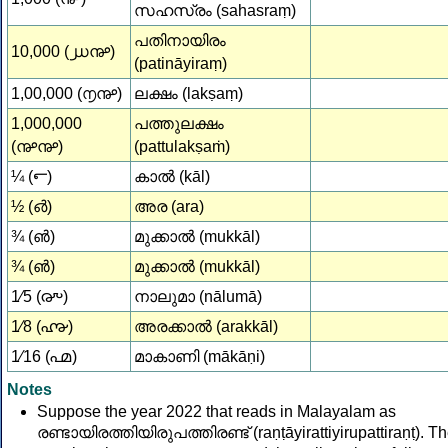
സഹസ്രം (sahasraṃ)
പതിനായിരം
10,000 (൰൲)
(patināyiraṃ)
1,00,000 (൱൲)
ലക്ഷം (lakṣaṃ)
1,000,000
പത്തുലക്ഷം
(൲൲)
(pattulakṣaṁ)
¼ (൳)
കാൽ (kāl)
½ (൴)
അര (ara)
¾ (൵)
മുക്കാൽ (mukkāl)
¾ (൵)
മുക്കാൽ (mukkāl)
1⁄5 (൞)
നാലുമാ (nālumā)
1⁄8 (൷)
അരക്കാൽ (arakkāl)
1⁄16 (൶)
മാകാണി (mākāṇi)
Notes
Suppose the year 2022 that reads in Malayalam as
രണ്ടായിരത്തിയിരുപത്തിരണ്ട്‍ (raṇṭāyirattiyirupattiraṇṭ‍). T