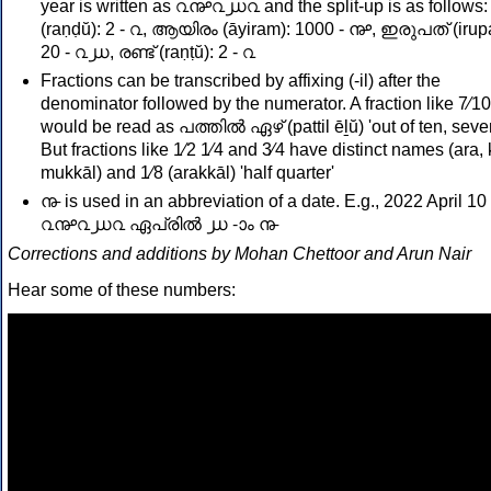
year is written as ൨൲൨൰൨ and the split-up is as follows: 
(raṇḍŭ): 2 - ൨, ആയിരം (āyiram): 1000 - ൲, ഇരുപത് (irupa
20 - ൨൰, രണ്ട് (raṇṭŭ): 2 - ൨
Fractions can be transcribed by affixing (-il) after the
denominator followed by the numerator. A fraction like 7⁄10
would be read as പത്തിൽ ഏഴ് (pattil ēḻŭ) 'out of ten, seve
But fractions like 1⁄2 1⁄4 and 3⁄4 have distinct names (ara, 
mukkāl) and 1⁄8 (arakkāl) 'half quarter'
൹ is used in an abbreviation of a date. E.g., 2022 April 10
൨൲൨൰൨ ഏപ്രിൽ ൰ -ാം ൹
Corrections and additions by Mohan Chettoor and Arun Nair
Hear some of these numbers: