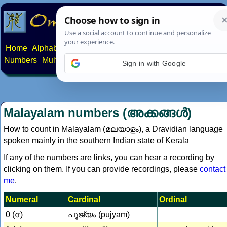
Home
Alphabets
Constructed scripts
Languages
Phrases
Numbers
Multilingual Pages
Search
News
About
Contact
Sign in with Google
Malayalam numbers (അക്കങ്ങള്‍)
How to count in Malayalam (മലയാളം), a Dravidian language
spoken mainly in the southern Indian state of Kerala
If any of the numbers are links, you can hear a recording by
clicking on them. If you can provide recordings, please
contact
me
.
Numeral
Cardinal
Ordinal
0 (൦)
പൂജ്യം (pūjyaṃ)