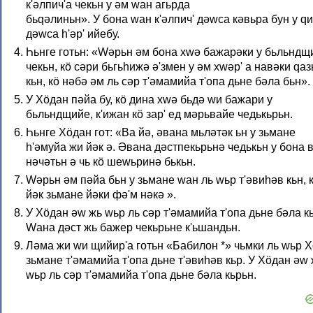
к'әлпич'а чекьн у әм wан агьрда
бьqәлиньн». У бона wан к'әлпич' дәwса кәвьра бун у q
дәwса һ'әр' ийебу.
Һьнге готьн: «Wәрьн әм бона хwә бажарәки у бьльндщ
чекьн, кӧ сәри бьгьһижә ә'змен у әм хwәр' а навәки qа
кьн, кӧ нәбә әм ль сәр т'әмамийа т'опа дьне бәла бьн».
У Хӧдан пәйа бу, кӧ дина хwә бьдә wи бажари у
бьльндщийе, к'ижан кӧ зар' ед мәрьвайе чедькьрьн.
Һьнге Хӧдан гот: «Ва йә, әвана мьләтәк ьн у зьмане
һ'әмуйа жи йәк ә. Әвана дәстпекьрьнә чедькьн у бона 
нәчәтьн ә чь кӧ шеwьринә бькьн.
Wәрьн әм пәйа бьн у зьмане wан ль wьр т'әвиһәв кьн, 
йәк зьмане йәки фә'м нәкә ».
У Хӧдан әw жь wьр ль сәр т'әмамийа т'опа дьне бәла к
Wана дәст жь бажер чекьрьне к'ьшандьн.
Ләма жи wи щийир'а готьн «Бабилон *» чьмки ль wьр 
зьмане т'әмамийа т'опа дьне т'әвиһәв кьр. У Хӧдан әw
wьр ль сәр т'әмамийа т'опа дьне бәла кьрьн.