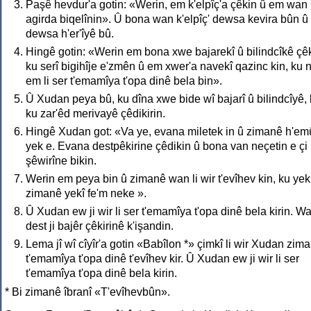
Paşê hevdur'a gotin: «Werin, em k'elpîç'a çêkin û em wan
agirda biqelînin». Û bona wan k'elpîç' dewsa kevira bûn û q
dewsa h'er'îyê bû.
Hingê gotin: «Werin em bona xwe bajarekî û bilindcîkê çêk
ku serî bigihîje e'zmên û em xwer'a navekî qazinc kin, ku 
em li ser t'emamîya t'opa dinê bela bin».
Û Xudan peya bû, ku dîna xwe bide wî bajarî û bilindcîyê, 
ku zar'êd merivayê çêdikirin.
Hingê Xudan got: «Va ye, evana miletek in û zimanê h'emû
yek e. Evana destpêkirine çêdikin û bona van neçetin e çi
şêwirîne bikin.
Werin em peya bin û zimanê wan li wir t'evîhev kin, ku yek
zimanê yekî fe'm neke ».
Û Xudan ew ji wir li ser t'emamîya t'opa dinê bela kirin. W
dest ji bajêr çêkirinê k'işandin.
Lema jî wî cîyîr'a gotin «Babîlon *» çimkî li wir Xudan zim
t'emamîya t'opa dinê t'evîhev kir. Û Xudan ew ji wir li ser
t'emamîya t'opa dinê bela kirin.
* Bi zimanê îbranî «T'evîhevbûn».