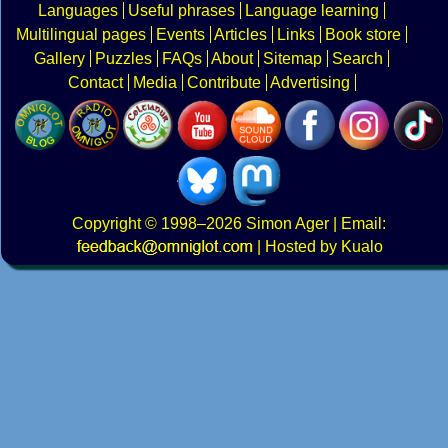
Languages
Useful phrases
Language learning
Multilingual pages
Events
Articles
Links
Book store
Gallery
Puzzles
FAQs
About
Sitemap
Search
Contact
Media
Contribute
Advertising
Copyright
© 1998–2026
Simon Ager
| Email:
|
Hosted by Kualo