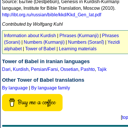
Source: Бытие (Destpêbûn), Genesis in Kurdish-Kurmanji
language, Institute for Bible Translation, Moscow (2010).
http://ibt.org.ru/russian/bible/kkd/Kkd_Gen_lat.pdf
Contributed by Wolfgang Kuhl
Information about Kurdish
|
Phrases (Kurmanji)
|
Phrases
(Sorani)
|
Numbers (Kurmanji)
|
Numbers (Soranî)
|
Yezidi
alphabet
|
Tower of Babel
|
Learning materials
Tower of Babel in Iranian languages
Dari
,
Kurdish
,
Persian/Farsi
,
Ossetian
,
Pashto
,
Tajik
Other Tower of Babel translations
By language
|
By language family
Buy me a coffee
[
to