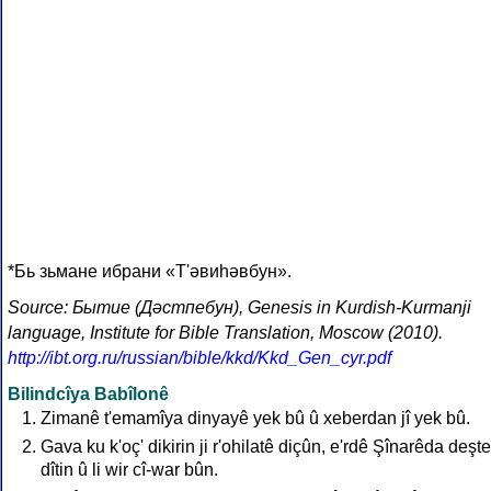
*Бь зьмане ибрани «Т'әвиһәвбун».
Source: Бытие (Дәстпебун), Genesis in Kurdish-Kurmanji
language, Institute for Bible Translation, Moscow (2010).
http://ibt.org.ru/russian/bible/kkd/Kkd_Gen_cyr.pdf
Bilindcîya Babîlonê
Zimanê t'emamîya dinyayê yek bû û xeberdan jî yek bû.
Gava ku k'oç' dikirin ji r'ohilatê diçûn, e'rdê Şînarêda deşt
dîtin û li wir cî-war bûn.