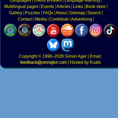
Languages
Useful phrases
Language learning
Multilingual pages
Events
Articles
Links
Book store
Gallery
Puzzles
FAQs
About
Sitemap
Search
Contact
Media
Contribute
Advertising
Copyright
© 1998–2026
Simon Ager
| Email:
|
Hosted by Kualo