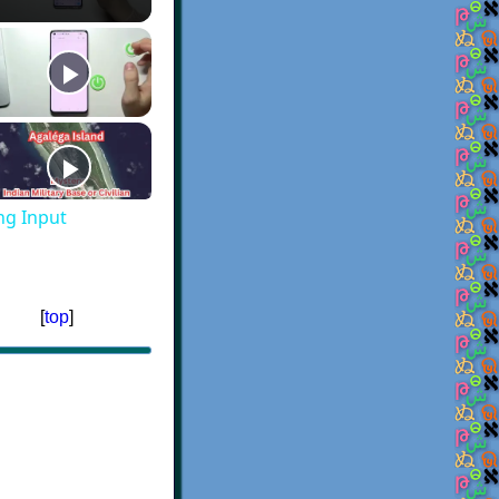
g Input
[
top
]