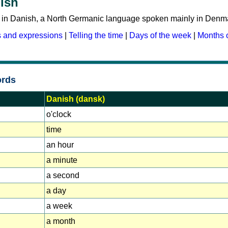
ish
me in Danish, a North Germanic language spoken mainly in Denm
s and expressions
|
Telling the time
|
Days of the week
|
Months o
ords
Danish (dansk)
o'clock
time
an hour
a minute
a second
a day
a week
a month