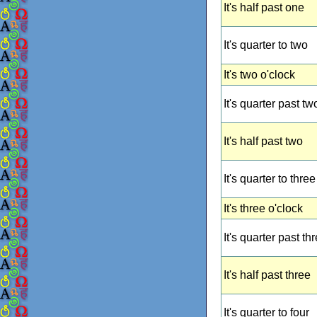
It's half past one
It's quarter to two
It's two o'clock
It's quarter past tw
It's half past two
It's quarter to three
It's three o'clock
It's quarter past th
It's half past three
It's quarter to four