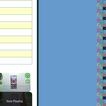
×
Play
Unmute
Fullscreen
Now Playing