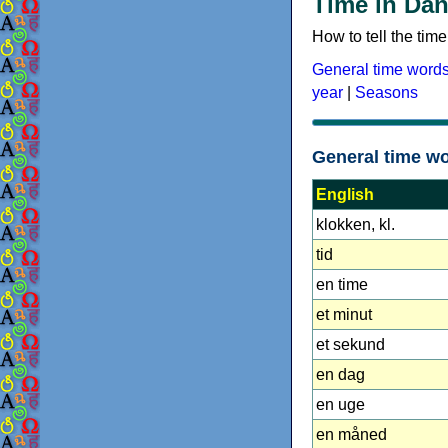
Time in Dan
How to tell the ti
General time word
year
|
Seasons
General time w
English
klokken, kl.
tid
en time
et minut
et sekund
en dag
en uge
en måned