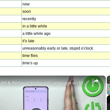
now
soon
recently
in a little while
a little while ago
it's late
unreasonably early or late, stupid o'clock
time flies
time's up
×
How to Add & Remove Keyboard Language on MOTOROLA Edge 40 - Managing Input Languages