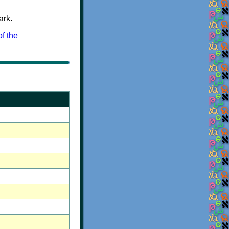
ark.
f the