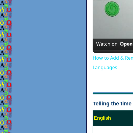
Watch on
How to Add & Re
Languages
Telling the time
English