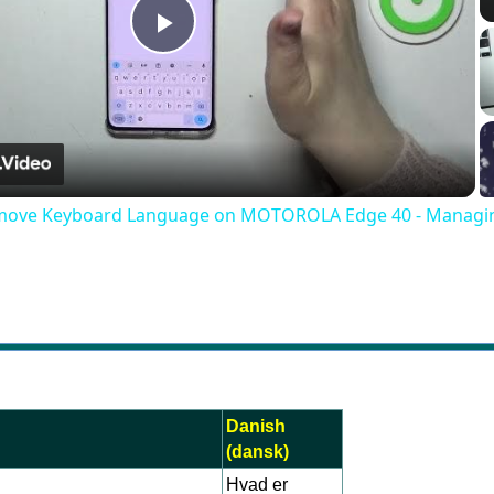
Play
Video
move Keyboard Language on MOTOROLA Edge 40 - Managin
Danish
(dansk)
Hvad er