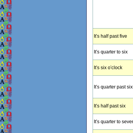
It's half past five
It's quarter to six
It's six o'clock
It's quarter past six
It's half past six
It's quarter to seve