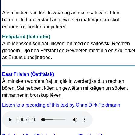
Ale minsken san frei, likwäärtag an mä josalew rochten
bäären. Jo haa ferstant an geweeten mäfüngen an skul
enööder üs breder uunjintreed.
Helgoland (halunder)
Alle Mensken sen frai, likwörti en med de sallowski Rechten
geboorn. Djo hoa Ferstant en Geweeten medfin'n en skul arke
as Bruurs uundjintreed.
East Frisian (Ōstfräisk)
Âl minsken wordent fräj un glīk in wērderğkaid un rechten
bōren. Säi hebbent küen un gewäiten mitkrēgen un söölent
mitnanner in brörskup lēven.
Listen to a recording of this text by Onno Dirk Feldmann