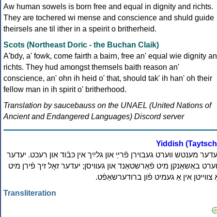
Aw human sowels is born free and equal in dignity and richts.
They are tochered wi mense and conscience and shuld guide
theirsels ane til ither in a speirit o britherheid.
Scots (Northeast Doric - the Buchan Claik)
A'bdy, a' fowk, come fairth a bairn, free an' equal wie dignity an
richts. They hud amongst themsels baith reason an'
conscience, an' ohn ih heid o' that, should tak' ih han' oh their
fellow man in ih spirit o' britherhood.
Translation by saucebauss on the UNAEL (United Nations of
Ancient and Endangered Languages) Discord server
Yiddish (Taytsch
עדער מענטש װערט געבױרן פֿרײַ און גלײַך אין כּבֿוד און רעכט. יעדער
ערט באַשאָנקן מיט פֿאַרשטאַנד און געװיסן; יעדער זאָל זיך פֿירן מיט
אַ צװײטן אין אַ געמיט פֿון ברודערשאַפֿט
Transliteration