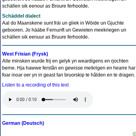
schällen sik eenour as Broure ferhoolde.
Schäddel dialect
Aal do Maanskene sunt fräi un gliek in Wöide un Gjuchte
gebooren. Jo hääbe Fernunft un Gewieten meekriegen un
schällen sik eenuur as Bruure ferhoolde.
West Frisian (Frysk)
Alle minsken wurde frij en gelyk yn weardigens en rjochten
berne. Hja hawwe ferstân en gewisse meikrigen en hearre har
foar inoar oer yn in geast fan bruorskip te hâlden en te dragen.
Listen to a recording of this text
German (Deutsch)