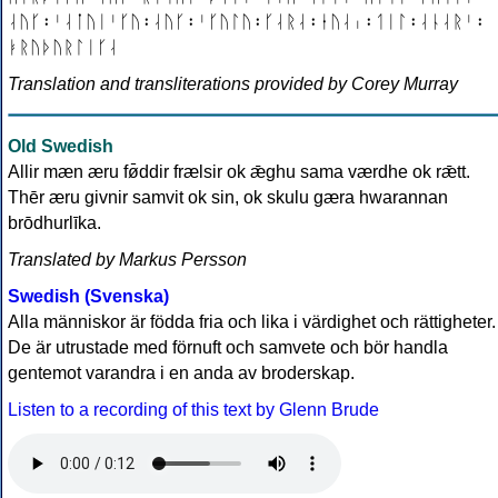
ᛆᚢᚴ᛬ᛌᛆᛙᚢᛁᛌᚴᚢ᛬ᛆᚢᚴ᛬ᛌᚴᚢᛚᚢ᛬ᚴᛆᚱᛆ᛬ᚽᚢᛆᛧ᛬ᛐᛁᛚ᛬ᛆᚿᛆᚱᛌ᛬
ᛓᚱᚢᚦᚢᚱᛚᛁᚴᛆ
Translation and transliterations provided by Corey Murray
Old Swedish
Allir mæn æru fø̄ddir frælsir ok ǣghu sama værdhe ok rǣtt.
Thēr æru givnir samvit ok sin, ok skulu gæra hwarannan
brōdhurlīka.
Translated by Markus Persson
Swedish (Svenska)
Alla människor är födda fria och lika i värdighet och rättigheter.
De är utrustade med förnuft och samvete och bör handla
gentemot varandra i en anda av broderskap.
Listen to a recording of this text by Glenn Brude