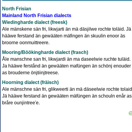
North Frisian
Mainland North Frisian dialects
Wiedingharde dialect (freesk)
Ale mänskene sän fri, likwjarti än mä däsjilwe rochte toläid. Jä
hääwe ferstand än gewääten mäfingen än skuulin enoor äs
broorne oonmuittreere.
Mooring/Böökingharde dialect (frasch)
Åle manschne san fri, likwjardi än ma daseelwie ruchte tuläid.
Ja hääwe ferstånd än gewääten mafüngen än schönj enouder
as brouderne önjtiinjtreese.
Hoorning dialect (fräisch)
Ale mänschne sän fri, glikweerti än mä däseelwie rochte tolaid
Jä hääwe ferstand än gewääten mäfüngen än schouln enår as
bråre ounjintree'e.