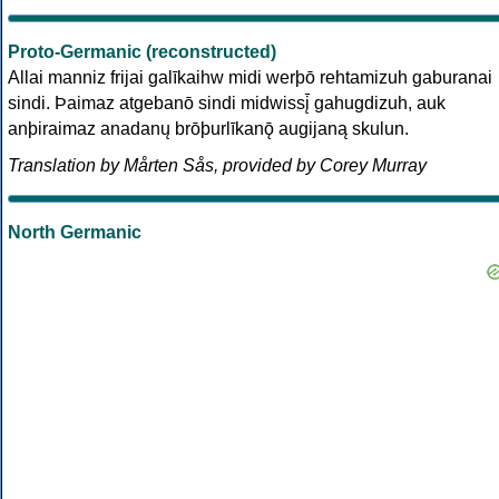
Proto-Germanic (reconstructed)
Allai manniz frijai galīkaihw midi werþō rehtamizuh gaburanai
sindi. Þaimaz atgebanō sindi midwissį̄ gahugdizuh, auk
anþiraimaz anadanų brōþurlīkanǭ augijaną skulun.
Translation by Mårten Sås, provided by Corey Murray
North Germanic