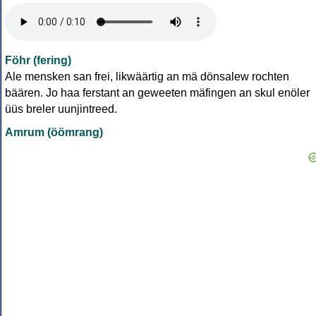
Föhr (fering)
Ale mensken san frei, likwäärtig an mä dönsalew rochten
bäären. Jo haa ferstant an geweeten mäfingen an skul enöler
üüs breler uunjintreed.
Amrum (öömrang)