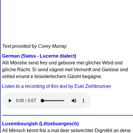
Text provided by Corey Murray
German (Swiss - Lucerne dialect)
Alli Mönshe send frey ond geboore met gliicher Wörd ond
gliiche Rächt. Si send xägnet met Vernonft ond Gwösse ond
sölled enand e brüederlechem Gäisht begägne.
Listen to a recording of this text by Euki Ziehbrunner
Luxembourgish (Lëtzebuergesch)
All Mënsch kënnt fräi a mat deer selwechter Dignitéit an dene