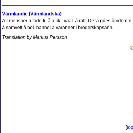
Värmlandic (Värmländska)
All mensher ä född fri å ä lik i vaaL å rätt. De 'a gûes ômdömm
å samvett å boL hannel a varanner i broderskapsånn.
Translation by Markus Persson
[
to