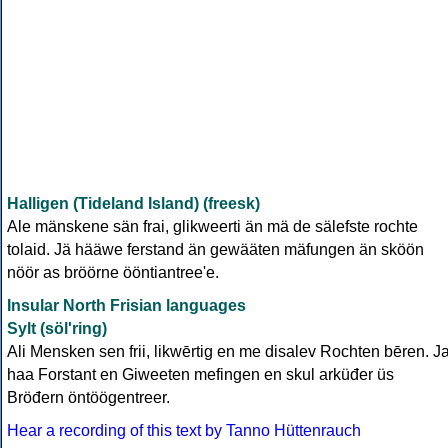
Halligen (Tideland Island) (freesk)
Ale mänskene sän frai, glikweerti än mä de sälefste rochte
tolaid. Jä hääwe ferstand än gewääten mäfungen än sköön
nöör as bröörne ööntiantree'e.
Insular North Frisian languages
Sylt (söl'ring)
Ali Mensken sen frii, likwērtig en me disalev Rochten bēren. J
haa Forstant en Giweeten mefingen en skul arküđer üs
Bröđern öntöögentreer.
Hear a recording of this text by Tanno Hüttenrauch