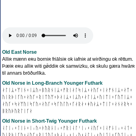
Old East Norse
Alliʀ mænn eʀu borniʀ friālsiʀ ok iafniʀ at wirðingu ok rēttum.
Þæiʀ eʀu alliʀ witi gø̄ddiʀ ok samwizku, ok skulu gæra hwārʀ
til annars brōðurlīka.
Old Norse in Long-Branch Younger Futhark
ᛅᛚᛁᛦ᛬ᛘᛁᚾ᛬ᛁᛦᚢ᛬ᛒᚢᚱᚾᛁᛦ᛬ᚠᚱᛁᛅᛚᛋᛁᛦ᛬ᛅᚢᚴ᛬ᛁᛅᚠᚾᛁᛦ᛬ᛅᛏ᛬
ᚢᛁᚱᚦᛁᚴᚢ᛬ᛅᚢᚴ᛬ᚱᛁᛏᚢᛘ᛬ᚦᛅᛁᛦ᛬ᛁᛦᚢ᛬ᛅᛚᛁᛦ᛬ᚢᛁᛏᛁ᛬ᚴᚢᛏᛁᛦ᛬
ᛅᚢᚴ᛬ᛋᛅᛘᚢᛁᛋᚴᚢ᛬ᛅᚢᚴ᛬ᛋᚴᚢᛚᚢ᛬ᚴᛅᚱᛅ᛬ᚼᚢᛅᛦ᛬ᛏᛁᛚ᛬ᛅᚾᛅᚱᛋ᛬
ᛒᚱᚢᚦᚢᚱᛚᛁᚴᛅ
Old Norse in Short-Twig Younger Futhark
ᛆᛚᛁᛧ᛬ᛙᛁᚿ᛬ᛁᛧᚢ᛬ᛓᚢᚱᚿᛁᛧ᛬ᚠᚱᛁᛆᛚᛌᛁᛧ᛬ᛆᚢᚴ᛬ᛁᛆᚠᚿᛁᛧ᛬ᛆᛐ᛬
ᚢᛁᚱᚦᛁᚴᚢ᛬ᛆᚢᚴ᛬ᚱᛁᛐᚢᛙ᛬ᚦᛆᛁᛧ᛬ᛁᛧᚢ᛬ᛆᛚᛁᛧ᛬ᚢᛁᛐᛁ᛬ᚴᚢᛐᛁᛧ᛬