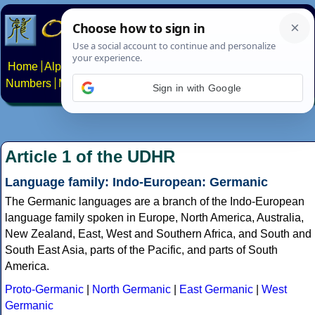
Home
Alphabets
Constructed scripts
Languages
Phrases
Numbers
Multilingual Pages
Search
News
About
Contact
Sign in with Google
Article 1 of the UDHR
Language family: Indo-European: Germanic
The Germanic languages are a branch of the Indo-European
language family spoken in Europe, North America, Australia,
New Zealand, East, West and Southern Africa, and South and
South East Asia, parts of the Pacific, and parts of South
America.
Proto-Germanic
|
North Germanic
|
East Germanic
|
West
Germanic