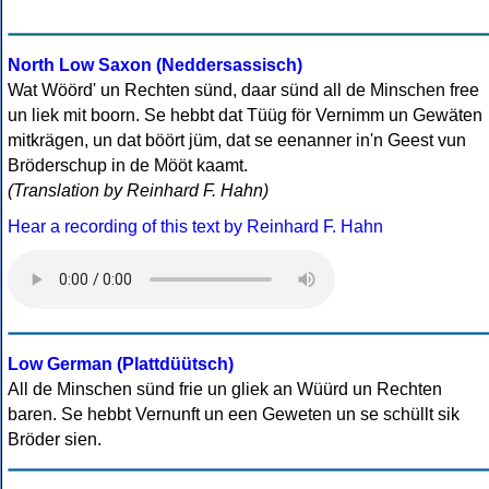
North Low Saxon (Neddersassisch)
Wat Wöörd' un Rechten sünd, daar sünd all de Minschen free
un liek mit boorn. Se hebbt dat Tüüg för Vernimm un Gewäten
mitkrägen, un dat böört jüm, dat se eenanner in'n Geest vun
Bröderschup in de Mööt kaamt.
(Translation by Reinhard F. Hahn)
Hear a recording of this text by Reinhard F. Hahn
Low German (Plattdüütsch)
All de Minschen sünd frie un gliek an Wüürd un Rechten
baren. Se hebbt Vernunft un een Geweten un se schüllt sik
Bröder sien.