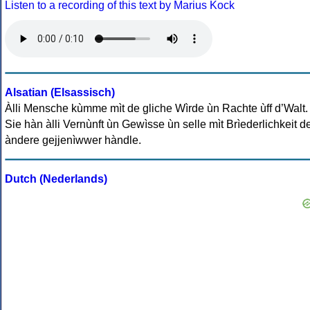
Listen to a recording of this text by Marius Kock
Alsatian (Elsassisch)
Àlli Mensche kùmme mìt de gliche Wìrde ùn Rachte ùff d’Walt.
Sie hàn àlli Vernùnft ùn Gewìsse ùn selle mìt Brìederlichkeit d
àndere gejjenìwwer hàndle.
Dutch (Nederlands)