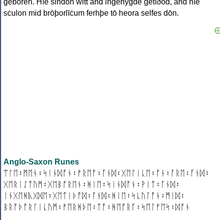
ġeboren. Hīe sindon witt and inġehygde ġetīðod, and hīe
sċulon mid brōþorlīċum ferhþe tō heora selfes dōn.
Anglo-Saxon Runes
ᛠᛚᛖ᛬ᛗᛖᚾ᛬ᛋᛁᚾᛞᚩᚾ᛬ᚠᚱᛖᚩ᛬ᚪᚾᛞ᛬ᚷᛖᛚᛁᚳᛖ᛬ᚩᚾ᛬ᚪᚱᛖ᛬ᚪᚾᛞ᛬
ᚷᛖᚱᛁᛇᛏᚢᛗ᛬ᚷᛖᛒᚩᚱᛖᚾ᛬ᚻᛁᛖ᛬ᛋᛁᚾᛞᚩᚾ᛬ᚹᛁᛏ᛬ᚪᚾᛞ᛬
ᛁᚾᚷᛖᚻᚣᚷᛞᛖ᛬ᚷᛖᛏᛁᚦᚩᛞ᛬ᚪᚾᛞ᛬ᚻᛁᛖ᛬ᛋᚳᚢᛚᚩᚾ᛬ᛗᛁᛞ᛬
ᛒᚱᚩᚦᚩᚱᛚᛁᚳᚢᛗ᛬ᚠᛖᚱᚻᚦᛖ᛬ᛏᚩ᛬ᚻᛖᚩᚱᚪ᛬ᛋᛖᛚᚠᛖᛋ᛬ᛞᚩᚾ