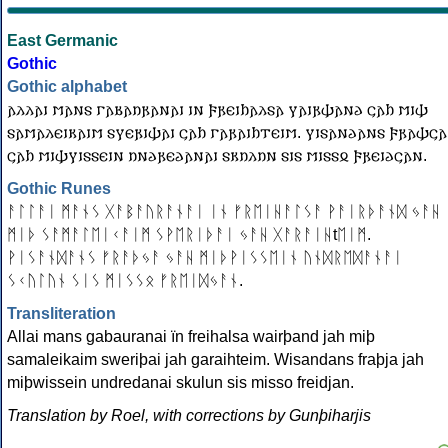
East Germanic
Gothic
Gothic alphabet
𐌰𐌻𐌻𐌰𐌹 𐌼𐌰𐌽𐍃 𐌲𐌰𐌱𐌰𐌿𐍂𐌰𐌽𐌰𐌹 𐌹𐌽 𐍆𐍂𐌴𐌹𐌷𐌰𐌻𐍃𐌰 𐍅𐌰𐌹𐍂𐌸𐌰𐌽𐌳 𐌾𐌰𐌷 𐌼𐌹𐌸
𐍃𐌰𐌼𐌰𐌻𐌴𐌹𐌺𐌰𐌹𐌼 𐍃𐍅𐌴𐍂𐌹𐌸𐌰𐌹 𐌾𐌰𐌷 𐌲𐌰𐍂𐌰𐌹𐌷𐍄𐌴𐌹𐌼. 𐍅𐌹𐍃𐌰𐌽𐌳𐌰𐌽𐍃 𐍆𐍂𐌰𐌸𐌾𐌰
𐌾𐌰𐌷 𐌼𐌹𐌸𐍅𐌹𐍃𐍃𐌴𐌹𐌽 𐌿𐌽𐌳𐍂𐌴𐌳𐌰𐌽𐌰𐌹 𐍃𐌺𐌿𐌻𐌿𐌽 𐍃𐌹𐍃 𐌼𐌹𐍃𐍃𐍉 𐍆𐍂𐌴𐌹𐌳𐌾𐌰𐌽.
Gothic Runes
ᚨᛚᛚᚨᛁ ᛗᚨᚾᛊ ᚷᚨᛒᚨᚢᚱᚨᚾᚨᛁ ᛁᚾ ᚠᚱᛖᛁᚺᚨᛚᛊᚨ ᚹᚨᛁᚱᚦᚨᚾᛞ ᛃᚨᚺ
ᛗᛁᚦ ᛊᚨᛗᚨᛚᛖᛁᚲᚨᛁᛗ ᛊᚹᛖᚱᛁᚦᚨᛁ ᛃᚨᚺ ᚷᚨᚱᚨᛁᚺtᛖᛁᛗ.
ᚹᛁᛊᚨᚾᛞᚨᚾᛊ ᚠᚱᚨᚦᛃᚨ ᛃᚨᚺ ᛗᛁᚦᚹᛁᛊᛊᛖᛁᚾ ᚢᚾᛞᚱᛖᛞᚨᚾᚨᛁ
ᛊᚲᚢᛚᚢᚾ ᛊᛁᛊ ᛗᛁᛊᛊᛟ ᚠᚱᛖᛁᛞᛃᚨᚾ.
Transliteration
Allai mans gabauranai ïn freihalsa wairþand jah miþ
samaleikaim sweriþai jah garaihteim. Wisandans fraþja jah
miþwissein undredanai skulun sis misso freidjan.
Translation by Roel, with corrections by Gunþiharjis