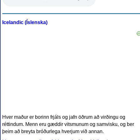
Icelandic (Íslenska)
Hver maður er borinn frjáls og jafn öðrum að virðingu og
réttindum. Menn eru gæddir vitsmunum og samvisku, og ber
þeim að breyta bróðurlega hverjum við annan.