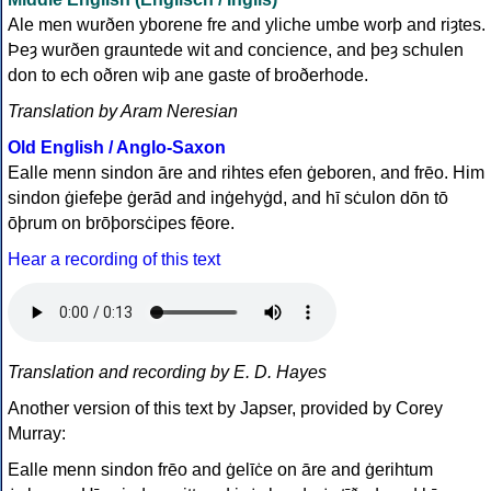
Ale men wurðen yborene fre and yliche umbe worþ and riȝtes.
Þeȝ wurðen grauntede wit and concience, and þeȝ schulen
don to ech oðren wiþ ane gaste of broðerhode.
Translation by Aram Neresian
Old English / Anglo-Saxon
Ealle menn sindon āre and rihtes efen ġeboren, and frēo. Him
sindon ġiefeþe ġerād and inġehyġd, and hī sċulon dōn tō
ōþrum on brōþorsċipes fēore.
Hear a recording of this text
Translation and recording by E. D. Hayes
Another version of this text by Japser, provided by Corey
Murray:
Ealle menn sindon frēo and ġelīċe on āre and ġerihtum