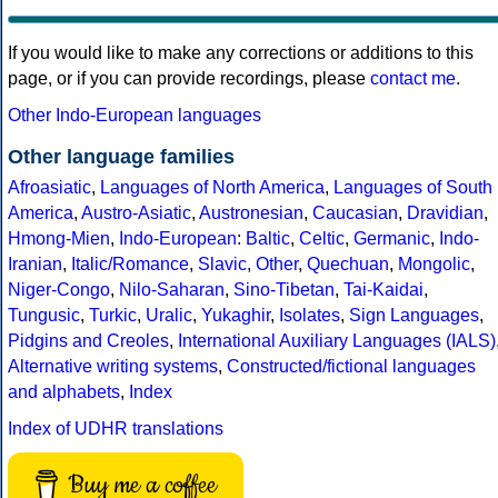
If you would like to make any corrections or additions to this
page, or if you can provide recordings, please
contact me
.
Other Indo-European languages
Other language families
Afroasiatic
,
Languages of North America
,
Languages of South
America
,
Austro-Asiatic
,
Austronesian
,
Caucasian
,
Dravidian
,
Hmong-Mien
,
Indo-European
:
Baltic
,
Celtic
,
Germanic
,
Indo-
Iranian
,
Italic/Romance
,
Slavic
,
Other
,
Quechuan
,
Mongolic
,
Niger-Congo
,
Nilo-Saharan
,
Sino-Tibetan
,
Tai-Kaidai
,
Tungusic
,
Turkic
,
Uralic
,
Yukaghir
,
Isolates
,
Sign Languages
,
Pidgins and Creoles
,
International Auxiliary Languages (IALS)
Alternative writing systems
,
Constructed/fictional languages
and alphabets
,
Index
Index of UDHR translations
Buy me a coffee