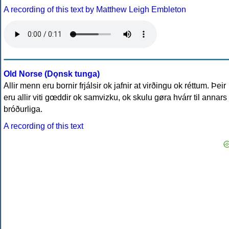
A recording of this text by Matthew Leigh Embleton
Old Norse (Dǫnsk tunga)
Allir menn eru bornir frjálsir ok jafnir at virðingu ok réttum. Þeir
eru allir viti gœddir ok samvizku, ok skulu gøra hvárr til annars
bróðurliga.
A recording of this text