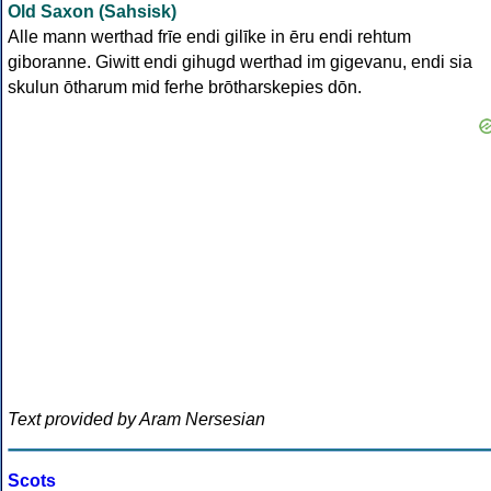
Old Saxon (Sahsisk)
Alle mann werthad frīe endi gilīke in ēru endi rehtum
giboranne. Giwitt endi gihugd werthad im gigevanu, endi sia
skulun ōtharum mid ferhe brōtharskepies dōn.
Text provided by Aram Nersesian
Scots