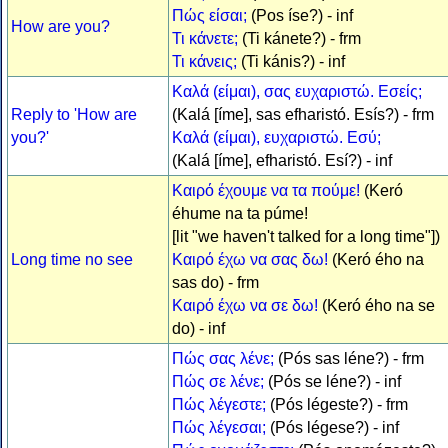
Πώς είσαι;
(Pos íse?) - inf
How are you?
Τι κάνετε;
(Ti kánete?) - frm
Τι κάνεις;
(Ti kánis?) - inf
Καλά (είμαι), σας ευχαριστώ. Εσείς;
Reply to 'How are
(Kalá [íme], sas efharistó. Esís?) - frm
you?'
Καλά (είμαι), ευχαριστώ. Εσύ;
(Kalá [íme], efharistó. Esí?) - inf
Καιρό έχουμε να τα πούμε!
(Keró
éhume na ta púme!
[lit "we haven't talked for a long time"])
Long time no see
Καιρό έχω να σας δω!
(Keró ého na
sas do) - frm
Καιρό έχω να σε δω!
(Keró ého na se
do) - inf
Πώς σας λένε;
(Pós sas léne?) - frm
Πώς σε λένε;
(Pós se léne?) - inf
Πώς λέγεστε;
(Pós légeste?) - frm
Πώς λέγεσαι;
(Pós légese?) - inf