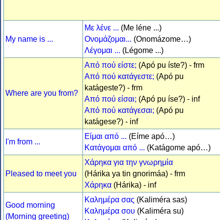
Με λένε ...
(Me léne ...)
My name is ...
Ονομάζομαι...
(Onomázome…)
Λέγομαι ...
(Légome ...)
Από πού είστε;
(Apó pu íste?) - frm
Από πού κατάγεστε;
(Apó pu
katágeste?) - frm
Where are you from?
Από πού είσαι;
(Apó pu íse?) - inf
Από πού κατάγεσαι;
(Apó pu
katágese?) - inf
Είμαι από ...
(Eíme apó…)
I'm from ...
Κατάγομαι από ...
(Katágome apó…)
Χάρηκα για την γνωρημία
Pleased to meet you
(Hárika ya tin gnorimáa) - frm
Χάρηκα
(Hárika) - inf
Καλημέρα σας
(Kaliméra sas)
Good morning
Καλημέρα σου
(Kaliméra su)
(Morning greeting)