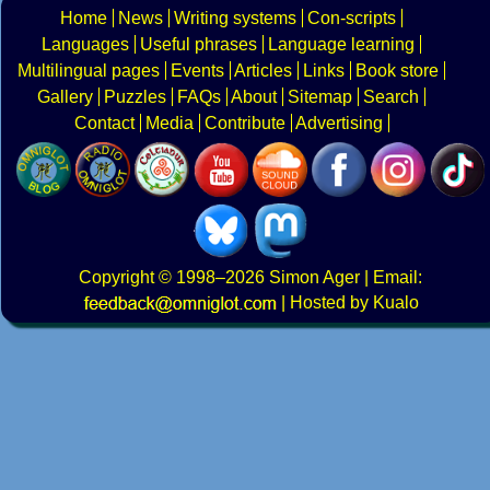
Home
News
Writing systems
Con-scripts
Languages
Useful phrases
Language learning
Multilingual pages
Events
Articles
Links
Book store
Gallery
Puzzles
FAQs
About
Sitemap
Search
Contact
Media
Contribute
Advertising
Copyright
© 1998–2026
Simon Ager
| Email:
|
Hosted by Kualo