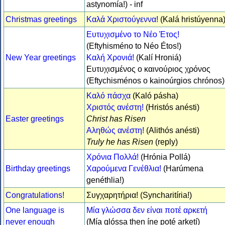
astynomía!) - inf
Christmas greetings
Καλά Χριστούγεννα!
(Kalá hristúyenna
Ευτυχισμένο το Νέο Έτος!
(Eftyhisméno to Néo Étos!)
New Year greetings
Καλή Χρονιά!
(Kalí Hroniá)
Ευτυχισμένος ο καινούριος χρόνος
(Eftychisménos o kainoúrgios chrónos)
Καλό πάσχα
(Kaló pásha)
Χριστός ανέστη!
(Hristós anésti)
Easter greetings
Christ has Risen
Αληθώς ανέστη!
(Alithós anésti)
Truly he has Risen
(reply)
Χρόνια Πολλά!
(Hrónia Pollá)
Birthday greetings
Χαρούμενα Γενέθλια!
(Harúmena
genéthlia!)
Congratulations!
Συγχαρητήρια! (Syncharitíria!)
One language is
Μία γλώσσα δεν είναι ποτέ αρκετή
never enough
(Mía glóssa then íne poté arketí)