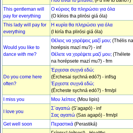
Πού είναι το μπάνιο;
(Pu íne to báño?)
This gentleman will
Ο κύριος θα πληρώσει για όλα
pay for everything
(O kírios tha plirósi giá óla)
This lady will pay for
Η κυρία θα πληρώσει για όλα
everything
(I kiría tha plirósi giá óla)
Θέλεις να χορέψεις μαζί μου;
(Thélis n
Would you like to
horépsis mazí mu?) - inf
dance with me?
Θέλετε να χορέψετε μαζί μου;
(Thélete
na horépsete mazí mu?) - frm
Έρχεσαι συχνά εδώ;
Do you come here
(Érchesai sychná edó?) - inf/sg
often?
Έρχεστε συχνά εδώ;
(Ércheste sychná edó?) - frm/pl
I miss you
Μου λείπεις
(Mou lipis)
Σ΄αγαπώ
(S’agapó) - inf
I love you
Σας αγαπώ
(Sas agapó) - frm/pl
Get well soon
Περαστικά
(Perastiká)
Γείτσες! (gítses!) -
Healths