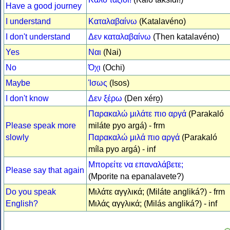
Have a good journey
I understand
Καταλαβαίνω
(Katalavéno)
I don't understand
Δεν καταλαβαίνω
(Then katalavéno)
Yes
Ναι
(Nai)
No
Όχι
(Ochi)
Maybe
Ίσως
(Isos)
I don't know
Δεν ξέρω
(Den xéro̱)
Παρακαλώ μιλάτε πιο αργά
(Parakaló
Please speak more
miláte pyo argá) - frm
slowly
Παρακαλώ μιλά πιο αργά
(Parakaló
míla pyo argá) - inf
Μπορείτε να επαναλάβετε;
Please say that again
(Mporite na epanalavete?)
Do you speak
Μιλάτε αγγλικά; (Miláte angliká?) - frm
English?
Μιλάς αγγλικά; (Milás angliká?) - inf