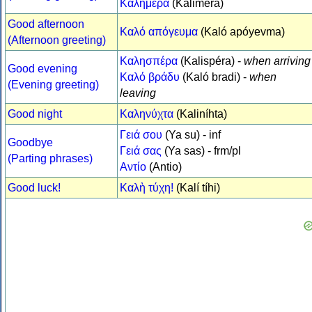
Καλημέρα
(Kaliméra)
Good afternoon
Καλό απόγευμα
(Kaló apóyevma)
(Afternoon greeting)
Καλησπέρα
(Kalispéra) -
when arriving
Good evening
Καλό βράδυ
(Kaló bradi) -
when
(Evening greeting)
leaving
Good night
Καληνύχτα
(Kaliníhta)
Γειά σου
(Ya su) - inf
Goodbye
Γειά σας
(Ya sas) - frm/pl
(Parting phrases)
Αντίο
(Antio)
Good luck!
Καλὴ τύχη!
(Kalí tíhi)