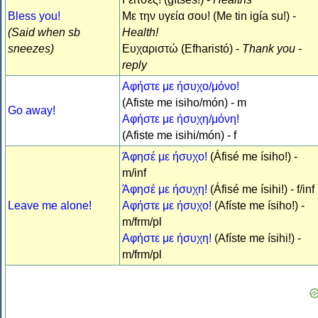
Bless you!
Με την υγεία σου! (Me tin igía su!) -
(Said when sb
Health!
sneezes)
Ευχαριστώ (Efharistó) -
Thank you -
reply
Αφήστε με ήσυχο/μόνο!
(Afiste me isiho/món) - m
Go away!
Αφήστε με ήσυχη/μόνη!
(Afiste me isihi/món) - f
Άφησέ με ήσυχο!
(Áfisé me ísiho!) -
m/inf
Άφησέ με ήσυχη!
(Áfisé me ísihi!) - f/inf
Leave me alone!
Αφήστε με ήσυχο!
(Afíste me ísiho!) -
m/frm/pl
Αφήστε με ήσυχη!
(Afíste me ísihi!) -
m/frm/pl