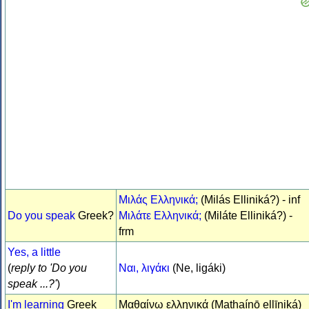
Μιλάς Ελληνικά;
(Milás Elliniká?) - inf
Do you speak
Greek?
Μιλάτε Ελληνικά;
(Miláte Elliniká?) -
frm
Yes, a little
(
reply to 'Do you
Ναι, λιγάκι
(Ne, ligáki)
speak ...?'
)
I'm learning
Greek
Μαθαίνω ελληνικά (Mathaínō ellīniká)