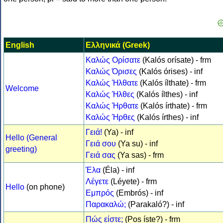
English
Ελληνικά (Greek)
Καλώς Ορίσατε
(Kalós orísate) - frm
Καλώς Όρισες
(Kalós órises) - inf
Καλώς Ήλθατε
(Kalós ílthate) - frm
Welcome
Καλώς Ήλθες
(Kalós ílthes) - inf
Καλώς Ήρθατε
(Kalós írthate) - frm
Καλώς Ήρθες
(Kalós írthes) - inf
Γειά!
(Ya) - inf
Hello (General
Γειά σου
(Ya su) - inf
greeting)
Γειά σας
(Ya sas) - frm
Έλα
(Éla) - inf
Λέγετε
(Léyete) - frm
Hello
(on phone)
Εμπρός
(Embrós) - inf
Παρακαλώ;
(Parakaló?) - inf
Πώς είστε;
(Pos íste?) - frm