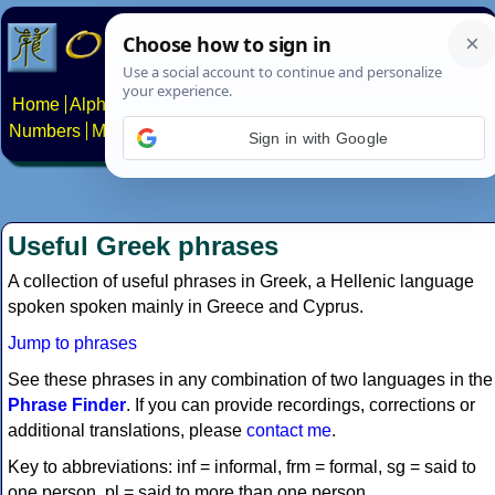
Home
Alphabets
Constructed scripts
Languages
Phrases
Numbers
Multilingual Pages
Search
News
About
Contact
Sign in with Google
Useful Greek phrases
A collection of useful phrases in Greek, a Hellenic language
spoken spoken mainly in Greece and Cyprus.
Jump to phrases
See these phrases in any combination of two languages in the
Phrase Finder
. If you can provide recordings, corrections or
additional translations, please
contact me
.
Key to abbreviations: inf = informal, frm = formal, sg = said to
one person, pl = said to more than one person.