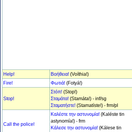
Help!
Βοήθεια!
(Voíthia!)
Fire!
Φωτιά!
(Fotyá!)
Στόπ!
(Stop!)
Stop!
Σταμάτα!
(Stamáta!) - inf/sg
Σταματήστε!
(Stamatíste!) - frm/pl
Καλέστε την αστυνομία!
(Kaléste tin
astynomía!) - frm
Call the police!
Κάλεσε την αστυνομία!
(Kálese tin