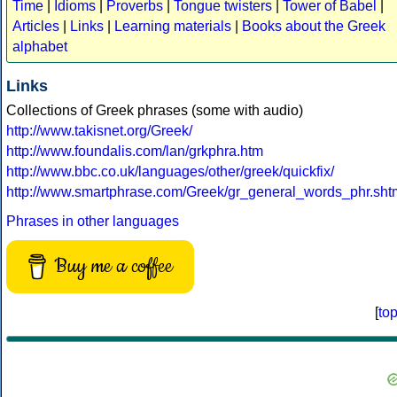
Time
|
Idioms
|
Proverbs
|
Tongue twisters
|
Tower of Babel
|
Articles
|
Links
|
Learning materials
|
Books about the Greek
alphabet
Links
Collections of Greek phrases (some with audio)
http://www.takisnet.org/Greek/
http://www.foundalis.com/lan/grkphra.htm
http://www.bbc.co.uk/languages/other/greek/quickfix/
http://www.smartphrase.com/Greek/gr_general_words_phr.sht
Phrases in other languages
Buy me a coffee
[
to