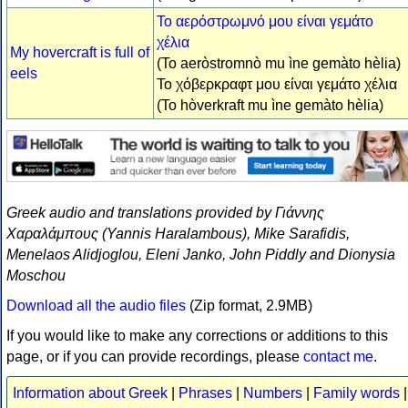
Το αερόστρωμνό μου είναι γεμάτο
χέλια
My hovercraft is full of
(To aeròstromnò mu ìne gemàto hèlia)
eels
Το χόβερκραφτ μου είναι γεμάτο χέλια
(To hòverkraft mu ìne gemàto hèlia)
Greek audio and translations provided by Γιάννης
Χαραλάμπους (Yannis Haralambous), Mike Sarafidis,
Menelaos Alidjoglou, Eleni Janko, John Piddly and Dionysia
Moschou
Download all the audio files
(Zip format, 2.9MB)
If you would like to make any corrections or additions to this
page, or if you can provide recordings, please
contact me
.
Information about Greek
|
Phrases
|
Numbers
|
Family words
|