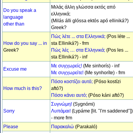
Μιλάς άλλη γλώσσα εκτός από
Do you speak a
ελληνικά;
language
(Milás álli glóssa ektós apó elliniká?)
other than
Greek?
Πώς λέτε ... στα Ελληνικά;
(Pos léte ...
How do you say ... in
sta Elliniká?) - frm
Greek?
Πώς λές … στα Ελληνικά;
(Pos les ...
sta Elliniká?) - inf
Με συγχωρείς!
(Me sinhorís) - inf
Excuse me
Με συγχωρείτε!
(Me synhoríte) - frm
Πόσο κοστίζει αυτό;
(Póso kostízi
How much is this?
aftó?)
Πόσο κάνει αυτό;
(Póso káni aftó?)
Συγνώμη!
(Sygnómi)
Sorry
Λυπάμαι!
(Lypáme [lit. "I'm saddened"])
- more frm
Please
Παρακαλώ
(Parakaló)