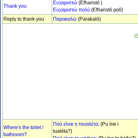
Ευχαριστώ
(Efharistó )
Thank you
Ευχαριστώ πολύ
(Efharistó polí)
Reply to thank you
Παρακαλώ
(Parakaló)
Πού είναι η τουαλέτα;
(Pu íne i
Where's the toilet /
tualéta?)
bathroom?