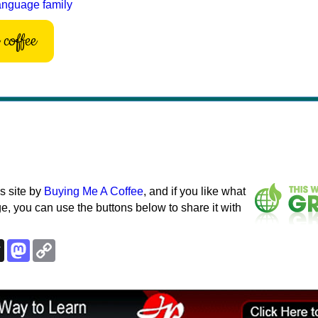
anguage family
coffee
s site by
Buying Me A Coffee
, and if you like what
e, you can use the buttons below to share it with
k
esky
Threads
Mastodon
Copy
Link