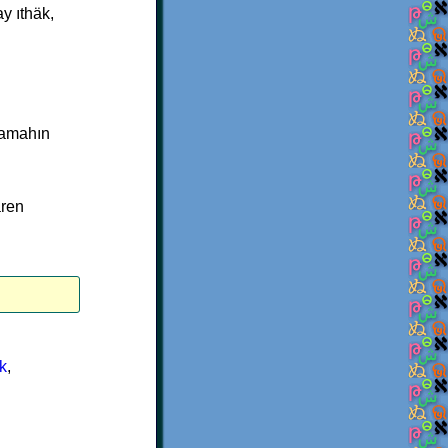
y ıthäk,
.
lamahın
ären
k
,