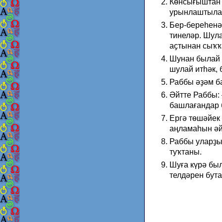
Кɵнсығыштан 
урынлаштыла
Бер-береһенə
тинелəр. Шула
аҫтынан сыҡҡ
Шунан былай т
шулай итһəк, 
Раббы əҙəм б
Əйтте Раббы: 
башлағандар 
Ергə тɵшəйек 
аңламаһын əй
Раббы уларҙы
туҡтаны.
Шуға күрə бы
телдəрен бута