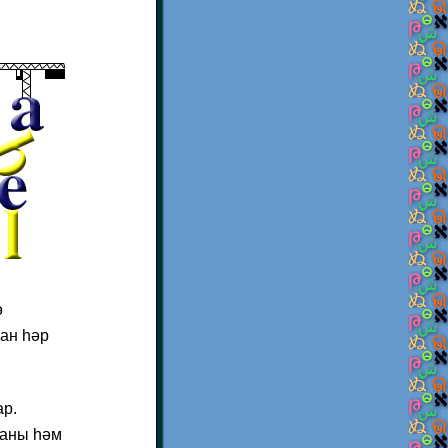
ө
ан һәр
ар.
таны һәм