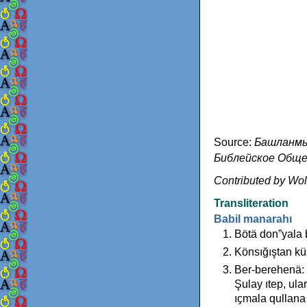
Source:
Башланмыш
Библейское Общест
Contributed by Wo
Transliteration
Babil manarahı
Bötä don”yala b
Könsığıştan küs
Ber-berehenä: 
Şulay ıtep, ula
ıҫmala qullana