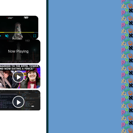
×
Play
Unmute
Fullscreen
Now Playing