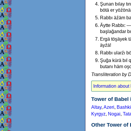
Şunan bılay tı
bötä er yöźönä 
Rabbı äźäm bal
Äytte Rabbı: — 
başlağandar bı
Ergä töşäyek t
äyźä!
Rabbı ularźı bö
Şuğa kürä bıl 
butanı häm oşo
Transliteration by 
Information about
Tower of Babel 
Altay
,
Azeri
,
Bashki
Kyrgyz
,
Nogai
,
Tata
Other Tower of 