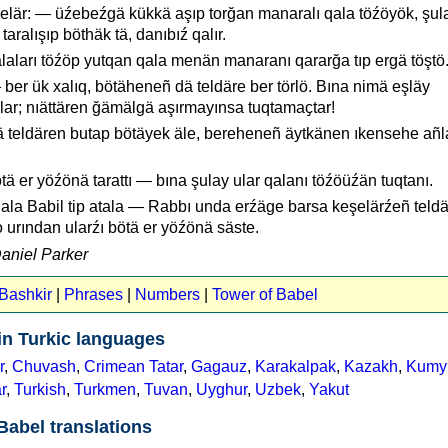
nelär: — üźebeźgä kükkä aşıp torğan manaralı qala töźöyök, şula
taralışıp böthäk tä, danıbıź qalır.
aları töźöp yutqan qala menän manaranı qararğa tıp ergä töştö
ber ük xalıq, bötäheneñ dä teldäre ber törlö. Bına nimä eşläy
lar; nıättären ğämälgä aşırmayınsa tuqtamaҫtar!
ä teldären butap bötäyek äle, bereheneñ äytkänen ıkensehe añ
tä er yöźönä tarattı — bına şulay ular qalanı töźöüźän tuqtanı.
qala Babil tip atala — Rabbı unda erźäge barsa keşelärźeñ teld
 urından ularźı bötä er yöźönä säste.
Daniel Parker
 Bashkir
|
Phrases
|
Numbers
|
Tower of Babel
in Turkic languages
r
,
Chuvash
,
Crimean Tatar
,
Gagauz
,
Karakalpak
,
Kazakh
,
Kumy
r
,
Turkish
,
Turkmen
,
Tuvan
,
Uyghur
,
Uzbek
,
Yakut
Babel translations