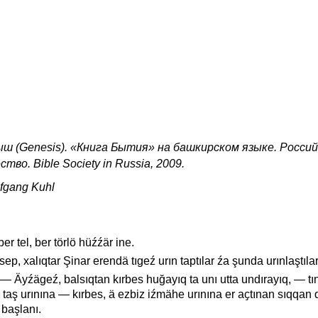
 (Genesis). «Книга Бытия» на башкирском языке. Росси
во. Bible Society in Russia, 2009.
lfgang Kuhl
er tel, ber törlö hüźźär ine.
ep, xalıqtar Şinar erendä tıgeź urın taptılar źa şunda urınlaştılar
— Äyźägeź, balsıqtan kırbes huğayıq ta unı utta undırayıq, — tın
r taş urınına — kırbes, ä ezbiz iźmähe urınına er aҫtınan sıqqan 
 başlanı.