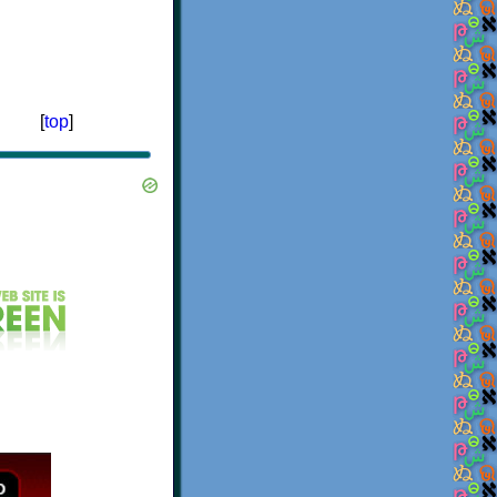
[
top
]