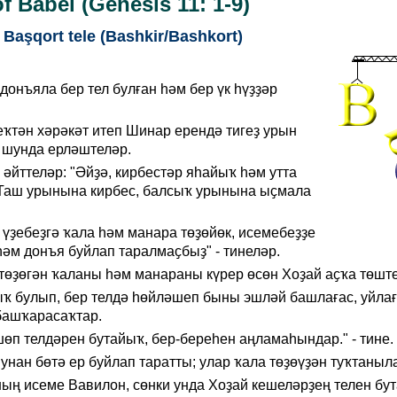
f Babel (Genesis 11: 1-9)
Başqort tele (Bashkir/Bashkort)
онъяла бер тел булған һәм бер үк һүҙҙәр
ҡтән хәрәкәт итеп Шинар ерендә тигеҙ урын
 шунда ерләштеләр.
әйттеләр: "Әйҙә, кирбестәр яһайыҡ һәм утта
Таш урынына кирбес, балсыҡ урынына ыҫмала
 үҙебеҙгә ҡала һәм манара төҙөйөк, исемебеҙҙе
әм донъя буйлап таралмаҫбыҙ" - тинеләр.
төҙөгән ҡаланы һәм манараны күрер өсөн Хоҙай аҫҡа төшт
ыҡ булып, бер телдә һөйләшеп быны эшләй башлағас, уйлағ
башҡарасаҡтар.
шөп телдәрен бутайыҡ, бер-береһен аңламаһындар." - тине.
унан бөтә ер буйлап таратты; улар ҡала төҙөүҙән туҡтаныл
ың исеме Вавилон, сөнки унда Хоҙай кешеләрҙең телен бу