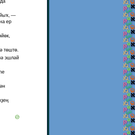
нда
айыҡ, —
на ер
ɵйɵк,
ə тɵштɵ.
мə эшлəй
һе
ҙəн
рҙең