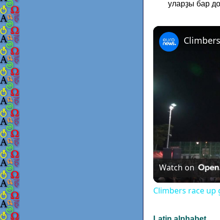
уларҙы бар до
Watch on
Climbers race up 
Latin alphabet