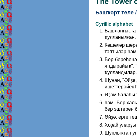
The Tower o
Башҡорт теле / 
Cyrillic alphabet
Башланғыста д
ҡулланылған.
Кешеләр шәре
таптылар һәм
Бер-береһенә 
яндырайыҡ". 
ҡулландылар.
Шунан, "Әйҙә,
ишеттерәйек һ
Әҙәм балаһы 
һәм "Бер хал
бер эштәрен 
Әйҙә, ергә тө
Хоҙай уларҙы 
Шунлыҡтан ун