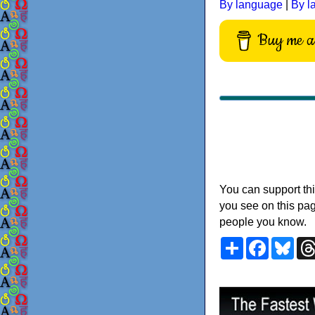
By language
|
By l
Buy me a 
You can support thi
you see on this pag
people you know.
Share
Faceboo
Blu