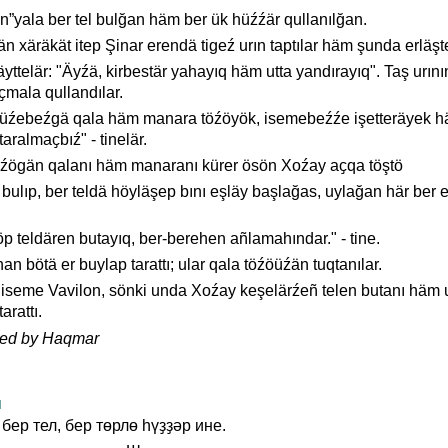
n”yala ber tel bulğan häm ber ük hüźźär qullanılğan.
n xäräkät itep Şinar erendä tigeź urın taptılar häm şunda erläşte
ttelär: "Äyźä, kirbestär yahayıq häm utta yandırayıq". Taş urını
ıҫmala qullandılar.
 üźebeźgä qala häm manara töźöyök, isemebeźźe işetteräyek 
aralmaҫbıź" - tinelär.
öźögän qalanı häm manaranı kürer ösön Xoźay aҫqa töştö
bulıp, ber teldä höyläşep bını eşläy başlağas, uylağan här ber 
p teldären butayıq, ber-berehen añlamahındar." - tine.
an bötä er buylap tarattı; ular qala töźöüźän tuqtanılar.
 iseme Vavilon, sönki unda Xoźay keşelärźeñ telen butanı häm u
arattı.
ided by Haqmar
ы
бер тел, бер тɵрлɵ һүҙҙəр ине.