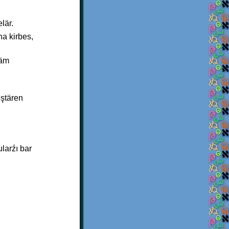
lär.
na kirbes,
häm
eştären
larźı bar