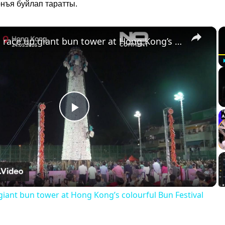
нъя буйлап таратты.
×
Climbers race up giant bun tower at Hong Kong’s colourful Bun Festival
Play
Video
giant bun tower at Hong Kong’s colourful Bun Festival