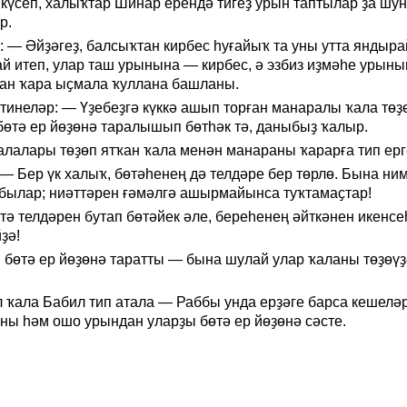
күсеп, халыҡтар Шинар ерендə тигеҙ урын таптылар ҙа шу
р.
: — Əйҙəгеҙ, балсыҡтан кирбес һуғайыҡ та уны утта яндыр
й итеп, улар таш урынына — кирбес, ə эзбиз иҙмəһе урыны
ан ҡара ыҫмала ҡуллана башланы.
инелəр: — Үҙебеҙгə күккə ашып торған манаралы ҡала тɵҙ
бɵтə ер йɵҙɵнə таралышып бɵтһəк тə, даныбыҙ ҡалыр.
алалары тɵҙɵп ятҡан ҡала менəн манараны ҡарарға тип ерг
— Бер үк халыҡ, бɵтəһенең дə телдəре бер тɵрлɵ. Бына ни
былар; ниəттəрен ғəмəлгə ашырмайынса туҡтамаҫтар!
тə телдəрен бутап бɵтəйек əле, береһенең əйткəнен икенсе
ҙə!
 бɵтə ер йɵҙɵнə таратты — бына шулай улар ҡаланы тɵҙɵү
л ҡала Бабил тип атала — Раббы унда ерҙəге барса кешелə
ны һəм ошо урындан уларҙы бɵтə ер йɵҙɵнə сəсте.