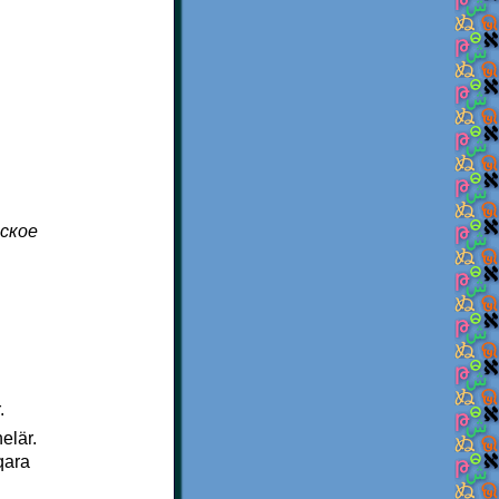
йское
.
elär.
qara