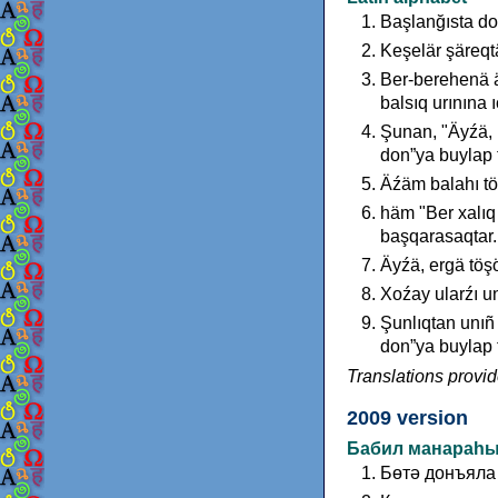
Başlanğısta do
Keşelär şäreqtä
Ber-berehenä äy
balsıq urınına 
Şunan, "Äyźä,
don”ya buylap t
Äźäm balahı t
häm "Ber xalıq 
başqarasaqtar.
Äyźä, ergä töşö
Xoźay ularźı un
Şunlıqtan unıñ
don”ya buylap t
Translations prov
2009 version
Бабил манараһ
Бɵтə донъяла 