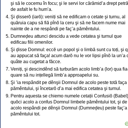
şi să le cocemu în focu; şi le servi lor cărămid’a drept petră
de asfalt le fu hum’a.
Şi ḑisserŏ (iarŏ): veniți să ne edificam o cetate şi turnu, al
quăruia capu să fiă pînŏ la ceru şi să ne facem nume mai
nainte de a ne respândi pe faç’a pămêntului.
Dumneḑeu attunci descidu a vede cetatea şi turnul que
edificau filii omenilor.
Şi ḑisse Domnul: eccĕ un popol şi o limbă sunt cu toți, şi q
au appucat să faça! acum darŏ nu le vor lipsi pînŏ la un’a 
quâte au cugetat a făcce.
Veniți, şi descindênd să turburăm acolo limb’a (lor) qua fia
quare să nu ințellegă limb’a approapelui su.
Şi ’ia respândit pe dênşii Domnul de acolo peste totă faça
pămêntului, şi încetarŏ d’a mai edifica cetatea şi turnul.
Pentru aquesta se chiemo numele cetații Confusiŏ (Babel)
quŏci acolo a confus Domnul limbele pămêntului tot, şi de
acolo respândi pe dênşii Domnul (Dumneḑeu) peste faç’a
pămêntului tot.