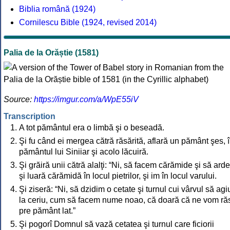
Biblia română (1924)
Cornilescu Bible (1924, revised 2014)
Palia de la Orăștie (1581)
Source:
https://imgur.com/a/WpE55iV
Transcription
A tot pământul era o limbă şi o beseadă.
Şi fu când ei mergea cătră răsărită, aflară un pământ şes, 
pământul lui Siniiar şi acolo lăcuiră.
Şi grăiră unii cătră alalţi: “Ni, să facem cărămide şi să ard
şi luară cărămidă în locul pietrilor, şi im în locul varului.
Şi ziseră: “Ni, să dzidim o cetate şi turnul cui vârvul să ag
la ceriu, cum să facem nume noao, că doară că ne vom răs
pre pământ lat.”
Şi pogorî Domnul să vază cetatea şi turnul care ficiorii