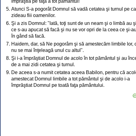
împrăştia pe faţa a tot pământul!"
Atunci S-a pogorât Domnul să vadă cetatea şi turnul pe ca
zideau fiii oamenilor.
Şi a zis Domnul: "Iată, toţi sunt de un neam şi o limbă au şi
ce s-au apucat să facă şi nu se vor opri de la ceea ce şi-a
în gând să facă.
Haidem, dar, să Ne pogorâm şi să amestecăm limbile lor, 
nu se mai înţeleagă unul cu altul".
Şi i-a împrăştiat Domnul de acolo în tot pământul şi au înc
de a mai zidi cetatea şi turnul.
De aceea s-a numit cetatea aceea Babilon, pentru că acol
amestecat Domnul limbile a tot pământul şi de acolo i-a
împrăştiat Domnul pe toată faţa pământului.