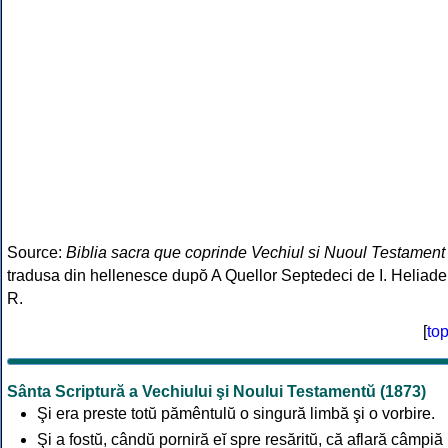
Source:
Biblia sacra que coprinde Vechiul si Nuoul Testament
tradusa din hellenesce dupŏ A Quellor Septedeci de I. Heliade
R.
[
to
Sânta Scriptură a Vechiului şi Noului Testamentŭ (1873)
Şi era preste totŭ pămêntulŭ o singură limbă şi o vorbire.
Şi a fostŭ, cândŭ porniră eĭ spre resăritŭ, că aflară câmpiă 