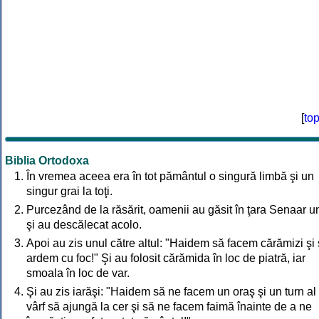
[
to
Biblia Ortodoxa
În vremea aceea era în tot pământul o singură limbă şi un
singur grai la toţi.
Purcezând de la răsărit, oamenii au găsit în ţara Senaar u
şi au descălecat acolo.
Apoi au zis unul către altul: "Haidem să facem cărămizi şi 
ardem cu foc!" Şi au folosit cărămida în loc de piatră, iar
smoala în loc de var.
Şi au zis iarăşi: "Haidem să ne facem un oraş şi un turn al
vârf să ajungă la cer şi să ne facem faimă înainte de a ne