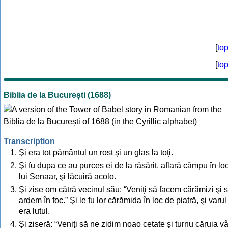
[
to
[
to
Biblia de la București (1688)
Transcription
Şi era tot pământul un rost şi un glas la toţi.
Şi fu dupa ce au purces ei de la răsărit, aflară câmpu în lo
lui Senaar, şi lăcuiră acolo.
Şi zise om cătră vecinul său: “Veniţi să facem cărămizi şi s
ardem în foc.” Şi le fu lor cărămida în loc de piatră, şi varul
era lutul.
Şi ziseră: “Veniţi să ne zidim noao cetate şi turnu căruia vâ