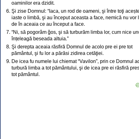
oaminilor era dzidit.
Şi zise Domnul: “Iaca, un rod de oameni, şi între toţi aceșt
iaste o limbă, şi au început aceasta a face, nemică nu vor 
de în aceaia ce au început a face.
“Ni, să pogorâm ǧos, şi să turburăm limba lor, cum nice un
înțeleagă beseada altuia.”
Şi derepta aceaia răsfiră Domnul de acolo pre ei pre tot
pământul, şi fu lor a părăsi zidirea cetăţiei.
De icea fu numele lui chiemat “Vavilon”, prin ce Domnul a
turbură limba a tot pământului, şi de icea pre ei răsfiră pre
tot pământul.