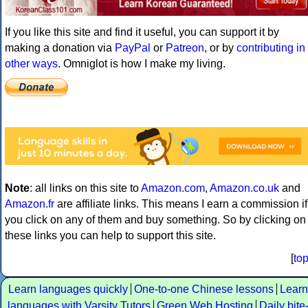
If you like this site and find it useful, you can support it by
making a donation via
PayPal
or
Patreon
, or by
contributing in
other ways
. Omniglot is how I make my living.
Note
: all links on this site to
Amazon.com
,
Amazon.co.uk
and
Amazon.fr
are affiliate links. This means I earn a commission if
you click on any of them and buy something. So by clicking on
these links you can help to support this site.
[
to
Learn languages quickly
One-to-one Chinese lessons
Learn
languages with Varsity Tutors
Green Web Hosting
Daily bite