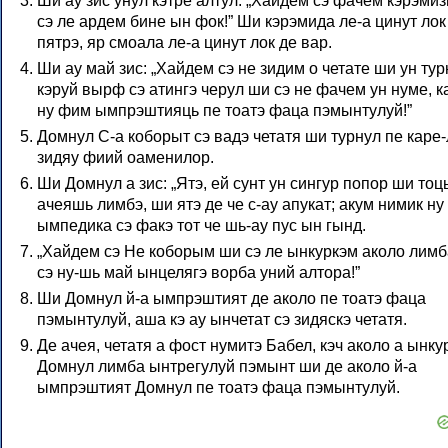
Ши ау зис унул кэтре алтул: „Хайдем сэ фачем кэрэми
сэ ле ардем бине ын фок!” Ши кэрэмида ле-а цинут лок
пятрэ, яр смоала ле-а цинут лок де вар.
Ши ау май зис: „Хайдем сэ не зидим о четате ши ун тур
кэруй вырф сэ атингэ черул ши сэ не фачем ун нуме, к
ну фим ымпрэштияць пе тоатэ фаца пэмынтулуй!”
Домнул С-а коборыт сэ вадэ четатя ши турнул пе каре-
зидяу фиий оаменилор.
Ши Домнул а зис: „Ятэ, ей сунт ун сингур попор ши тоц
ачеяшь лимбэ, ши ятэ де че с-ау апукат; акум нимик ну
ымпедика сэ факэ тот че шь-ау пус ын гынд.
„Хайдем сэ Не коборым ши сэ ле ынкуркэм аколо лимба
сэ ну-шь май ынцелягэ ворба уний алтора!”
Ши Домнул й-а ымпрэштият де аколо пе тоатэ фаца
пэмынтулуй, аша кэ ау ынчетат сэ зидяскэ четатя.
Де ачея, четатя а фост нумитэ Бабел, кэч аколо а ынку
Домнул лимба ынтрегулуй пэмынт ши де аколо й-а
ымпрэштият Домнул пе тоатэ фаца пэмынтулуй.