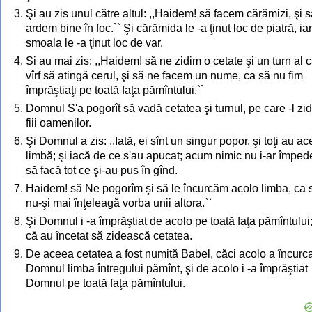
Şi au zis unul către altul: ,,Haidem! să facem cărămizi, şi s
ardem bine în foc.`` Şi cărămida le -a ţinut loc de piatră, iar
smoala le -a ţinut loc de var.
Si au mai zis: ,,Haidem! să ne zidim o cetate şi un turn al c
vîrf să atingă cerul, şi să ne facem un nume, ca să nu fim
împrăştiaţi pe toată faţa pămîntului.``
Domnul S'a pogorît să vadă cetatea şi turnul, pe care -l zi
fiii oamenilor.
Şi Domnul a zis: ,,Iată, ei sînt un singur popor, şi toţi au a
limbă; şi iacă de ce s'au apucat; acum nimic nu i-ar împe
să facă tot ce şi-au pus în gînd.
Haidem! să Ne pogorîm şi să le încurcăm acolo limba, ca 
nu-şi mai înţeleagă vorba unii altora.``
Şi Domnul i -a împrăştiat de acolo pe toată faţa pămîntului
că au încetat să zidească cetatea.
De aceea cetatea a fost numită Babel, căci acolo a încurca
Domnul limba întregului pămînt, şi de acolo i -a împrăştiat
Domnul pe toată faţa pămîntului.