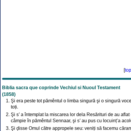
[
to
Biblia sacra que coprinde Vechiul si Nuoul Testament
(1858)
Şi era peste tot pămêntul o limba singură şi o singură voce
toți.
Şi s’ a întemplat la miscarea lor dela Resărituri de au aflat
câmpie în pămêntul Sennaar, şi s’ au pus cu locuinț’a acol
Şi ḑisse Omul către appropele seu: veniți să facemu căra