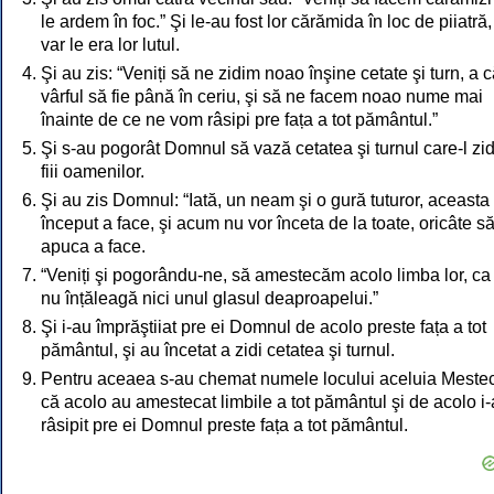
le ardem în foc.” Şi le-au fost lor cărămida în loc de piiatră,
var le era lor lutul.
Şi au zis: “Veniți să ne zidim noao înşine cetate şi turn, a 
vârful să fie până în ceriu, şi să ne facem noao nume mai
înainte de ce ne vom râsipi pre fața a tot pământul.”
Şi s-au pogorât Domnul să vază cetatea şi turnul care-l zi
fiii oamenilor.
Şi au zis Domnul: “Iată, un neam şi o gură tuturor, aceasta
început a face, şi acum nu vor înceta de la toate, oricâte s
apuca a face.
“Veniți şi pogorându-ne, să amestecăm acolo limba lor, ca
nu înțăleagă nici unul glasul deaproapelui.”
Şi i-au împrăştiiat pre ei Domnul de acolo preste fața a tot
pământul, şi au încetat a zidi cetatea şi turnul.
Pentru aceaea s-au chemat numele locului aceluia Meste
că acolo au amestecat limbile a tot pământul şi de acolo i
râsipit pre ei Domnul preste fața a tot pământul.