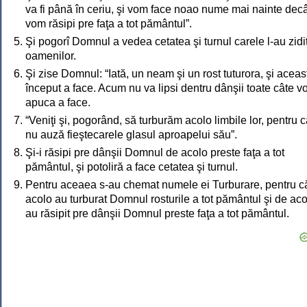
va fi până în ceriu, şi vom face noao nume mai nainte dec
vom răsipi pre faţa a tot pământul”.
Şi pogorî Domnul a vedea cetatea şi turnul carele l-au zidit 
oamenilor.
Şi zise Domnul: “Iată, un neam şi un rost tuturora, şi aceas
început a face. Acum nu va lipsi dentru dânşii toate câte v
apuca a face.
“Veniţi şi, pogorând, să turburăm acolo limbile lor, pentru 
nu auză fieştecarele glasul aproapelui său”.
Şi-i răsipi pre dânşii Domnul de acolo preste faţa a tot
pământul, şi potoliră a face cetatea şi turnul.
Pentru aceaea s-au chemat numele ei Turburare, pentru c
acolo au turburat Domnul rosturile a tot pământul şi de ac
au răsipit pre dânşii Domnul preste faţa a tot pământul.