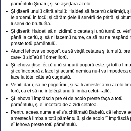
pămêntulŭ Şinarŭ; şi se aşeḑară acolo.
Şi ḑiseră unulŭ cătră altulŭ: Haideți să facemŭ cărămiḑĭ, şi
le ardemŭ în focŭ; şi cărămiḑele li serviră de pétră, şi bitu
li servi de bruftuélă.
Şi ḑiseră: Haideți să ni zidimŭ o cetate şi unŭ turnŭ cu vêrf
până la ceriŭ, şi să ni facemŭ nume, ca să nu ne respând
preste totŭ pămêntulŭ.
Atuncĭ Iehova se pogorî, ca să véḑă cetatea şi turnulŭ, pre
care-lŭ zidĭaŭ fiiĭ ómenilorŭ.
Şi Iehova ḑise: éccĕ unŭ singurŭ poporŭ este, şi toțĭ o lim
şi ce începură a face! şi acumŭ nemica nu-ĭ va impedeca 
face la tóte, căte aŭ cugetatŭ.
Veniți darŭ, să ne pogorîmŭ, şi să li amestecămŭ acolo li
lorŭ, ca eĭ să nu ințelégă unulŭ limba celuĭ-l-altŭ.
Şi Iehova ĭ împrăscia pre eĭ de acolo preste faça a totŭ
pămêntulŭ, şi eĭ incetara de a zidi cetatea.
Pentru aceea numele eĭ s’a chĭămatŭ Babelŭ, că Iehova a
amestecâ limba a totŭ pămêntulŭ, şi de acolo ’ĭ împrăsciâ 
eĭ Iehova preste totŭ pămêntulŭ.