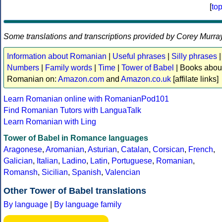
[
to
Some translations and transcriptions provided by Corey Murra
Information about Romanian
|
Useful phrases
|
Silly phrases
|
Numbers
|
Family words
|
Time
|
Tower of Babel
| Books abou
Romanian on:
Amazon.com
and
Amazon.co.uk
[affilate links]
Learn Romanian online with RomanianPod101
Find Romanian Tutors with LanguaTalk
Learn Romanian with Ling
Tower of Babel in Romance languages
Aragonese
,
Aromanian
,
Asturian
,
Catalan
,
Corsican
,
French
,
Galician
,
Italian
,
Ladino
,
Latin
,
Portuguese
,
Romanian
,
Romansh
,
Sicilian
,
Spanish
,
Valencian
Other Tower of Babel translations
By language
|
By language family