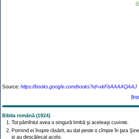
Source:
https://books.google.com/books?id=xkFbAAAAQAAJ
[
to
Biblia română (1924)
Tot pămîntul avea o singură limbă şi aceleaşi cuvinte.
Pornind ei înspre răsărit, au dat peste o cîmpie în ţara Şine
şi au descălecat acolo.