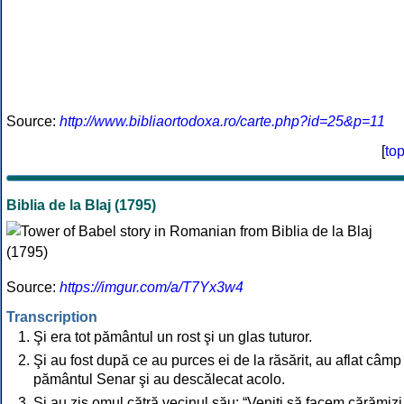
Source:
http://www.bibliaortodoxa.ro/carte.php?id=25&p=11
[
to
Biblia de la Blaj (1795)
Source:
https://imgur.com/a/T7Yx3w4
Transcription
Şi era tot pământul un rost şi un glas tuturor.
Şi au fost după ce au purces ei de la răsărit, au aflat câmp
pământul Senar şi au descălecat acolo.
Şi au zis omul cătră vecinul său: “Veniți să facem cărămizi