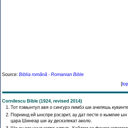
Source:
Biblia română - Romanian Bible
[
to
Cornilescu Bible (1924, revised 2014)
Тот пэмынтул авя о сингурэ лимбэ ши ачеляшь кувинте
Порнинд ей ынспре рэсэрит, ау дат песте о кымпие ын
цара Шинеар ши ау дескэлекат аколо.