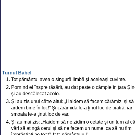
Turnul Babel
Tot pământul avea o singură limbă şi aceleaşi cuvinte.
Pornind ei înspre răsărit, au dat peste o câmpie în ţara Şi
şi au descălecat acolo.
Şi au zis unul către altul: „Haidem să facem cărămizi şi să 
ardem bine în foc!” Şi cărămida le-a ţinut loc de piatră, iar
smoala le-a ţinut loc de var.
Şi au mai zis: „Haidem să ne zidim o cetate şi un turn al că
vârf să atingă cerul şi să ne facem un nume, ca să nu fim
împrăştiaţi pe toată faţa pământului!”