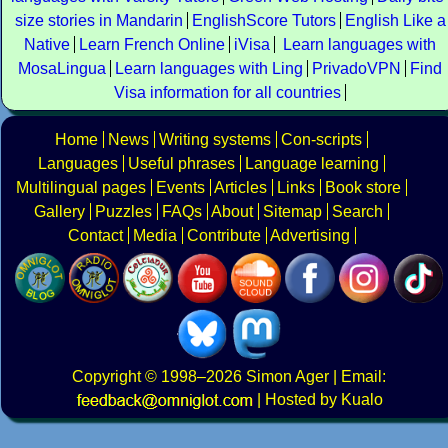
size stories in Mandarin
EnglishScore Tutors
English Like a
Native
Learn French Online
iVisa
Learn languages with
MosaLingua
Learn languages with Ling
PrivadoVPN
Find
Visa information for all countries
Home
News
Writing systems
Con-scripts
Languages
Useful phrases
Language learning
Multilingual pages
Events
Articles
Links
Book store
Gallery
Puzzles
FAQs
About
Sitemap
Search
Contact
Media
Contribute
Advertising
Copyright
© 1998–2026
Simon Ager
| Email:
|
Hosted by Kualo