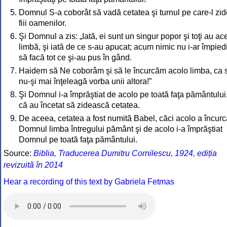
Domnul S-a coborât să vadă cetatea şi turnul pe care-l zi
fiii oamenilor.
Şi Domnul a zis: „Iată, ei sunt un singur popor şi toţi au ac
limbă, şi iată de ce s-au apucat; acum nimic nu i-ar împied
să facă tot ce şi-au pus în gând.
Haidem să Ne coborâm şi să le încurcăm acolo limba, ca 
nu-şi mai înţeleagă vorba unii altora!”
Şi Domnul i-a împrăştiat de acolo pe toată faţa pământului
că au încetat să zidească cetatea.
De aceea, cetatea a fost numită Babel, căci acolo a încurc
Domnul limba întregului pământ şi de acolo i-a împrăştiat
Domnul pe toată faţa pământului.
Source:
Biblia, Traducerea Dumitru Cornilescu, 1924, ediția
revizuită în 2014
Hear a recording of this text by Gabriela Fetmas