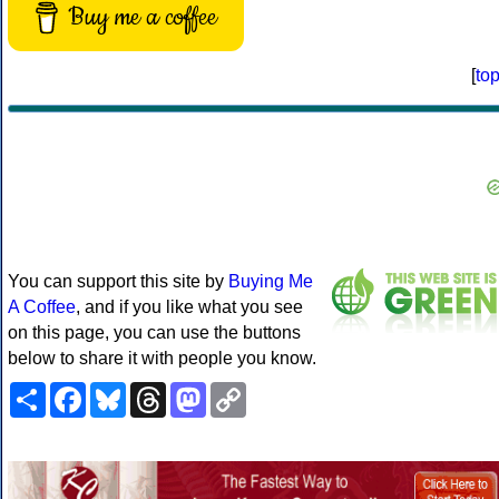
Buy me a coffee
[
to
You can support this site by
Buying Me
A Coffee
, and if you like what you see
on this page, you can use the buttons
below to share it with people you know.
Share
Facebook
Bluesky
Threads
Mastodon
Copy
Link