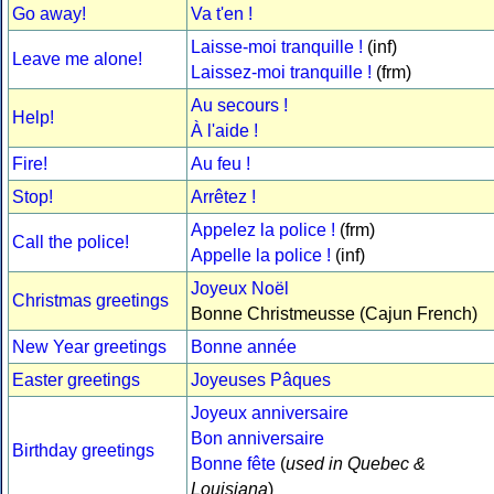
Go away!
Va t'en !
Laisse-moi tranquille !
(inf)
Leave me alone!
Laissez-moi tranquille !
(frm)
Au secours !
Help!
À l'aide !
Fire!
Au feu !
Stop!
Arrêtez !
Appelez la police !
(frm)
Call the police!
Appelle la police !
(inf)
Joyeux Noël
Christmas greetings
Bonne Christmeusse (Cajun French)
New Year greetings
Bonne année
Easter greetings
Joyeuses Pâques
Joyeux anniversaire
Bon anniversaire
Birthday greetings
Bonne fête
(
used in Quebec &
Louisiana
)