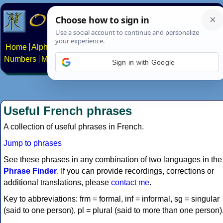
Home
Alphabets
Constructed scripts
Languages
Phrases
Numbers
Multilingual Pages
Search
News
About
Contact
Sign in with Google
Useful French phrases
A collection of useful phrases in French.
Jump to phrases
See these phrases in any combination of two languages in the
Phrase Finder
. If you can provide recordings, corrections or
additional translations, please
contact me
.
Key to abbreviations: frm = formal, inf = informal, sg = singular
(said to one person), pl = plural (said to more than one person)