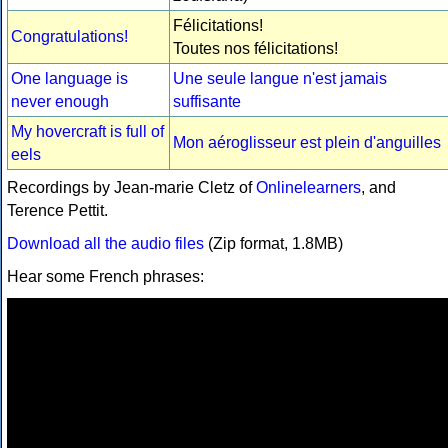
Félicitations!
Congratulations!
Toutes nos félicitations!
One language is
Une seule langue n'est jamais
never enough
suffisante
My hovercraft is full of
Mon aéroglisseur est plein d'anguilles
eels
Recordings by Jean-marie Cletz of
Onlinelearners
, and
Terence Pettit.
Download all the audio files
(Zip format, 1.8MB)
Hear some French phrases: