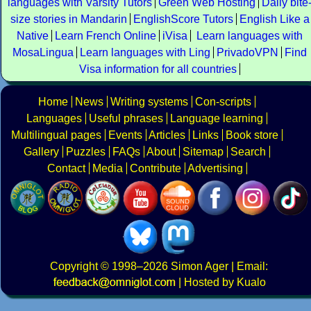
languages with Varsity Tutors
Green Web Hosting
Daily bite
size stories in Mandarin
EnglishScore Tutors
English Like a
Native
Learn French Online
iVisa
Learn languages with
MosaLingua
Learn languages with Ling
PrivadoVPN
Find
Visa information for all countries
Home
News
Writing systems
Con-scripts
Languages
Useful phrases
Language learning
Multilingual pages
Events
Articles
Links
Book store
Gallery
Puzzles
FAQs
About
Sitemap
Search
Contact
Media
Contribute
Advertising
Copyright
© 1998–2026
Simon Ager
| Email:
|
Hosted by Kualo