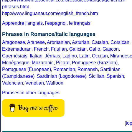
phrases.html
http://www.linguanaut.com/english_french.htm
Apprendre l'anglais, l'espagnol, le français
Phrases in Romance/Italic languages
Aragonese
,
Aranese
,
Aromanian
,
Asturian
,
Catalan
,
Corsican
,
Extremaduran
,
French
,
Friulian
,
Galician
,
Gallo
,
Gascon
,
Guernésiais
,
Italian
,
Jèrriais
,
Ladino
,
Latin
,
Occitan
,
Mirandes
Monégasque
,
Mozarabic
,
Picard
,
Portuguese (Brazlian)
,
Portuguese (European)
,
Romanian
,
Romansh
,
Sardinian
(Campidanese)
,
Sardinian (Logodorese)
,
Sicilian
,
Spanish
,
Valencian
,
Venetian
,
Walloon
Phrases in other languages
Buy me a coffee
[
to