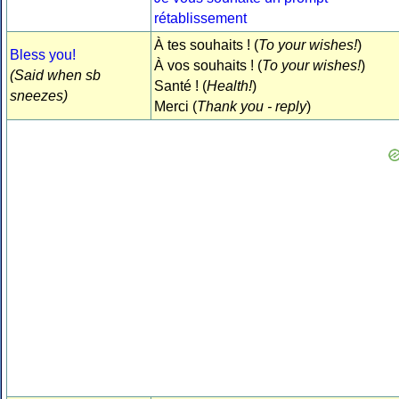
rétablissement
À tes souhaits ! (
To your wishes!
)
Bless you!
À vos souhaits ! (
To your wishes!
)
(Said when sb
Santé ! (
Health!
)
sneezes)
Merci (
Thank you - reply
)