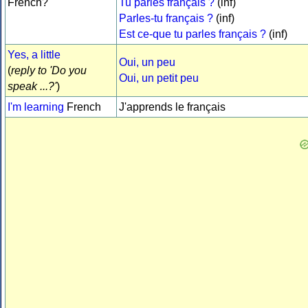
French?
Tu parles français ?
(inf)
Parles-tu français ?
(inf)
Est ce-que tu parles français ?
(inf)
Yes, a little
Oui, un peu
(
reply to 'Do you
Oui, un petit peu
speak ...?'
)
I'm learning
French
J'apprends le français