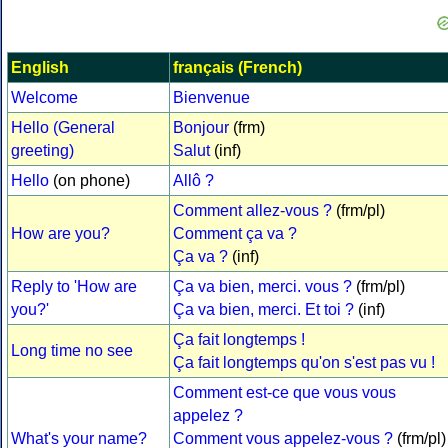
English
français (French)
Welcome
Bienvenue
Hello (General
Bonjour
(frm)
greeting)
Salut
(inf)
Hello
(on phone)
Allô ?
Comment allez-vous ?
(frm/pl)
How are you?
Comment ça va ?
Ça va ?
(inf)
Reply to 'How are
Ça va bien, merci. vous ?
(frm/pl)
you?'
Ça va bien, merci. Et toi ?
(inf)
Ça fait longtemps !
Long time no see
Ça fait longtemps qu'on s'est pas vu !
Comment est-ce que vous vous
appelez ?
What's your name?
Comment vous appelez-vous ?
(frm/pl)