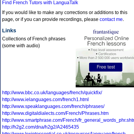
Find French Tutors with LanguaTalk
If you would like to make any corrections or additions to this
page, or if you can provide recordings, please
contact me
.
Links
Collections of French phrases
(some with audio)
http://www.bbc.co.uk/languages/french/quickfix/
http://www.ielanguages.com/french1.html
http://www.speaklanguages.com/french/phrases/
http://www.digitaldialects.com/French/Phrases.htm
http://www.smartphrase.com/French/fr_general_words_phr.sht
http://h2g2.com/dna/h2g2/A2465435
http://www.kwintessential.co.uk/resources/language/french-