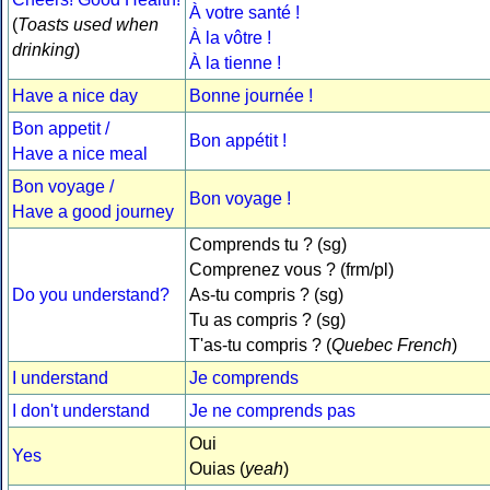
À votre santé !
(
Toasts used when
À la vôtre !
drinking
)
À la tienne !
Have a nice day
Bonne journée !
Bon appetit /
Bon appétit !
Have a nice meal
Bon voyage /
Bon voyage !
Have a good journey
Comprends tu ? (sg)
Comprenez vous ? (frm/pl)
Do you understand?
As-tu compris ? (sg)
Tu as compris ? (sg)
T'as-tu compris ? (
Quebec French
)
I understand
Je comprends
I don't understand
Je ne comprends pas
Oui
Yes
Ouias (
yeah
)