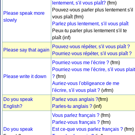
lentement, s'il vous plaît?
(frm)
Pouvez-vous parler plus lentement s'il
Please speak more
vous plaît (frm)
slowly
Parlez plus lentement, s'il vous plaît
Peux-tu parler plus lentement s'il te
plaît (inf)
Pouvez-vous répéter, s'il vous plaît ?
Please say that again
Pourriez-vous répéter, s'il vous plaît ?
Pourriez-vous me l'écrire ?
(frm)
Pourriez-vous me l'écrire, s'il vous plait
Please write it down
?
(frm)
Auriez-vous l'obligeance de me
l'écrire, s'il vous plait ?
(vfrm)
Do you speak
Parlez vous anglais ?
(frm)
English?
Parles-tu anglais ?
(inf)
Vous parlez français ?
(frm)
Parlez-vous français ?
(frm)
Do you speak
Est ce-que vous parlez français ?
(frm)