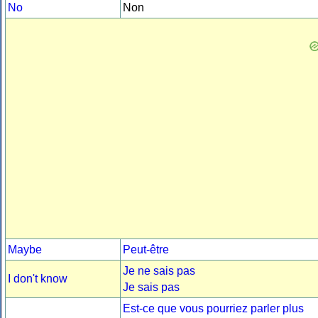
No
Non
Maybe
Peut-être
Je ne sais pas
I don't know
Je sais pas
Est-ce que vous pourriez parler plus