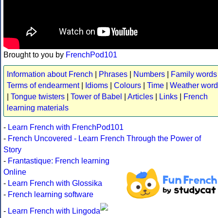
Brought to you by
FrenchPod101
Information about French
|
Phrases
|
Numbers
|
Family words
Terms of endearment
|
Idioms
|
Colours
|
Time
|
Weather word
|
Tongue twisters
|
Tower of Babel
|
Articles
|
Links
|
French
learning materials
-
Learn French with FrenchPod101
-
French Uncovered - Learn French Through the Power of
Story
-
Frantastique: French learning
Online
-
Learn French with Glossika
-
French learning software
-
Learn French with Lingoda