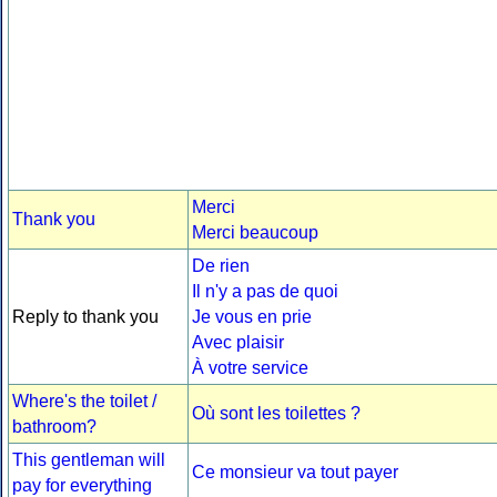
Merci
Thank you
Merci beaucoup
De rien
Il n'y a pas de quoi
Reply to thank you
Je vous en prie
Avec plaisir
À votre service
Where's the toilet /
Où sont les toilettes ?
bathroom?
This gentleman will
Ce monsieur va tout payer
pay for everything