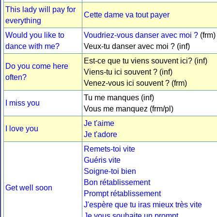
This lady will pay for
Cette dame va tout payer
everything
Would you like to
Voudriez-vous danser avec moi ?
(frm)
dance with me?
Veux-tu danser avec moi ? (inf)
Est-ce que tu viens souvent ici? (inf)
Do you come here
Viens-tu ici souvent ? (inf)
often?
Venez-vous ici souvent ? (frm)
Tu me manques (inf)
I miss you
Vous me manquez (frm/pl)
Je t'aime
I love you
Je t'adore
Remets-toi vite
Guéris vite
Soigne-toi bien
Bon rétablissement
Get well soon
Prompt rétablissement
J'espère que tu iras mieux très vite
Je vous souhaite un prompt