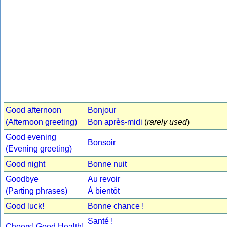
Good afternoon
Bonjour
(Afternoon greeting)
Bon après-midi
(
rarely used
)
Good evening
Bonsoir
(Evening greeting)
Good night
Bonne nuit
Goodbye
Au revoir
(Parting phrases)
À bientôt
Good luck!
Bonne chance !
Santé !
Cheers! Good Health!