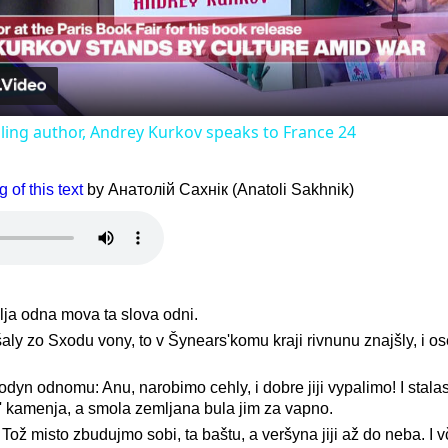
Video
lling author, Andrey Kurkov speaks to France 24
 of this text
by Анатолій Сахнік (Anatoli Sakhnik)
mlja odna mova ta slova odni.
rušaly zo Sxodu vony, to v Šynears'komu kraji rivnunu znajšly, i os
odyn odnomu: Anu, narobimo cehly, i dobre jiji vypalimo! I stala
t' kamenja, a smola zemljana bula jim za vapno.
 Tož misto zbudujmo sobi, ta baštu, a veršyna jiji až do neba. I 