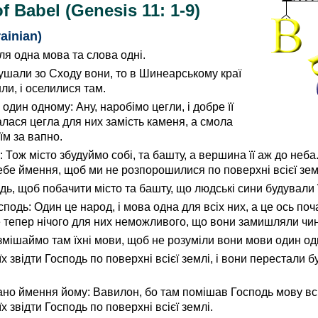
f Babel (Genesis 11: 1-9)
ainian)
мля одна мова та слова одні.
 рушали зо Сходу вони, то в Шинеарському краї
ли, і оселилися там.
 один одному: Ану, наробімо цегли, і добре її
талася цегла для них замість каменя, а смола
їм за вапно.
: Тож місто збудуймо собі, та башту, а вершина її аж до неба.
ебе ймення, щоб ми не розпорошилися по поверхні всієї зем
дь, щоб побачити місто та башту, що людські сини будували ї
подь: Один це народ, і мова одна для всіх них, а це ось поча
е тепер нічого для них неможливого, що вони замишляли чи
і змішаймо там їхні мови, щоб не розуміли вони мови один од
х звідти Господь по поверхні всієї землі, і вони перестали 
вано ймення йому: Вавилон, бо там помішав Господь мову всі
х звідти Господь по поверхні всієї землі.