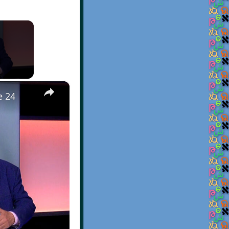
×
e 24