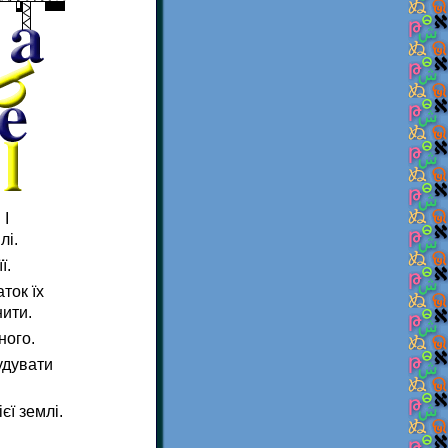
 І
лі.
ї.
ток їх
нити.
ного.
будувати
єї землі.