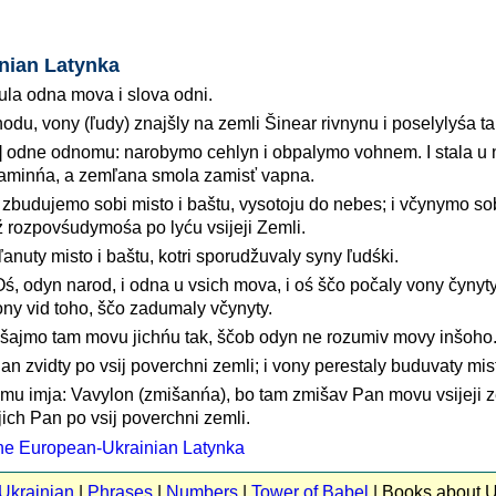
nian Latynka
bula odna mova i slova odni.
odu, vony (ľudy) znajšly na zemli Šinear rivnynu i poselylyśa t
y] odne odnomu: narobymo cehlyn i obpalymo vohnem. I stala u
kaminńa, a zemľana smola zamisť vapna.
: zbudujemo sobi misto i baštu, vysotoju do nebes; i včynymo so
ž rozpovśudymośa po lyću vsijeji Zemli.
ľanuty misto i baštu, kotri sporudžuvaly syny ľudśki.
ś, odyn narod, i odna u vsich mova, i oś ščo počaly vony čynyty,
ny vid toho, ščo zadumaly včynyty.
mišajmo tam movu jichńu tak, ščob odyn ne rozumiv movy inšoho
 Pan zvidty po vsij poverchni zemli; i vony perestaly buduvaty mis
mu imja: Vavylon (zmišanńa), bo tam zmišav Pan movu vsijeji ze
 jich Pan po vsij poverchni zemli.
the European-Ukrainian Latynka
 Ukrainian
|
Phrases
|
Numbers
|
Tower of Babel
| Books about U