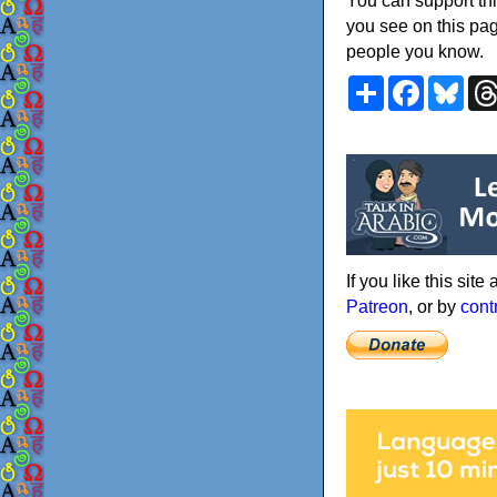
You can support thi
you see on this pag
people you know.
Share
Faceboo
Blu
If you like this sit
Patreon
, or by
cont