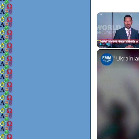
Play
Unmute
Ukrainia