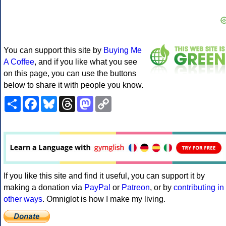
You can support this site by
Buying Me
A Coffee
, and if you like what you see
on this page, you can use the buttons
below to share it with people you know.
Share
Facebook
Bluesky
Threads
Mastodon
Copy
Link
If you like this site and find it useful, you can support it by
making a donation via
PayPal
or
Patreon
, or by
contributing in
other ways
. Omniglot is how I make my living.