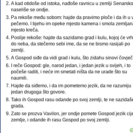
A kad otidoše od istoka, nađoše ravnicu u zemlji Senarskoj
naseliše se ondje.
Pa rekoše među sobom: hajde da pravimo ploče i da ih u v
pečemo. I bjehu im opeke mjesto kamena i smola zemljan
mjesto kreča.
Poslije rekoše: hajde da sazidamo grad i kulu, kojoj će vrh 
do neba, da stečemo sebi ime, da se ne bismo rasijali po
zemlji.
A Gospod siđe da vidi grad i kulu, što zidahu sinovi čovječi
I reče Gospod: gle, narod jedan, i jedan jezik u svijeh, i to
počeše raditi, i neće im smetati ništa da ne urade što su
naumili.
Hajde da siđemo, i da im pometemo jezik, da ne razumiju
jedan drugoga što govore.
Tako ih Gospod rasu odande po svoj zemlji, te ne sazidaš
grada.
Zato se prozva Vavilon, jer ondje pomete Gospod jezik cij
zemlje, i odande ih rasu Gospod po svoj zemlji.