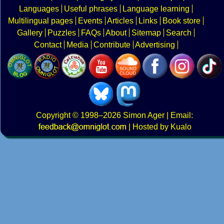
Languages
Useful phrases
Language learning
Multilingual pages
Events
Articles
Links
Book store
Gallery
Puzzles
FAQs
About
Sitemap
Search
Contact
Media
Contribute
Advertising
Copyright
© 1998–2026
Simon Ager
| Email:
|
Hosted by Kualo