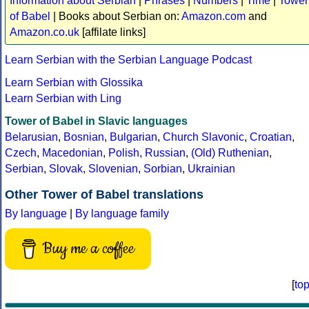
Information about Serbian
|
Phrases
|
Numbers
|
Time
|
Tower
of Babel
| Books about Serbian on:
Amazon.com
and
Amazon.co.uk
[affilate links]
Learn Serbian with the Serbian Language Podcast
Learn Serbian with Glossika
Learn Serbian with Ling
Tower of Babel in Slavic languages
Belarusian
,
Bosnian
,
Bulgarian
,
Church Slavonic
,
Croatian
,
Czech
,
Macedonian
,
Polish
,
Russian
,
(Old) Ruthenian
,
Serbian
,
Slovak
,
Slovenian
,
Sorbian
,
Ukrainian
Other Tower of Babel translations
By language
|
By language family
Buy me a coffee
[
to