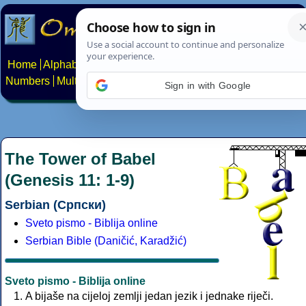
Home
Alphabets
Constructed scripts
Languages
Phrases
Numbers
Multilingual Pages
Search
News
About
Contact
Sign in with Google
The Tower of Babel
(Genesis 11: 1-9)
Serbian (Српски)
Sveto pismo - Biblija online
Serbian Bible (Daničić, Karadžić)
Sveto pismo - Biblija online
A bijaše na cijeloj zemlji jedan jezik i jednake riječi.