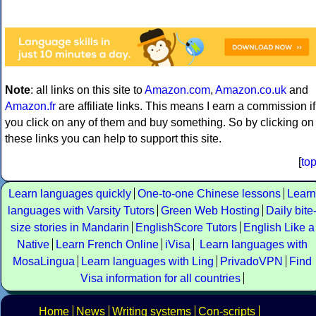
Note
: all links on this site to
Amazon.com
,
Amazon.co.uk
and
Amazon.fr
are affiliate links. This means I earn a commission if
you click on any of them and buy something. So by clicking on
these links you can help to support this site.
[
to
Learn languages quickly
One-to-one Chinese lessons
Learn
languages with Varsity Tutors
Green Web Hosting
Daily bite
size stories in Mandarin
EnglishScore Tutors
English Like a
Native
Learn French Online
iVisa
Learn languages with
MosaLingua
Learn languages with Ling
PrivadoVPN
Find
Visa information for all countries
Home
News
Writing systems
Con-scripts