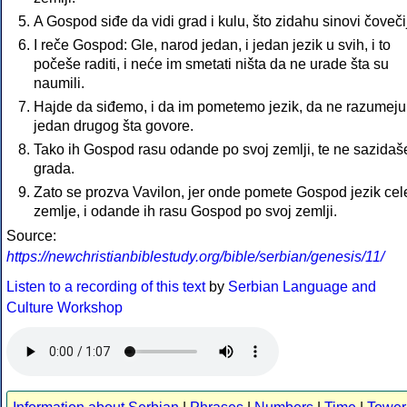
A Gospod siđe da vidi grad i kulu, što zidahu sinovi čoveči
I reče Gospod: Gle, narod jedan, i jedan jezik u svih, i to
počeše raditi, i neće im smetati ništa da ne urade šta su
naumili.
Hajde da siđemo, i da im pometemo jezik, da ne razumeju
jedan drugog šta govore.
Tako ih Gospod rasu odande po svoj zemlji, te ne sazidaš
grada.
Zato se prozva Vavilon, jer onde pomete Gospod jezik cel
zemlje, i odande ih rasu Gospod po svoj zemlji.
Source:
https://newchristianbiblestudy.org/bible/serbian/genesis/11/
Listen to a recording of this text
by
Serbian Language and
Culture Workshop