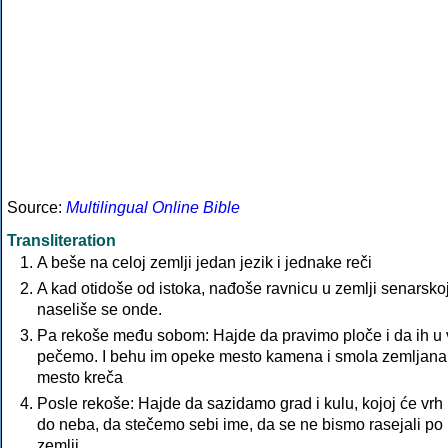
Source:
Multilingual Online Bible
Transliteration
A beše na celoj zemlji jedan jezik i jednake reči
A kad otidoše od istoka, nađoše ravnicu u zemlji senarskoj
naseliše se onde.
Pa rekoše među sobom: Hajde da pravimo ploče i da ih u v
pečemo. I behu im opeke mesto kamena i smola zemljana
mesto kreča
Posle rekoše: Hajde da sazidamo grad i kulu, kojoj će vrh b
do neba, da stečemo sebi ime, da se ne bismo rasejali po
zemlji.