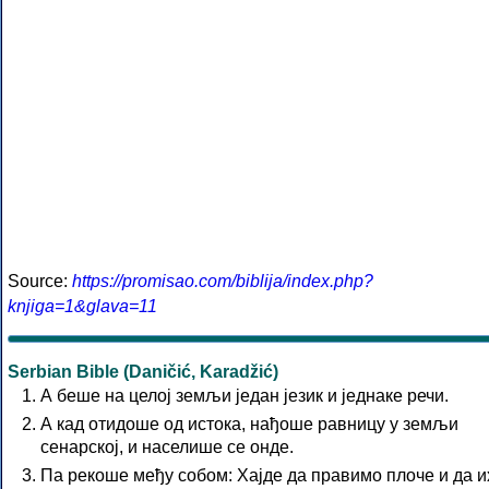
Source:
https://promisao.com/biblija/index.php?
knjiga=1&glava=11
Serbian Bible (Daničić, Karadžić)
А беше на целој земљи један језик и једнаке речи.
А кад отидоше од истока, нађоше равницу у земљи
сенарској, и населише се онде.
Па рекоше међу собом: Хајде да правимо плоче и да и