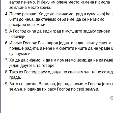
ватри печемо. И беху им опеке место камена и смола
земљана место креча.
После рекоше: Хајде да сазидамо град и кулу, којој ће 
бити до неба, да стечемо себи име, да се не бисмо
расејали по земљи.
А Господ сиђе да види град и кулу, што зидаху синови
човечији.
И рече Господ: Гле, народ један, и један језик у свих, и 
почеше радити, и неће им сметати ништа да не ураде 
су наумили.
Хајде да сиђемо, и да им пометемо језик, да не разуме
један другог шта говоре.
Тако их Господ расу оданде по свој земљи, те не сази
града.
Зато се прозва Вавилон, јер онде помете Господ језик
земље, и оданде их расу Господ по свој земљи.