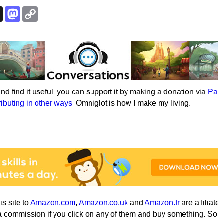
k
esky
Threads
Mastodon
Copy
Link
e and find it useful, you can support it by making a donation via
Pa
ributing in other ways
. Omniglot is how I make my living.
his site to
Amazon.com
,
Amazon.co.uk
and
Amazon.fr
are affiliat
a commission if you click on any of them and buy something. So