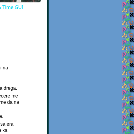
 & Time GUI
i na
na drega.
cecere me
 me da na
a.
osa era
a ka