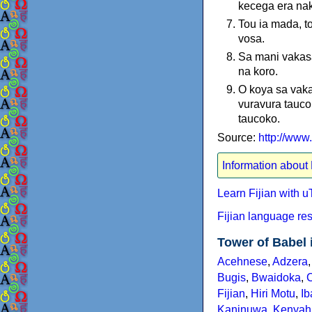
kecega era nak
Tou ia mada, t
vosa.
Sa mani vakasa
na koro.
O koya sa vaka
vuravura taucok
taucoko.
Source:
http://ww
Information about 
Learn Fijian with u
Fijian language r
Tower of Babel
Acehnese
,
Adzera
Bugis
,
Bwaidoka
,
Fijian
,
Hiri Motu
,
Ib
Kaninuwa
,
Kenyah