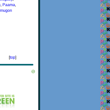
u
,
Paama
,
imugon
[
top
]