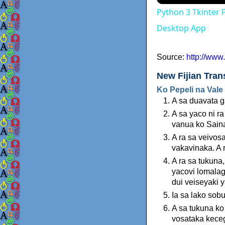
Python 3 Tkinter 
Desktop App
Source:
http://www
New Fijian Trans
Ko Pepeli na Vale
A sa duavata ga
A sa yaco ni r
vanua ko Saina;
A ra sa veivosa
vakavinaka. A 
A ra sa tukuna
yacovi lomalag
dui veiseyaki y
Ia sa lako sobu
A sa tukuna ko
vosataka kecega