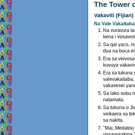
The Tower o
Vakaviti (Fijian)
Na Vale Vakaitaba
Na vuravura ta
kena i vosavos
Sa qai yaco, ni
dua na buca en
Era sa veivosa
kuvuya vakavin
Era sa tukuna 
valevakaitaba,
vakasesei yani
Sa lako sobu ma
natamata.
Sa tukuna o Ji
veikaera sa te
sa nakita.
"Mai, Medatou 
vosavosakina.