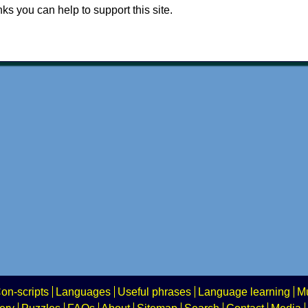
nks you can help to support this site.
on-scripts
Languages
Useful phrases
Language learning
Mu