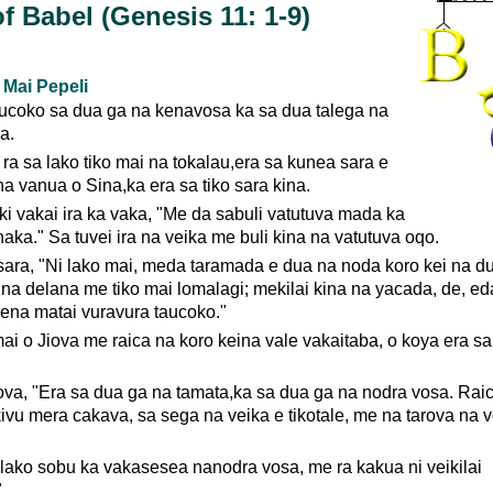
f Babel (Genesis 11: 1-9)
 Mai Pepeli
ucoko sa dua ga na kenavosa ka sa dua talega na
a.
 ra sa lako tiko mai na tokalau,era sa kunea sara e
a vanua o Sina,ka era sa tiko sara kina.
ki vakai ira ka vaka, "Me da sabuli vatutuva mada ka
aka." Sa tuvei ira na veika me buli kina na vatutuva oqo.
sara, "Ni lako mai, meda taramada e dua na noda koro kei na d
 na delana me tiko mai lomalagi; mekilai kina na yacada, de, ed
ena matai vuravura taucoko."
i o Jiova me raica na koro keina vale vakaitaba, o koya era sa 
ova, "Era sa dua ga na tamata,ka sa dua ga na nodra vosa. Rai
kivu mera cakava, sa sega na veika e tikotale, me na tarova na v
lako sobu ka vakasesea nanodra vosa, me ra kakua ni veikilai
"