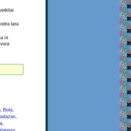
eikilai
nodra tara
a ni
avura
h
,
Bola
,
Kadazan
,
a
,
lagasy
,