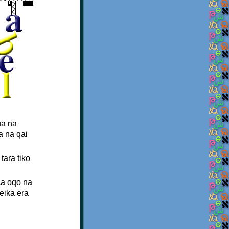
ua na
a na qai
tara tiko
ca oqo na
eika era