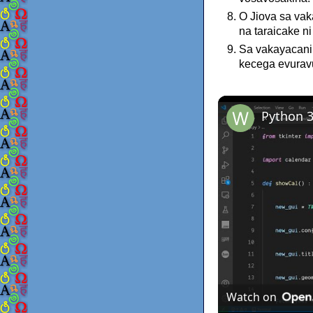
O Jiova sa vak
na taraicake ni
Sa vakayacani 
kecega evuravu
Watch on