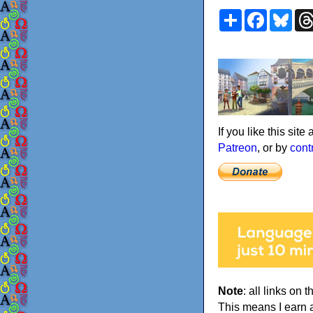
Share
Faceboo
Blu
If you like this sit
Patreon
, or by
cont
Note
: all links on t
This means I earn 