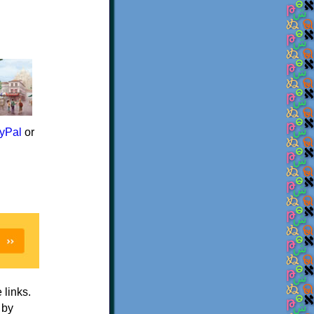
yPal
or
e links.
 by