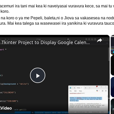
acemuri ira tani mai kea ki naveiyasai vuravura kece, sa mai tu
 koro.
na koro o ya me Pepeli, baleta,ni o Jiova sa vakasesea na nod
ra. Mai kea talega sa wasewasei ira yanikina ki vuravura tauc
×
Python 3 Tkinter Project to Display Google Calendar API Widget of Any Date & Time GUI Desktop App
Play
Video