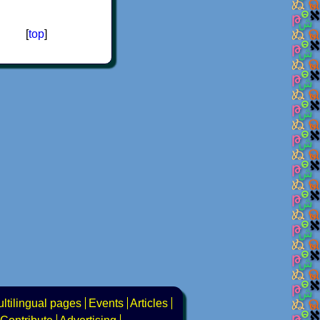
[
top
]
ltilingual pages
Events
Articles