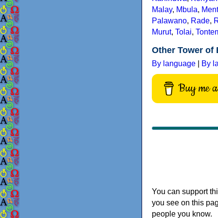
Malay
,
Mbula
,
Men
Palawano
,
Rade
,
Murut
,
Tolai
,
Tonte
Other Tower of 
By language
|
By l
Buy me a 
You can support thi
you see on this pag
people you know.