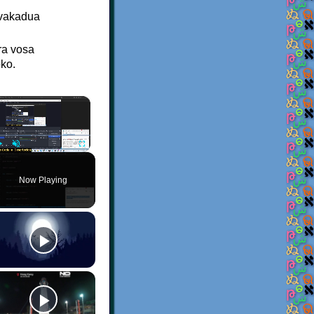
 vakadua
ra vosa
oko.
×
Play
Unmute
Fullscreen
Now Playing