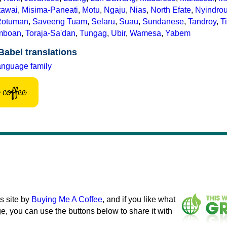
tawai
,
Misima-Paneati
,
Motu
,
Ngaju
,
Nias
,
North Efate
,
Nyindro
Rotuman
,
Saveeng Tuam
,
Selaru
,
Suau
,
Sundanese
,
Tandroy
,
T
mboan
,
Toraja-Sa'dan
,
Tungag
,
Ubir
,
Wamesa
,
Yabem
Babel translations
anguage family
coffee
s site by
Buying Me A Coffee
, and if you like what
e, you can use the buttons below to share it with