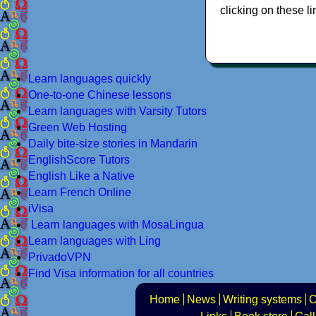
clicking on these li
Learn languages quickly
One-to-one Chinese lessons
Learn languages with Varsity Tutors
Green Web Hosting
Daily bite-size stories in Mandarin
EnglishScore Tutors
English Like a Native
Learn French Online
iVisa
Learn languages with MosaLingua
Learn languages with Ling
PrivadoVPN
Find Visa information for all countries
Home
News
Writing systems
C