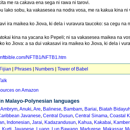
ita me ra cakava ena sega ni rawa ni tarovi.
ou lako sobu, ka vakasesea na nodra vosa, me ra kakua kina ni v
vi ira maikea ko Jiova, ki dela i vuravura taucoko: sa cegu na 
tokai kina na yacana ko Pepeli; ni sa vakasesea maikea na vos
o ko Jiova: a sa dui vakasavi ira maikea ko Jiova, ki dela i vur
w.nftbible.com/NFTB1/NFTB1.htm
Fijian
|
Phrases
|
Numbers
|
Tower of Babel
Talk
esources on Amazon
 in Malayo-Polynesian languages
,
Ambrym
,
Anuki
,
Are
,
Balinese
,
Bambam
,
Bariai
,
Biatah Bidayu
Caribbean Javanese
,
Central Dusun
,
Central Sinama
,
Coastal 
an
,
Indonesian
,
Jarai
,
Kadazandusun
,
Kahua
,
Kakabai
,
Kamber
,
Kurti
,
Javanese
,
Luang
,
Lun Bawang
,
Madurese
,
Makassar
,
Ma