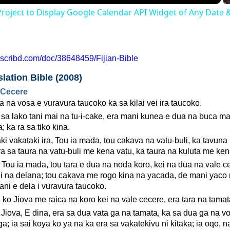
Project to Display Google Calendar API Widget of Any Date
.scribd.com/doc/38648459/Fijian-Bible
lation Bible (2008)
 Cecere
 na vosa e vuravura taucoko ka sa kilai vei ira taucoko.
a sa lako tani mai na tu-i-cake, era mani kunea e dua na buca ma
 ka ra sa tiko kina.
ki vakataki ira, Tou ia mada, tou cakava na vatu-buli, ka tavuna
ra sa taura na vatu-buli me kena vatu, ka taura na kuluta me ke
, Tou ia mada, tou tara e dua na noda koro, kei na dua na vale 
i na delana; tou cakava me rogo kina na yacada, de mani yaco
ani e dela i vuravura taucoko.
 ko Jiova me raica na koro kei na vale cecere, era tara na tamat
 Jiova, E dina, era sa dua vata ga na tamata, ka sa dua ga na v
; ia sai koya ko ya na ka era sa vakatekivu ni kitaka; ia oqo, n