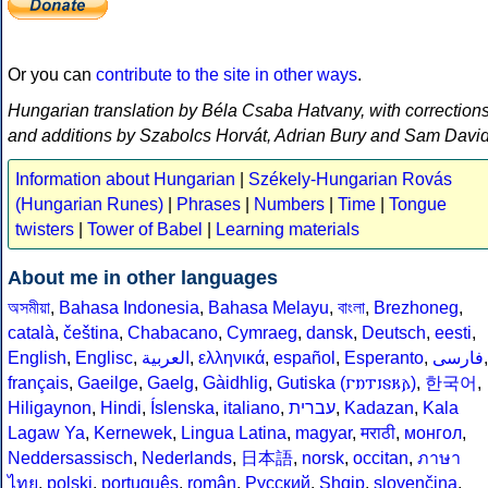
Or you can
contribute to the site in other ways
.
Hungarian translation by Béla Csaba Hatvany, with correction
and additions by Szabolcs Horvát, Adrian Bury and Sam Davi
Information about Hungarian
|
Székely-Hungarian Rovás
(Hungarian Runes)
|
Phrases
|
Numbers
|
Time
|
Tongue
twisters
|
Tower of Babel
|
Learning materials
About me in other languages
অসমীয়া
,
Bahasa Indonesia
,
Bahasa Melayu
,
বাংলা
,
Brezhoneg
,
català
,
čeština
,
Chabacano
,
Cymraeg
,
dansk
,
Deutsch
,
eesti
,
English
,
Englisc
,
العربية
,
ελληνικά
,
español
,
Esperanto
,
فارسى
,
français
,
Gaeilge
,
Gaelg
,
Gàidhlig
,
Gutiska (𐌲𐌿𐍄𐌹𐍃𐌺𐌰)
,
한국어
,
Hiligaynon
,
Hindi
,
Íslenska
,
italiano
,
עברית
,
Kadazan
,
Kala
Lagaw Ya
,
Kernewek
,
Lingua Latina
,
magyar
,
मराठी
,
монгол
,
Neddersassisch
,
Nederlands
,
日本語
,
norsk
,
occitan
,
ภาษา
ไทย
,
polski
,
português
,
român
,
Русский
,
Shqip
,
slovenčina
,