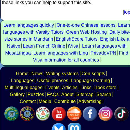
these links you can help to support this site.
[
to
Learn languages quickly
One-to-one Chinese lessons
Learn
languages with Varsity Tutors
Green Web Hosting
Daily bite
size stories in Mandarin
EnglishScore Tutors
English Like a
Native
Learn French Online
iVisa
Learn languages with
MosaLingua
Learn languages with Ling
PrivadoVPN
Find
Visa information for all countries
Home
News
Writing systems
Con-scripts
Languages
Useful phrases
Language learning
Multilingual pages
Events
Articles
Links
Book store
Gallery
Puzzles
FAQs
About
Sitemap
Search
Contact
Media
Contribute
Advertising