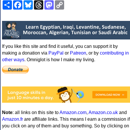
Share
Facebook
Bluesky
Threads
Mastodon
Copy
Link
If you like this site and find it useful, you can support it by
making a donation via
PayPal
or
Patreon
, or by
contributing in
other ways
. Omniglot is how I make my living.
Note
: all links on this site to
Amazon.com
,
Amazon.co.uk
and
Amazon.fr
are affiliate links. This means I earn a commission if
you click on any of them and buy something. So by clicking on