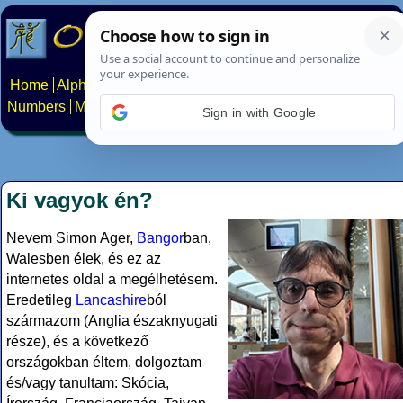
Home
Alphabets
Constructed scripts
Languages
Phrases
Numbers
Multilingual Pages
Search
News
About
Contact
Sign in with Google
Ki vagyok én?
Nevem Simon Ager,
Bangor
ban,
Walesben élek, és ez az
internetes oldal a megélhetésem.
Eredetileg
Lancashire
ból
származom (Anglia északnyugati
része), és a következő
országokban éltem, dolgoztam
és/vagy tanultam: Skócia,