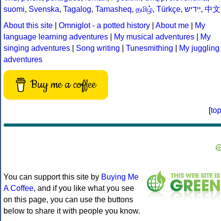
suomi
,
Svenska
,
Tagalog
,
Tamasheq
,
தமிழ்
,
Türkçe
,
ײִדיש
,
中文
About this site
|
Omniglot - a potted history
|
About me
|
My
language learning adventures
|
My musical adventures
|
My
singing adventures
|
Song writing
|
Tunesmithing
|
My juggling
adventures
Buy me a coffee
[
to
You can support this site by
Buying Me
A Coffee
, and if you like what you see
on this page, you can use the buttons
below to share it with people you know.