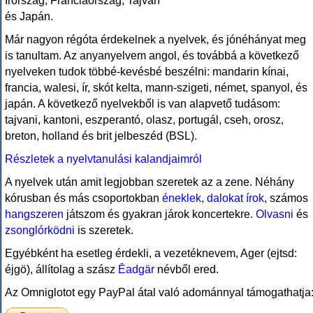
Írország, Franciaország, Tajvan
és Japán.
Már nagyon régóta érdekelnek a nyelvek, és jónéhányat meg
is tanultam. Az anyanyelvem angol, és továbbá a következő
nyelveken tudok többé-kevésbé beszélni: mandarin kínai,
francia, walesi, ír, skót kelta, mann-szigeti, német, spanyol, és
japán. A következő nyelvekből is van alapvető tudásom:
tajvani, kantoni, eszperantó, olasz, portugál, cseh, orosz,
breton, holland és brit jelbeszéd (BSL).
Részletek a nyelvtanulási kalandjaimról
A nyelvek után amit legjobban szeretek az a zene. Néhány
kórusban és más csoportokban
éneklek
,
dalokat írok
, számos
hangszeren
játszom és gyakran járok koncertekre.
Olvasni
és
zsonglórködni
is szeretek.
Egyébként ha esetleg érdekli, a vezetéknevem, Ager (ejtsd:
éjgö), állítolag a szász
Ēadgär
névből ered.
Az Omniglotot egy PayPal átal való adománnyal támogathatja