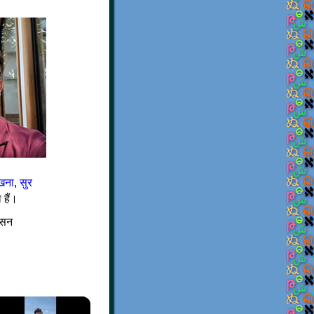
खना
,
सुर
 हैं।
क्सन
×