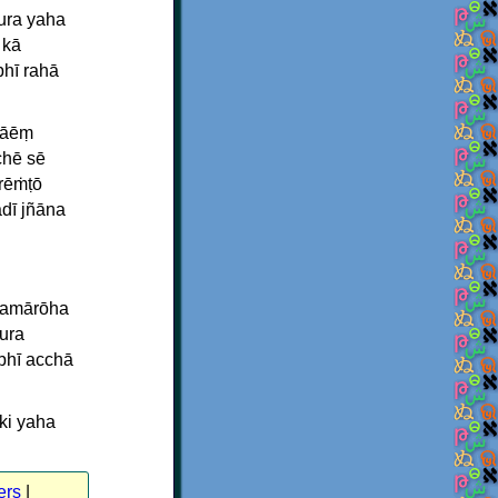
ura yaha
 kā
bhī rahā
ṣāēṃ
chē sē
ērēṁṭō
dī jñāna
 samārōha
ura
bhī acchā
ki yaha
ers
|