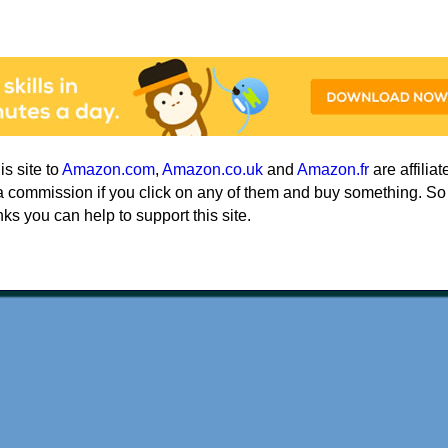
his site to
Amazon.com
,
Amazon.co.uk
and
Amazon.fr
are affiliat
a commission if you click on any of them and buy something. So
nks you can help to support this site.