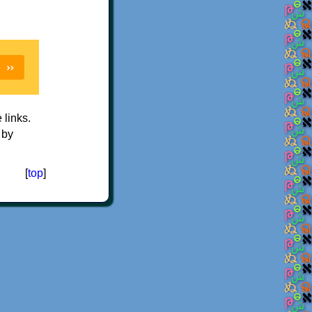
e links.
 by
[
top
]