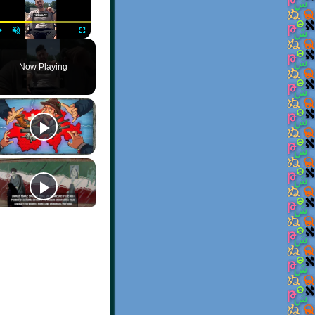
Play
Unmute
Fullscreen
Now Playing