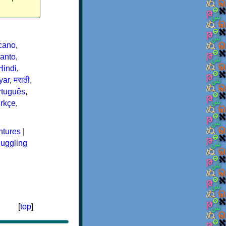
cano
,
anto
,
Hindi
,
yar
,
मराठी
,
rtuguês
,
rkçe
,
ntures
|
juggling
[
top
]