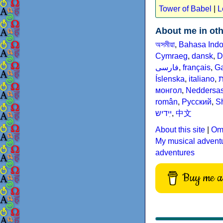
Tower of Babel
|
L
About me in ot
অসমীয়া
,
Bahasa Indo
Cymraeg
,
dansk
,
D
فارسى
,
français
,
Ga
Íslenska
,
italiano
,
ת
монгол
,
Neddersas
român
,
Русский
,
S
ײִדיש
,
中文
About this site
|
Omn
My musical advent
adventures
Buy me a 