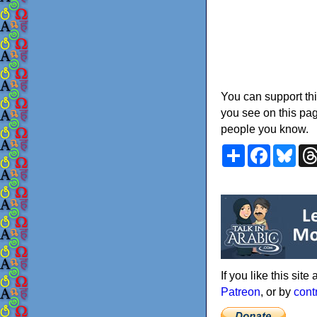
You can support thi
you see on this pag
people you know.
Share
Faceboo
Blu
If you like this sit
Patreon
, or by
cont