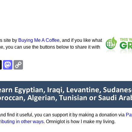
s site by
Buying Me A Coffee
, and if you like what
e, you can use the buttons below to share it with
k
esky
Threads
Mastodon
Copy
Link
e and find it useful, you can support it by making a donation via
Pa
ributing in other ways
. Omniglot is how I make my living.