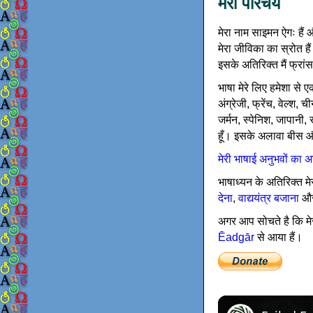
मेरा परिचय
मेरा नाम साइमन ऐगः हैं औ
मेरा जीविका का स्रोत हैं
इसके अतिरिक्त मैं फ्रांस
भाषा मेरे लिए हमेशा से ए
अंग्रेजी, फ्रेंच, वेल्श, 
जर्मन, स्पेनिश, जापानी, 
हूँ। इसके अलावा बीस और
मेरी भाषाई अनुभवों का
भाषाध्यन के अतिरिक्त मेर
देना
,
वाद्ययंत्र बजाना
और 
अगर आप सोचते है कि मेरा
Ēadgār
से आया हैं।