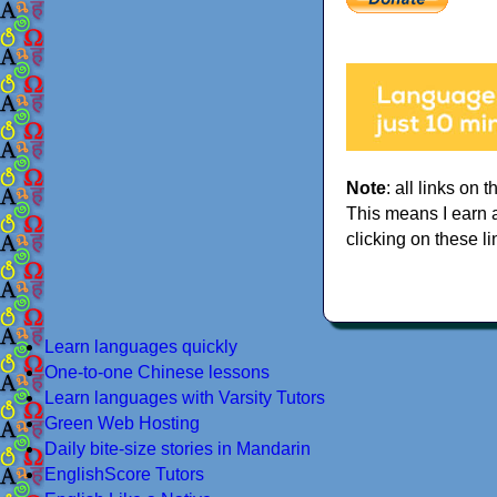
Note
: all links on t
This means I earn 
clicking on these li
Learn languages quickly
One-to-one Chinese lessons
Learn languages with Varsity Tutors
Green Web Hosting
Daily bite-size stories in Mandarin
EnglishScore Tutors