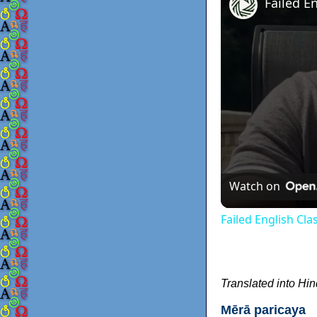
Failed E
Watch on
Failed English Cla
Translated into Hin
Mērā paricaya