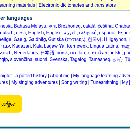
earning materials
|
Electronic dicitonaries and translators
her languages
nesia
,
Bahasa Melayu
,
বাংলা
,
Brezhoneg
,
català
,
čeština
,
Chaba
eutsch
,
eesti
,
English
,
Englisc
,
العربية
,
ελληνικά
,
español
,
Esper
eilge
,
Gaelg
,
Gàidhlig
,
Gutiska (𐌲𐌿𐍄𐌹𐍃𐌺𐌰)
,
한국어
,
Hiligaynon
,
עברי
,
Kadazan
,
Kala Lagaw Ya
,
Kernewek
,
Lingua Latina
,
mag
sisch
,
Nederlands
,
日本語
,
norsk
,
occitan
,
ภาษาไทย
,
polski
,
po
hqip
,
slovenčina
,
suomi
,
Svenska
,
Tagalog
,
Tamasheq
,
தமிழ்
,
Tü
iglot - a potted history
|
About me
|
My language learning adve
ures
|
My singing adventures
|
Song writing
|
Tunesmithing
|
My 
coffee