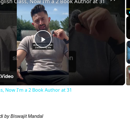
nglish Class, Now I'm a 2 Book Author at 31
Play
Video
ss, Now I'm a 2 Book Author at 31
di by Biswajit Mandal