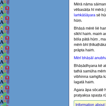
Mērā nāma sāimana
vēbasāiṭa hī mērā 
laṁkāśāyara
sē hūṃ
hūṃ.
Bhāṣā mērē liē ha
sīkhī haiṁ. maiṁ a
bōla pātā hūṃ , ma
mēṁ bhī ṭhīkaṭhāka
prāpta haiṁ.
Mērī bhāṣāī anubh
Bhāṣādhyana kē at
tathā samūha mēṁ 
vibhinna saṁgīta k
lagatā haiṁ.
Agara āpa sōcatē h
pratyakṣa spaṣṭa r
Information about