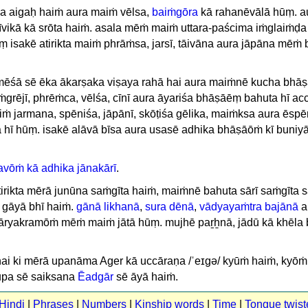
 aigaḥ haiṁ aura maiṁ vēlsa,
baiṁgōra
kā rahanēvālā hūṃ. a
jīvikā kā srōta haiṁ. asala mēṁ maiṁ uttara-paścima iṁglaiṁḍa
 isakē atirikta maiṁ phrāṁsa, jarsī, tāivāna aura jāpāna mēṁ 
mēśā sē ēka ākarṣaka viṣaya rahā hai aura maiṁnē kucha bhā
ṁgrējī, phrēṁca, vēlśa, cīnī aura āyariśa bhāṣāēṃ bahuta hī ac
iṁ jarmana, spēniśa, jāpānī, skōṭiśa gēlika, maiṁksa aura ēsp
 hī hūṃ. isakē alāvā bīsa aura usasē adhika bhāṣāōṁ kī buniyā
avōṁ kā adhika jānakārī
.
irikta mērā junūna saṁgīta haiṁ, maiṁnē bahuta sārī saṁgīta
gāyā bhī haiṁ.
gānā likhanā
,
sura dēnā
,
vādyayaṁtra bajānā
a
āryakramōṁ mēṁ maiṁ jātā hūṃ. mujhē paṟẖnā, jādū kā khēla 
ai ki mērā upanāma Ager kā uccāraṇa /ˈeɪɡə/ kyūṁ haiṁ, kyōṁ
ūpa sē saiksana
Ēadgār
sē āyā haiṁ.
 Hindi
|
Phrases
|
Numbers
|
Kinship words
|
Time
|
Tongue twist