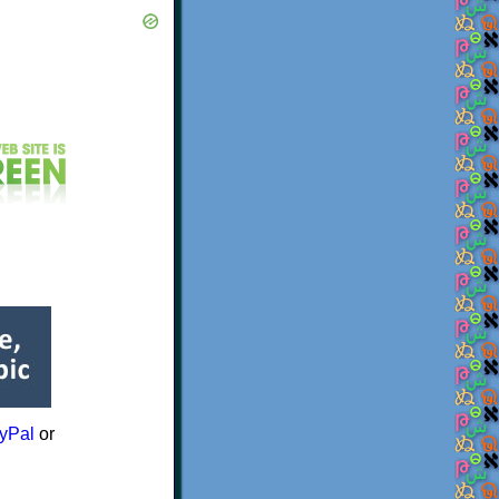
yPal
or