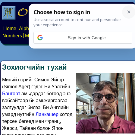
Home
Alphabets
Constructed scripts
Languages
Phrases
Numbers
Multilingual Pages
Search
News
About
Contact
Sign in with Google
Зохиогчийн тухай
Миний нэрийг Симон Эйгэр
(Simon Ager) гэдэг. Би Уэлсийн
Бангорт
амьдардаг бөгөөд энэ
вэбсайтаар би амьжиргаагаа
залгуулдаг билээ. Би Английн
умард нутгийн
Ланкашер
хотод
төрсөн бөгөөд мөн Франц,
Жерси, Тайван болон Япон