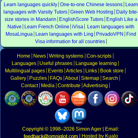
Learn languages quickly
One-to-one Chinese lessons
Learn
languages with Varsity Tutors
Green Web Hosting
Daily bite
size stories in Mandarin
EnglishScore Tutors
English Like a
Native
Learn French Online
iVisa
Learn languages with
MosaLingua
Learn languages with Ling
PrivadoVPN
Find
Visa information for all countries
Home
News
Writing systems
Con-scripts
Languages
Useful phrases
Language learning
Multilingual pages
Events
Articles
Links
Book store
Gallery
Puzzles
FAQs
About
Sitemap
Search
Contact
Media
Contribute
Advertising
Copyright
© 1998–2026
Simon Ager
| Email:
|
Hosted by Kualo