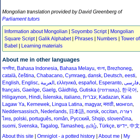
Mongolian translation provided by David Greenberg of
Parliament tutors
Information about Mongolian
|
Soyombo Script
|
Mongolian
Square Script
|
Galik Alphabet
|
Phrases
|
Numbers
|
Tower of
Babel
|
Learning materials
About me in other languages
অসমীয়া
,
Bahasa Indonesia
,
Bahasa Melayu
,
বাংলা
,
Brezhoneg
,
català
,
čeština
,
Chabacano
,
Cymraeg
,
dansk
,
Deutsch
,
eesti
,
English
,
Englisc
,
العربية
,
ελληνικά
,
español
,
Esperanto
,
فارسى
,
français
,
Gaeilge
,
Gaelg
,
Gàidhlig
,
Gutiska (𐌲𐌿𐍄𐌹𐍃𐌺𐌰)
,
한국어
,
Hiligaynon
,
Hindi
,
Íslenska
,
italiano
,
עברית
,
Kadazan
,
Kala
Lagaw Ya
,
Kernewek
,
Lingua Latina
,
magyar
,
मराठी
,
монгол
,
Neddersassisch
,
Nederlands
,
日本語
,
norsk
,
occitan
,
ภาษา
ไทย
,
polski
,
português
,
român
,
Русский
,
Shqip
,
slovenčina
,
suomi
,
Svenska
,
Tagalog
,
Tamasheq
,
தமிழ்
,
Türkçe
,
ײִדיש
,
中文
About this site
|
Omniglot - a potted history
|
About me
|
My