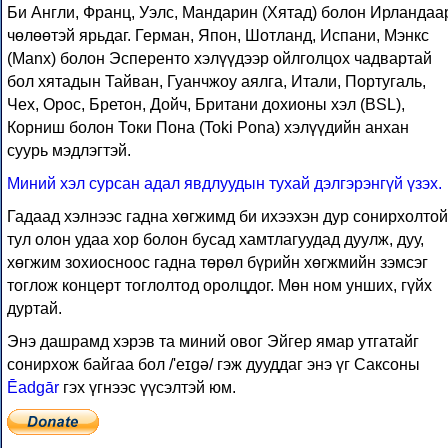
Би Англи, Франц, Уэлс, Мандарин (Хятад) болон Ирландаа
чөлөөтэй ярьдаг. Герман, Япон, Шотланд, Испани, Мэнкс
(Manx) болон Эсперенто хэлүүдээр ойлголцох чадвартай
бол хятадын Тайван, Гуанчжоу аялга, Итали, Португаль,
Чех, Орос, Бретон, Дойч, Британи дохионы хэл (BSL),
Корниш болон Токи Пона (Toki Pona) хэлүүдийн анхан
суурь мэдлэгтэй.
Миний хэл сурсан адал явдлуудын тухай дэлгэрэнгүй үзэх.
Гадаад хэлнээс гадна хөгжимд би ихээхэн дур сонирхолтой
тул олон удаа хор болон бусад хамтлагуудад дуулж, дуу,
хөгжим зохиосноос гадна төрөл бүрийн хөгжмийн зэмсэг
тоглож концерт тоглолтод оролцдог. Мөн ном унших, гүйх
дуртай.
Энэ дашрамд хэрэв та миний овог Эйгер ямар утгатайг
сонирхож байгаа бол /'eɪgə/ гэж дууддаг энэ үг Саксоны
Ēadgār
гэх үгнээс үүсэлтэй юм.