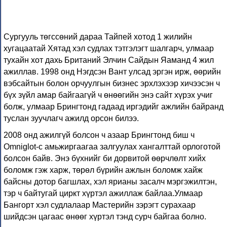
Сургууль төгссөний дараа Тайпей хотод 1 жилийн
хугацаатай Хятад хэл судлах тэтгэлэгт шалгарч, улмаар
тухайн хот дахь Британий Элчин Сайдын Яаманд 4 жил
ажиллав. 1998 онд Нэгдсэн Вант улсад эргэн ирж, өөрийн
вэбсайтын болон орчуулгын бизнес эрхлэхээр хичээсэн ч
бүх зүйл амар байгаагүй ч өнөөгийн энэ сайт хүрэх учиг
болж, улмаар Брингтонд гадаад иргэдийг ажлийн байранд
туслан зуучлагч ажилд орсон билээ.
2008 онд ажилгүй болсон ч азаар Брингтонд биш ч
Omniglot-с амьжиргаагаа залгуулах хангалттай орлоготой
болсон байв. Энэ бүхнийг би дорвитой өөрчлөлт хийх
боломж гэж харж, төрөл бүрийн ажлын боломж хайж
байсны дотор багшлах, хэл ярианы засалч мэргэжилтэн,
тэр ч байтугай циркт хүртэл ажиллаж байлаа.Улмаар
Бангорт хэл судлалаар Мастерийн зэрэгт сурахаар
шийдсэн цагаас өнөөг хүртэл тэнд сурч байгаа болно.