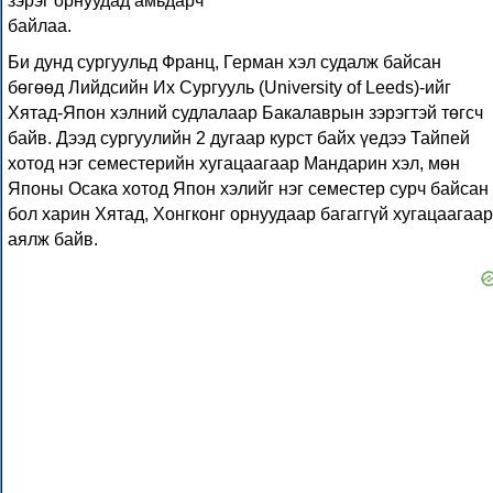
зэрэг орнуудад амьдарч
байлаа.
Би дунд сургуульд Франц, Герман хэл судалж байсан
бөгөөд Лийдсийн Их Сургууль (University of Leeds)-ийг
Хятад-Япон хэлний судлалаар Бакалаврын зэрэгтэй төгсч
байв. Дээд сургуулийн 2 дугаар курст байх үедээ Тайпей
хотод нэг семестерийн хугацаагаар Мандарин хэл, мөн
Японы Осака хотод Япон хэлийг нэг семестер сурч байсан
бол харин Хятад, Хонгконг орнуудаар багаггүй хугацаагаар
аялж байв.