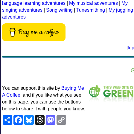
language learning adventures
|
My musical adventures
|
My
singing adventures
|
Song writing
|
Tunesmithing
|
My juggling
adventures
Buy me a coffee
[
to
You can support this site by
Buying Me
A Coffee
, and if you like what you see
on this page, you can use the buttons
below to share it with people you know.
Share
Facebook
Bluesky
Threads
Mastodon
Copy
Link