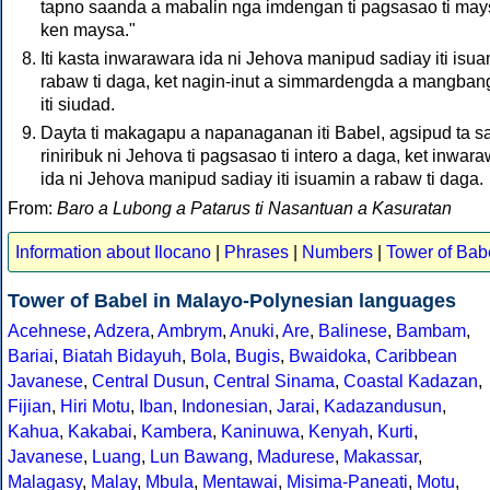
tapno saanda a mabalin nga imdengan ti pagsasao ti may
ken maysa."
Iti kasta inwarawara ida ni Jehova manipud sadiay iti isua
rabaw ti daga, ket nagin-inut a simmardengda a mangba
iti siudad.
Dayta ti makagapu a napanaganan iti Babel, agsipud ta s
riniribuk ni Jehova ti pagsasao ti intero a daga, ket inwar
ida ni Jehova manipud sadiay iti isuamin a rabaw ti daga.
From:
Baro a Lubong a Patarus ti Nasantuan a Kasuratan
Information about Ilocano
|
Phrases
|
Numbers
|
Tower of Bab
Tower of Babel in Malayo-Polynesian languages
Acehnese
,
Adzera
,
Ambrym
,
Anuki
,
Are
,
Balinese
,
Bambam
,
Bariai
,
Biatah Bidayuh
,
Bola
,
Bugis
,
Bwaidoka
,
Caribbean
Javanese
,
Central Dusun
,
Central Sinama
,
Coastal Kadazan
,
Fijian
,
Hiri Motu
,
Iban
,
Indonesian
,
Jarai
,
Kadazandusun
,
Kahua
,
Kakabai
,
Kambera
,
Kaninuwa
,
Kenyah
,
Kurti
,
Javanese
,
Luang
,
Lun Bawang
,
Madurese
,
Makassar
,
Malagasy
,
Malay
,
Mbula
,
Mentawai
,
Misima-Paneati
,
Motu
,