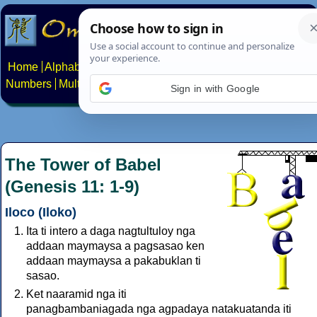
Home
Alphabets
Constructed scripts
Languages
Phrases
Numbers
Multilingual Pages
Search
News
About
Contact
Sign in with Google
The Tower of Babel
(Genesis 11: 1-9)
Iloco (Iloko)
Ita ti intero a daga nagtultuloy nga
addaan maymaysa a pagsasao ken
addaan maymaysa a pakabuklan ti
sasao.
Ket naaramid nga iti
panagbambaniagada nga agpadaya natakuatanda iti