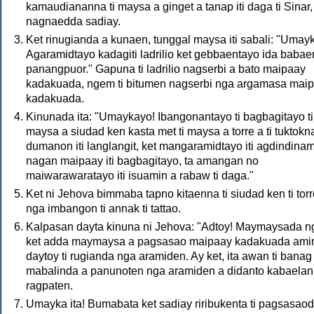
kamaudiananna ti maysa a ginget a tanap iti daga ti Sinar,
nagnaedda sadiay.
Ket rinugianda a kunaen, tunggal maysa iti sabali: "Umay
Agaramidtayo kadagiti ladrilio ket gebbaentayo ida babaen
panangpuor." Gapuna ti ladrilio nagserbi a bato maipaay
kadakuada, ngem ti bitumen nagserbi nga argamasa mai
kadakuada.
Kinunada ita: "Umaykayo! Ibangonantayo ti bagbagitayo ti
maysa a siudad ken kasta met ti maysa a torre a ti tuktokn
dumanon iti langlangit, ket mangaramidtayo iti agdindina
nagan maipaay iti bagbagitayo, ta amangan no
maiwarawaratayo iti isuamin a rabaw ti daga."
Ket ni Jehova bimmaba tapno kitaenna ti siudad ken ti torr
nga imbangon ti annak ti tattao.
Kalpasan dayta kinuna ni Jehova: "Adtoy! Maymaysada ng
ket adda maymaysa a pagsasao maipaay kadakuada amin
daytoy ti rugianda nga aramiden. Ay ket, ita awan ti banag
mabalinda a panunoten nga aramiden a didanto kabaelan
ragpaten.
Umayka ita! Bumabata ket sadiay riribukenta ti pagsasao