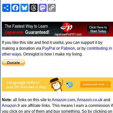
Share
Facebook
Bluesky
Threads
Mastodon
Copy
Link
If you like this site and find it useful, you can support it by
making a donation via
PayPal
or
Patreon
, or by
contributing in
other ways
. Omniglot is how I make my living.
Note
: all links on this site to
Amazon.com
,
Amazon.co.uk
and
Amazon.fr
are affiliate links. This means I earn a commission if
you click on any of them and buy something. So by clicking on