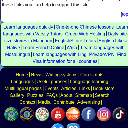
these links you can help to support this site.
[
to
Learn languages quickly
One-to-one Chinese lessons
Learn
languages with Varsity Tutors
Green Web Hosting
Daily bite
size stories in Mandarin
EnglishScore Tutors
English Like a
Native
Learn French Online
iVisa
Learn languages with
MosaLingua
Learn languages with Ling
PrivadoVPN
Find
Visa information for all countries
Home
News
Writing systems
Con-scripts
Languages
Useful phrases
Language learning
Multilingual pages
Events
Articles
Links
Book store
Gallery
Puzzles
FAQs
About
Sitemap
Search
Contact
Media
Contribute
Advertising