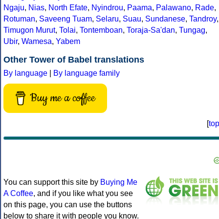
Ngaju
,
Nias
,
North Efate
,
Nyindrou
,
Paama
,
Palawano
,
Rade
,
Rotuman
,
Saveeng Tuam
,
Selaru
,
Suau
,
Sundanese
,
Tandroy
,
Timugon Murut
,
Tolai
,
Tontemboan
,
Toraja-Sa'dan
,
Tungag
,
Ubir
,
Wamesa
,
Yabem
Other Tower of Babel translations
By language
|
By language family
Buy me a coffee
[
to
You can support this site by
Buying Me
A Coffee
, and if you like what you see
on this page, you can use the buttons
below to share it with people you know.